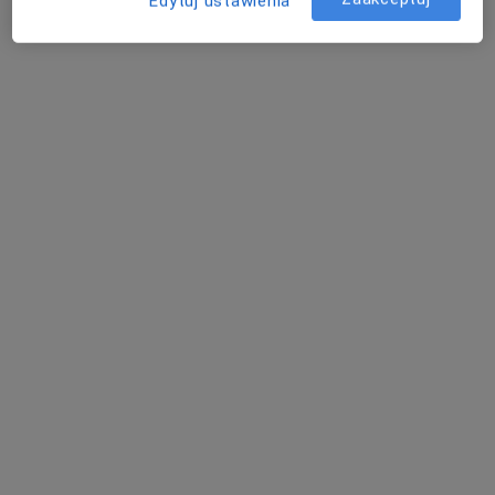
Edytuj ustawienia
Bezpieczne płatności
lek. dent. Mariola Jodłowska
·
Więcej
Stomatolog
280 opinii
Wenecja 19, Kraków
•
Mapa
Gabinet stomatologiczny
Implanty
Brak ceny
Specjalista nie oferuje umawiania online pod tym adresem.
Poproś o wizytę