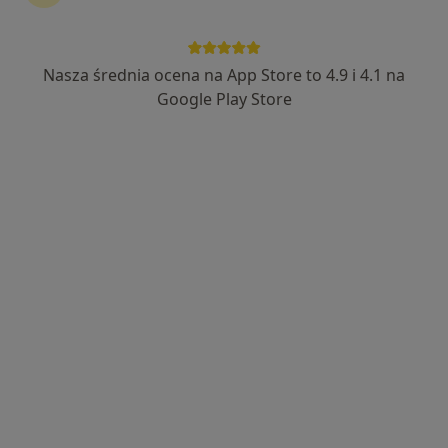
Nasza średnia ocena na App Store to 4.9 i 4.1 na
Wyróżniony
Bezpieczne płatności
Google Play Store
MediSmile
·
Więcej
Chirurgia stomatologiczna, Ortodoncja, Protetyka
73 opinie
Zawiła 65X, Kraków
•
Mapa
Implanty
3 500 zł
Brak dostępnych specjalistów z wolnymi terminami w tym centrum medycznym.
Pokaż profil