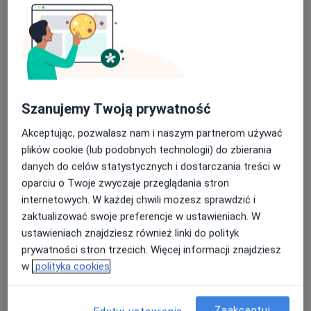
lek. dent. Krzysztof Glanc
Szanujemy Twoją prywatność
·
Więcej
Stomatolog
Akceptując, pozwalasz nam i naszym partnerom używać
176 opinii
plików cookie (lub podobnych technologii) do zbierania
Zakopiańska 62B, Kraków
•
Mapa
danych do celów statystycznych i dostarczania treści w
Centrum Stomatologiczne Zakopianka
oparciu o Twoje zwyczaje przeglądania stron
Implanty
od 250 zł
internetowych. W każdej chwili możesz sprawdzić i
zaktualizować swoje preferencje w ustawieniach. W
Specjalista nie oferuje umawiania online pod tym adresem.
ustawieniach znajdziesz również linki do polityk
prywatności stron trzecich. Więcej informacji znajdziesz
Poproś o wizytę
w
polityka cookies
Zaakceptuj