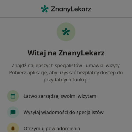
Me
Implanty • Kraków, małopolskie
Filtry
• 1
Ubezpieczenie
Map
Implanty specjaliści w Krakowie
Witaj na ZnanyLekarz
Jak działają wyniki wyszukiwania
Znajdź najlepszych specjalistów i umawiaj wizyty.
Pobierz aplikację, aby uzyskać bezpłatny dostęp do
Jaką wizytę chcesz umówić?
przydatnych funkcji:
Implanty
Miniimplanty ortodontyczne
Łatwo zarządzaj swoimi wizytami
Wysyłaj wiadomości do specjalistów
Otrzymuj powiadomienia