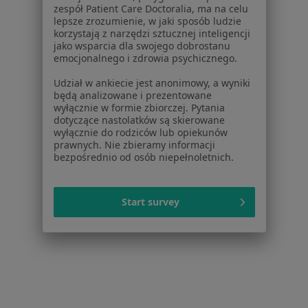
Badania stomatologiczne w Krakowie
zespół Patient Care Doctoralia, ma na celu
lepsze zrozumienie, w jaki sposób ludzie
Więcej (15)
korzystają z narzędzi sztucznej inteligencji
Więcej w kategorii: Usługi w Krakowie
jako wsparcia dla swojego dobrostanu
emocjonalnego i zdrowia psychicznego.
Popularne specjalizacje
Udział w ankiecie jest anonimowy, a wyniki
Psycholodzy w Krakowie
będą analizowane i prezentowane
wyłącznie w formie zbiorczej. Pytania
Stomatolodzy w Krakowie
dotyczące nastolatków są skierowane
wyłącznie do rodziców lub opiekunów
Interniści w Krakowie
prawnych. Nie zbieramy informacji
bezpośrednio od osób niepełnoletnich.
Psychoterapeuci w Krakowie
Fizjoterapeuci w Krakowie
Start survey
Więcej (15)
Więcej w kategorii: Popularne specjalizacje
Strona Główna
Usługi I Zabiegi
Implanty
Zmień miasto
Kraków
Zmień miasto