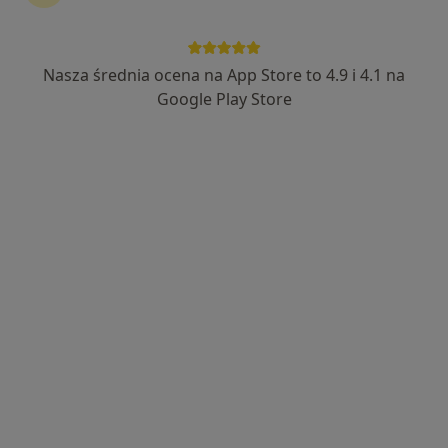
Nasza średnia ocena na App Store to 4.9 i 4.1 na
lek. dent. Michał Nawrocki
Google Play Store
·
Więcej
Stomatolog
245 opinii
Grodzka 47, Krosno
•
Mapa
STOMATOLOGIA MICHAŁ NAWROCKI
Leczenie kanałowe
od 500 zł
Specjalista nie oferuje umawiania online pod tym adresem.
Poproś o wizytę