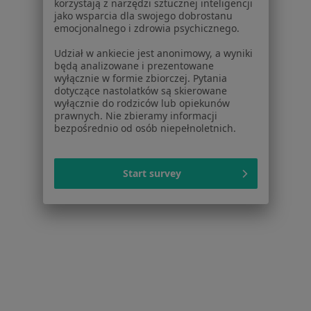
Partnerzy
korzystają z narzędzi sztucznej inteligencji
jako wsparcia dla swojego dobrostanu
Centrum prasowe
emocjonalnego i zdrowia psychicznego.
Kontakt
Udział w ankiecie jest anonimowy, a wyniki
Dla pacjentów
będą analizowane i prezentowane
wyłącznie w formie zbiorczej. Pytania
Lekarze
dotyczące nastolatków są skierowane
wyłącznie do rodziców lub opiekunów
Placówki medyczne
prawnych. Nie zbieramy informacji
Pytania i odpowiedzi
bezpośrednio od osób niepełnoletnich.
Usługi i zabiegi
Choroby
Pomoc
Start survey
Aplikacje mobilne
Blog dla pacjentów
Dla profesjonalistów
Cennik
Dla lekarzy
Dla placówek medycznych
Noa Notes
nowość