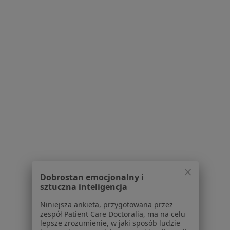
Strona Główna
Usługi I Zabiegi
Leczenie Kanałowe
Zmień
Krosno
Zmień miasto
Serwis
Regulamin
Polityka prywatności pacjentów
Polityka prywatności profesjonalistów
Polityka prywatności dla profesjonalistów, których
dane pozyskaliśmy samodzielnie
Polityka cookies
Dobrostan emocjonalny i
Jak działają wyniki wyszukiwania
sztuczna inteligencja
Dostępność
Niniejsza ankieta, przygotowana przez
O nas
zespół Patient Care Doctoralia, ma na celu
Praca
Rekrutujemy!
lepsze zrozumienie, w jaki sposób ludzie