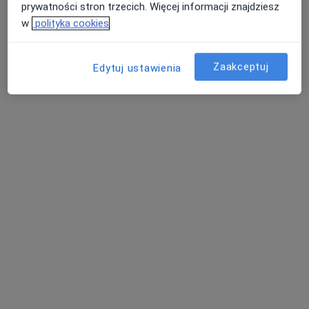
prywatności stron trzecich. Więcej informacji znajdziesz
w
polityka cookies
lek. dent. Agnieszka Nikody-Płaczkowska
Zaakceptuj
Edytuj ustawienia
Stomatolog
9 opinii
Hutnicza 20, Krosno
•
Mapa
NZOZ S.A-MED
Leczenie kanałowe
Brak ceny
Specjalista nie oferuje umawiania online pod tym adresem.
Poproś o wizytę