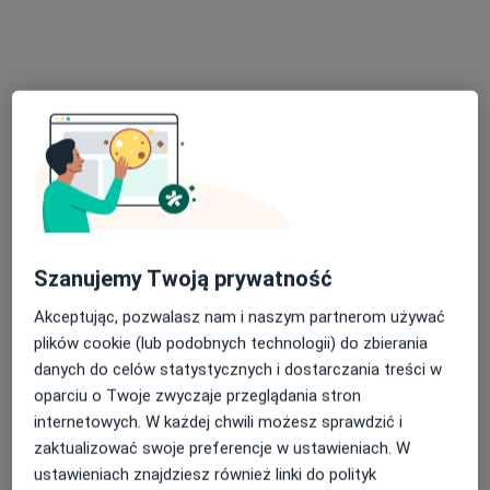
lek. dent. Aleksandra Nawrocka-Kosiek
Stomatolog, Lekarz wykonujący zabiegi medycyny estetycznej
19 opinii
Aleja Jana Pawła II 37, Krosno
•
Mapa
Aesthedent Stomatologia
Leczenie kanałowe
700 zł
Specjalista nie oferuje umawiania online pod tym adresem.
Szanujemy Twoją prywatność
Poproś o wizytę
Akceptując, pozwalasz nam i naszym partnerom używać
plików cookie (lub podobnych technologii) do zbierania
danych do celów statystycznych i dostarczania treści w
oparciu o Twoje zwyczaje przeglądania stron
internetowych. W każdej chwili możesz sprawdzić i
zaktualizować swoje preferencje w ustawieniach. W
ustawieniach znajdziesz również linki do polityk