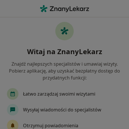
Me
Leczenie Kanałowe • Krosno, podkarpackie
Filtry
• 1
Mapa
Leczenie kanałowe specjaliści w Krosnie
Witaj na ZnanyLekarz
Jak działają wyniki wyszukiwania
Znajdź najlepszych specjalistów i umawiaj wizyty.
Pobierz aplikację, aby uzyskać bezpłatny dostęp do
Jaką wizytę chcesz umówić?
przydatnych funkcji:
Leczenie kanałowe
Łatwo zarządzaj swoimi wizytami
Wysyłaj wiadomości do specjalistów
Otrzymuj powiadomienia