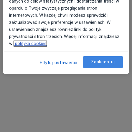
danych do celów statystycznych i dostarczania treści w
lek. Mieczysław Kasper
oparciu o Twoje zwyczaje przeglądania stron
internetowych. W każdej chwili możesz sprawdzić i
Laryngolog, Lekarz rodzinny
4 opinie
zaktualizować swoje preferencje w ustawieniach. W
ustawieniach znajdziesz również linki do polityk
Srebrna Góra 1B, Krosno
•
Mapa
prywatności stron trzecich. Więcej informacji znajdziesz
Praktyka Lekarska Lek. Mieczysław Kasper
w
polityka cookies
Konsultacja laryngologiczna
Brak ceny
Specjalista nie oferuje umawiania online pod tym adresem.
Zaakceptuj
Edytuj ustawienia
Poproś o wizytę