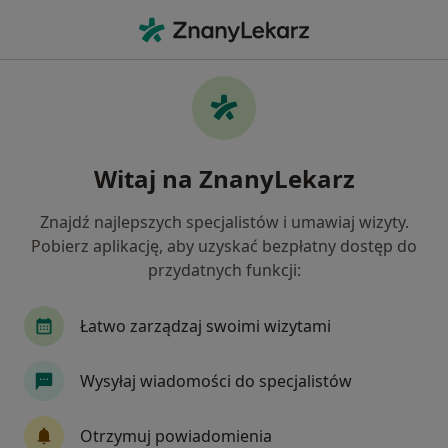
Me
Laryngolog • Krosno, podkarpackie
Filtry
Mapa
Polecani laryngolodzy w Krosnie
Witaj na ZnanyLekarz
Jak działają wyniki wyszukiwania
Znajdź najlepszych specjalistów i umawiaj wizyty.
Pobierz aplikację, aby uzyskać bezpłatny dostęp do
przydatnych funkcji:
Łatwo zarządzaj swoimi wizytami
Wysyłaj wiadomości do specjalistów
dr n. med. Jadwiga Muszalska
Laryngolog, Lekarz wykonujący zabiegi medycyny estetycznej
Otrzymuj powiadomienia