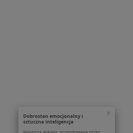
Specjalista nie oferuje umawiania online pod tym adresem.
Poproś o wizytę
Powiązane wyszukiwania
|
Oferty pracy - Laryngolog
W pobliżu Krosna
Laryngolodzy w Rzeszowie
Laryngolodzy w Gorlicach
Laryngolodzy w Dukli
Laryngolodzy w Jasle
Laryngolodzy w Sanoku
Dobrostan emocjonalny i
Więcej (8)
sztuczna inteligencja
Więcej w kategorii: W pobliżu Krosna
Niniejsza ankieta, przygotowana przez