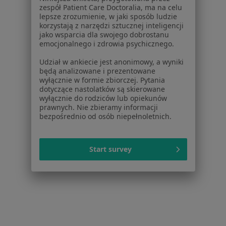
Najczęstsze schorzenia
zespół Patient Care Doctoralia, ma na celu
lepsze zrozumienie, w jaki sposób ludzie
Nieprzyjemny zapach z ust Krosno
korzystają z narzędzi sztucznej inteligencji
jako wsparcia dla swojego dobrostanu
Zaburzenia słuchu Krosno
emocjonalnego i zdrowia psychicznego.
Zawroty głowy Krosno
Udział w ankiecie jest anonimowy, a wyniki
będą analizowane i prezentowane
wyłącznie w formie zbiorczej. Pytania
dotyczące nastolatków są skierowane
Strona Główna
Laryngolog
Krosno
Zmień miasto
wyłącznie do rodziców lub opiekunów
prawnych. Nie zbieramy informacji
bezpośrednio od osób niepełnoletnich.
Start survey
Serwis
Regulamin
Polityka prywatności pacjentów
Polityka prywatności profesjonalistów
Polityka prywatności dla profesjonalistów, których