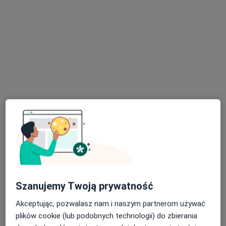
7 opinii
Adres 1
Adres 2
Adres 3
ul. Traugutta 3, Jedlicze
•
Mapa
Poradnia Otolaryngologiczna
Konsultacja laryngologiczna
Brak ceny
Specjalista nie oferuje umawiania online pod tym adresem.
Poproś o wizytę
Szanujemy Twoją prywatność
Akceptując, pozwalasz nam i naszym partnerom używać
plików cookie (lub podobnych technologii) do zbierania