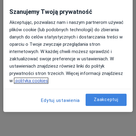
Szanujemy Twoją prywatność
lek. dent. Patrycja Kajca
Akceptując, pozwalasz nam i naszym partnerom używać
Stomatolog
plików cookie (lub podobnych technologii) do zbierania
16 opinii
danych do celów statystycznych i dostarczania treści w
oparciu o Twoje zwyczaje przeglądania stron
Piekarska 6, Jaworzno
•
Mapa
internetowych. W każdej chwili możesz sprawdzić i
Centrum Uśmiechnij Mi Się - Stomatologia, Implantologia, Dentysta
zaktualizować swoje preferencje w ustawieniach. W
Konsultacja endodontyczna
od 200 zł
ustawieniach znajdziesz również linki do polityk
Specjalista nie oferuje umawiania online pod tym adresem.
prywatności stron trzecich. Więcej informacji znajdziesz
w
polityka cookies
Poproś o wizytę
Zaakceptuj
Edytuj ustawienia