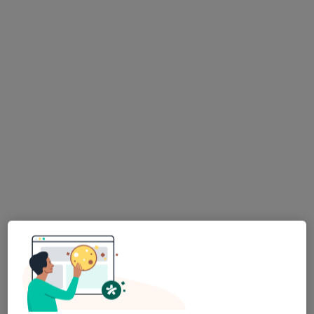
lek. dent. Aniela Boika
Stomatolog
4 opinie
Piekarska 6, Jaworzno
•
Mapa
Centrum Uśmiechnij Mi Się - Stomatologia, Implantologia, Dentysta
Konsultacja endodontyczna
od 200 zł
Specjalista nie oferuje umawiania online pod tym adresem.
Poproś o wizytę