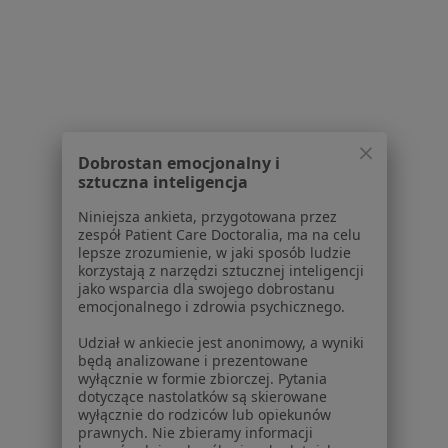
Konsultacja protetyczna w Chrzanowie
Badania stomatologiczne w Chrzanowie
Wypełnienie kompozytowe w Chrzanowie
Protezy w Chrzanowie
Więcej (13)
Dobrostan emocjonalny i
Więcej w kategorii: Usługi w Chrzanowie
sztuczna inteligencja
Popularne specjalizacje
Niniejsza ankieta, przygotowana przez
zespół Patient Care Doctoralia, ma na celu
Stomatolodzy w Chrzanowie
lepsze zrozumienie, w jaki sposób ludzie
korzystają z narzędzi sztucznej inteligencji
Interniści w Chrzanowie
jako wsparcia dla swojego dobrostanu
emocjonalnego i zdrowia psychicznego.
Chirurdzy w Chrzanowie
Udział w ankiecie jest anonimowy, a wyniki
Ginekolodzy w Chrzanowie
będą analizowane i prezentowane
wyłącznie w formie zbiorczej. Pytania
Neurolodzy w Chrzanowie
dotyczące nastolatków są skierowane
wyłącznie do rodziców lub opiekunów
Więcej (15)
prawnych. Nie zbieramy informacji
Więcej w kategorii: Popularne specjalizacje