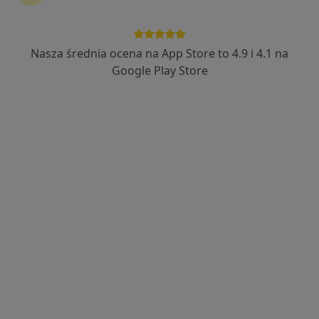
Nasza średnia ocena na App Store to 4.9 i 4.1 na
lek. dent. Michał Suchodolski
Google Play Store
·
Więcej
Stomatolog
80 opinii
Piekarska 6, Jaworzno
•
Mapa
Centrum Uśmiechnij Mi Się - Stomatologia, Implantologia, Dentysta
Konsultacja endodontyczna
od 200 zł
Specjalista nie oferuje umawiania online pod tym adresem.
Poproś o wizytę