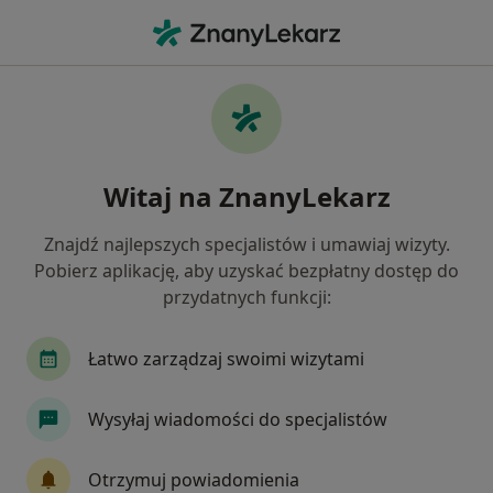
Me
Leczenie Kanałowe • Chrzanów, małopolskie
Filtry
• 1
Ubezpieczenie
Map
Leczenie kanałowe specjaliści w Chrzanowie
Witaj na ZnanyLekarz
Jak działają wyniki wyszukiwania
Znajdź najlepszych specjalistów i umawiaj wizyty.
Pobierz aplikację, aby uzyskać bezpłatny dostęp do
Jaką wizytę chcesz umówić?
przydatnych funkcji:
Leczenie kanałowe
Leczenie endodontyczne
Łatwo zarządzaj swoimi wizytami
Wysyłaj wiadomości do specjalistów
Otrzymuj powiadomienia