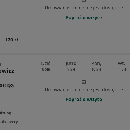
Umawianie online nie jest dostępne
Poproś o wizytę
120 zł
a
Dziś
Jutro
Pon,
Wt,
ewicz
8 Sie
9 Sie
10 Sie
11 Sie
·
iecięcy
Umawianie online nie jest dostępne
Poproś o wizytę
Stanczykiewicz Bożena, dr nauk med. stomatolog. Gabinet
rak ceny