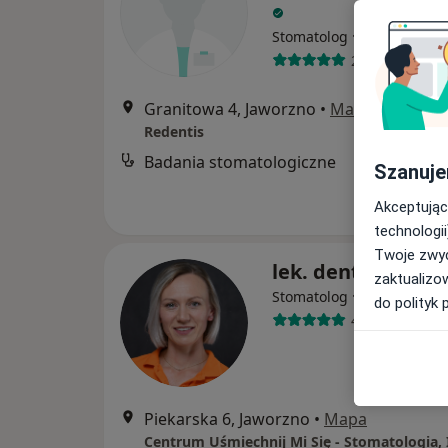
·
Więcej
Stomatolog
255 opinii
Granitowa 4, Jaworzno
•
Mapa
Redentis
Badania stomatologiczne
Szanuje
Akceptując
technologii
Twoje zwyc
lek. dent. Anna Je
zaktualizo
·
Więcej
Stomatolog
do polityk 
4 opinie
Piekarska 6, Jaworzno
•
Mapa