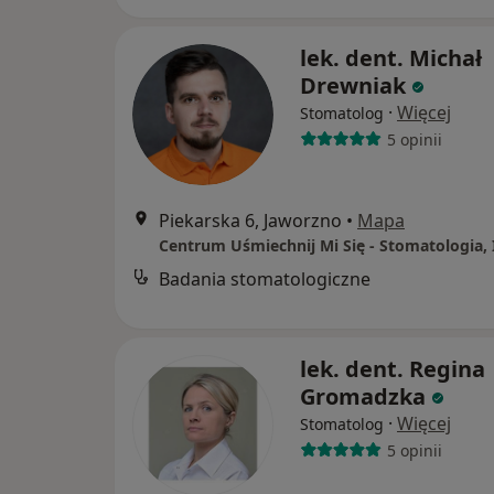
lek. dent. Michał
Drewniak
·
Więcej
Stomatolog
5 opinii
Piekarska 6, Jaworzno
•
Mapa
Badania stomatologiczne
lek. dent. Regina
Gromadzka
·
Więcej
Stomatolog
5 opinii