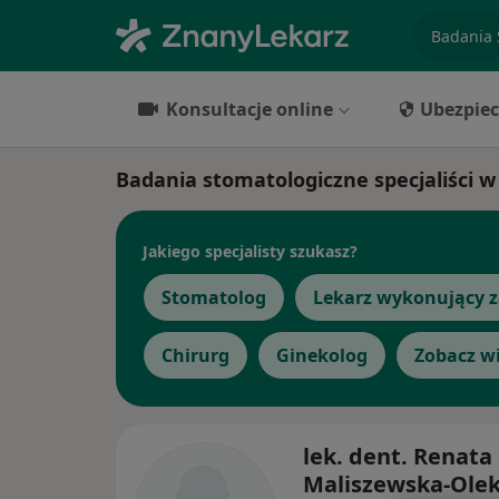
specjaliz
Konsultacje online
Ubezpiec
Badania stomatologiczne specjaliści 
Jakiego specjalisty szukasz?
Stomatolog
Lekarz wykonujący z
Chirurg
Ginekolog
Zobacz wi
lek. dent. Renata
Maliszewska-Ole