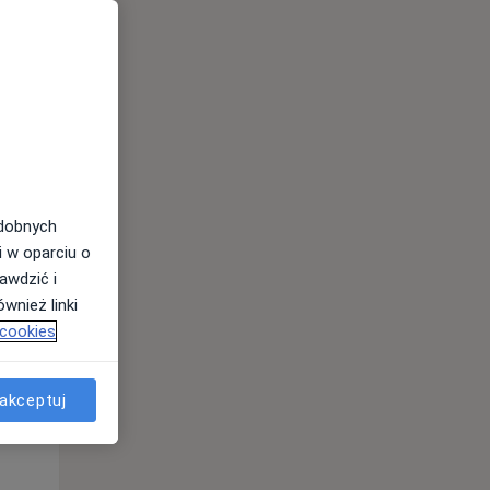
odobnych
i w oparciu o
awdzić i
Śr,
Czw,
Pt,
wnież linki
12 Sie
13 Sie
14 Sie
 cookies
akceptuj