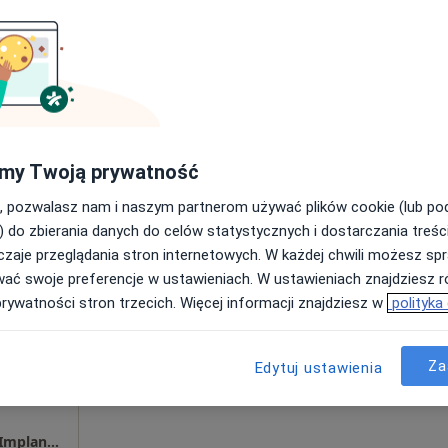
Umawianie online nie jest dostępne
Poproś o wizytę
150 zł
my Twoją prywatność
, pozwalasz nam i naszym partnerom używać plików cookie (lub p
) do zbierania danych do celów statystycznych i dostarczania treśc
zaje przeglądania stron internetowych. W każdej chwili możesz spr
lito
Dziś
Jutro
Pon,
Wt,
wać swoje preferencje w ustawieniach. W ustawieniach znajdziesz ró
8 Sie
9 Sie
10 Sie
11 Sie
prywatności stron trzecich. Więcej informacji znajdziesz w
polityka
Umawianie online nie jest dostępne
Za
Edytuj ustawienia
Poproś o wizytę
Centrum Uśmiechnij Mi Się - Stomatologia, Implantologia, Dentysta