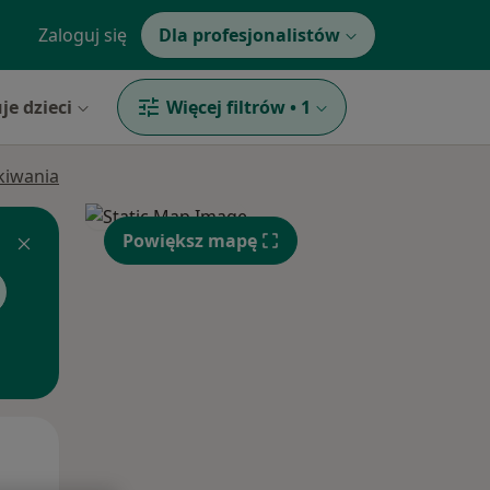
Zaloguj się
Dla profesjonalistów
je dzieci
Więcej filtrów
•
1
ukiwania
Powiększ mapę
Śr,
Czw,
Pt,
12 Sie
13 Sie
14 Sie