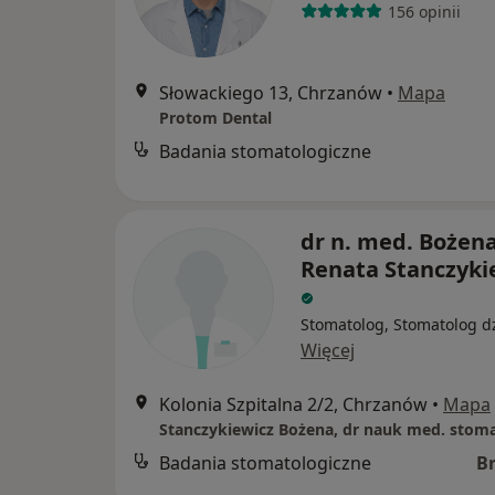
156 opinii
Słowackiego 13, Chrzanów
•
Mapa
Protom Dental
Badania stomatologiczne
dr n. med. Bożen
Renata Stanczyki
Stomatolog, Stomatolog dz
Więcej
Kolonia Szpitalna 2/2, Chrzanów
•
Mapa
Badania stomatologiczne
B