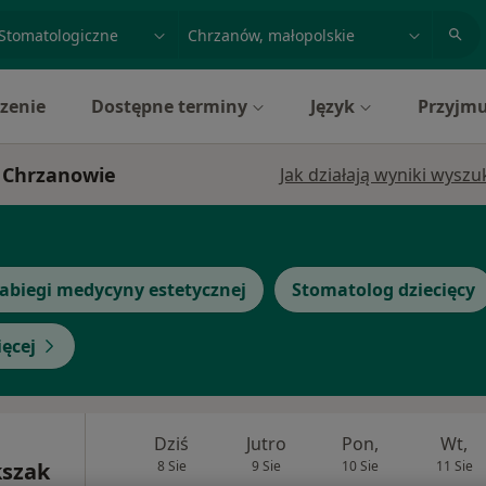
acja, badanie lub nazwisko
miasto lub dzielnica
zenie
Dostępne terminy
Język
Przyjmu
w Chrzanowie
Jak działają wyniki wysz
abiegi medycyny estetycznej
Stomatolog dziecięcy
ęcej
Dziś
Jutro
Pon,
Wt,
kszak
8 Sie
9 Sie
10 Sie
11 Sie