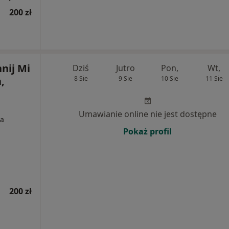
200 zł
nij Mi
Dziś
Jutro
Pon,
Wt,
,
8 Sie
9 Sie
10 Sie
11 Sie
Umawianie online nie jest dostępne
ia
Pokaż profil
200 zł