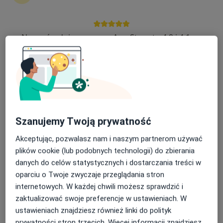
Christopher Kobierzycki
Nasza średnia ocena na App Store to 4.9 i 4.1 na
Ginekolog, Ultrasonografista
Google Play Store
Wrocław
umów wizytę
Katarzyna Tomczyk
Ginekolog
Szanujemy Twoją prywatność
Wrocław
Akceptując, pozwalasz nam i naszym partnerom używać
umów wizytę
plików cookie (lub podobnych technologii) do zbierania
danych do celów statystycznych i dostarczania treści w
Justyna Kwapisz
oparciu o Twoje zwyczaje przeglądania stron
internetowych. W każdej chwili możesz sprawdzić i
Dermatolog, Wenerolog, Lekarz wykonujący zabiegi medycyny estetycznej
Wrocław
zaktualizować swoje preferencje w ustawieniach. W
ustawieniach znajdziesz również linki do polityk
umów wizytę
prywatności stron trzecich. Więcej informacji znajdziesz