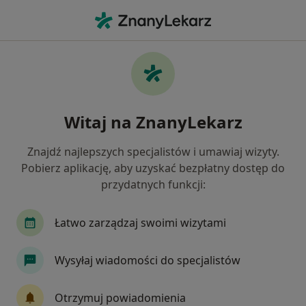
Me
Czego szukasz?
Strona Główna
Usługi
Wizyta Kwalifikacyjna
Wizyta kwalifikacyjna -
Witaj na ZnanyLekarz
informacje, specjaliści, pytania i
odpowiedzi
Znajdź najlepszych specjalistów i umawiaj wizyty.
Pobierz aplikację, aby uzyskać bezpłatny dostęp do
przydatnych funkcji:
Łatwo zarządzaj swoimi wizytami
Informacje
Wysyłaj wiadomości do specjalistów
Eksperci - wizyta kwalifikacyjna
Otrzymuj powiadomienia