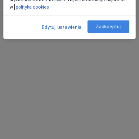
w
polityka cookies
Aleksandra Stefaniak
Dermatolog, Dermatolog dziecięcy, Wenerolog
Zaakceptuj
Edytuj ustawienia
Wrocław
umów wizytę
Joanna Symela-Kaspera
Laryngolog
Będzin
umów wizytę
Ewa Ammer
Endokrynolog, Internista
Tomaszów Mazowiecki