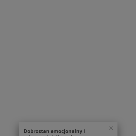
Dostępność
O nas
Praca
Rekrutujemy!
Partnerzy
Centrum prasowe
Kontakt
Dla pacjentów
Lekarze
Placówki medyczne
Pytania i odpowiedzi
Usługi i zabiegi
Choroby
Pomoc
Aplikacje mobilne
Blog dla pacjentów
Dla profesjonalistów
Dobrostan emocjonalny i