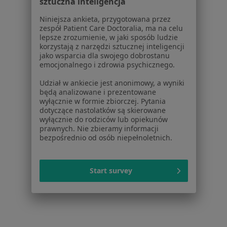
Cennik
sztuczna inteligencja
Dla lekarzy
Niniejsza ankieta, przygotowana przez
Dla placówek medycznych
zespół Patient Care Doctoralia, ma na celu
Noa Notes
nowość
lepsze zrozumienie, w jaki sposób ludzie
korzystają z narzędzi sztucznej inteligencji
Baza wiedzy
jako wsparcia dla swojego dobrostanu
Centrum Pomocy dla Specjalisty
emocjonalnego i zdrowia psychicznego.
Kontakt
Udział w ankiecie jest anonimowy, a wyniki
ZnanyLekarz - Strona główna
będą analizowane i prezentowane
wyłącznie w formie zbiorczej. Pytania
ZnanyLekarz Sp. z o.o.
dotyczące nastolatków są skierowane
ul. Kolejowa 5/7
wyłącznie do rodziców lub opiekunów
prawnych. Nie zbieramy informacji
01-217 Warszawa, Polska
bezpośrednio od osób niepełnoletnich.
NIP: ⁠7010224868
KRS: ⁠0000347997
Start survey
REGON: ⁠142276657
Sąd Rejonowy dla m.st. Warszawy w Warszawie XII
Wydział Gospodarczy KRS