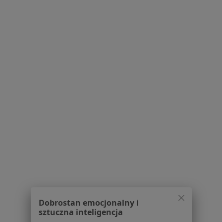
Milionowa 37, Łódź
•
Mapa
Gabinet Heurystyka
Psychoedukacja
190 zł
Specjalista nie oferuje umawiania online pod tym adresem.
Poproś o wizytę
1
2
3
4
5
6
8
Powiązane wyszukiwania
Usługi w Łodzi
Konsultacja psychologiczna w Łodzi
Psychoterapia indywidualna w Łodzi
Poradnictwo psychologiczne w Łodzi
Dobrostan emocjonalny i
sztuczna inteligencja
Konsultacja psychoterapeutyczna w Łodzi