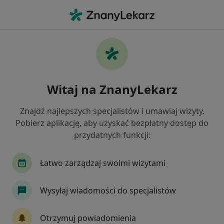
Me
Psychoedukacja • Łódź, łódzkie
Filtry
• 1
Ubezpieczenie
Map
Psychoedukacja specjaliści w Łodzi
Witaj na ZnanyLekarz
Jak działają wyniki wyszukiwania
Znajdź najlepszych specjalistów i umawiaj wizyty.
Pobierz aplikację, aby uzyskać bezpłatny dostęp do
Jakiego specjalisty szukasz?
przydatnych funkcji:
Psycholog
Psychoterapeuta
Seksuolog
Łatwo zarządzaj swoimi wizytami
Wysyłaj wiadomości do specjalistów
Otrzymuj powiadomienia