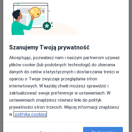
Poproś o wizytę
Szanujemy Twoją prywatność
Akceptując, pozwalasz nam i naszym partnerom używać
plików cookie (lub podobnych technologii) do zbierania
danych do celów statystycznych i dostarczania treści w
Bezpieczne płatności
oparciu o Twoje zwyczaje przeglądania stron
mgr Karolina Świderska
internetowych. W każdej chwili możesz sprawdzić i
·
Więcej
Psycholog
zaktualizować swoje preferencje w ustawieniach. W
34 opinie
ustawieniach znajdziesz również linki do polityk
Łagiewnicka 54/56, Łódź
•
Mapa
prywatności stron trzecich. Więcej informacji znajdziesz
Gabinet Psychologiczny Karolina Świderska
w
polityka cookies
Psychoedukacja
Brak ceny
Specjalista nie oferuje umawiania online pod tym adresem.