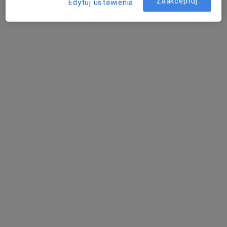
Zaakceptuj
Edytuj ustawienia
Poproś o wizytę
Bezpieczne płatności
Skupienie na pacjencie
mgr Piotr Kuraś
·
Więcej
Psychoterapeuta certyfikowany, Seksuolog
210 opinii
Juliana Tuwima 6 / 12U, Łódź
•
Mapa
Ogólnopolskie Centrum Profilaktyki i Terapii
Psychoedukacja
300 zł