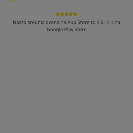
Nasza średnia ocena na App Store to 4.9 i 4.1 na
Bezpieczne płatności
Skupienie na pacjencie
Google Play Store
mgr Anna Gajzler
·
Więcej
Psycholog
99 opinii
Adres
Online
Piotrkowska 287/7, Łódź
•
Mapa
CENTRUM HARMONII UMYSŁU
Psychoedukacja
od 210 zł
Specjalista nie oferuje umawiania online pod tym adresem.
Poproś o wizytę