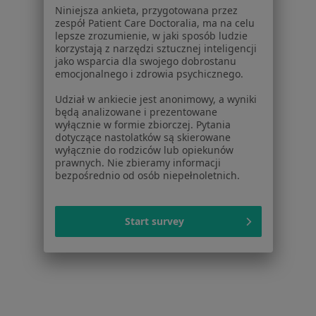
Niniejsza ankieta, przygotowana przez
Psychoterapia w Łodzi
zespół Patient Care Doctoralia, ma na celu
lepsze zrozumienie, w jaki sposób ludzie
Więcej (15)
korzystają z narzędzi sztucznej inteligencji
jako wsparcia dla swojego dobrostanu
Więcej w kategorii: Usługi w Łodzi
emocjonalnego i zdrowia psychicznego.
Popularne specjalizacje
Udział w ankiecie jest anonimowy, a wyniki
Stomatolodzy w Łodzi
będą analizowane i prezentowane
wyłącznie w formie zbiorczej. Pytania
Interniści w Łodzi
dotyczące nastolatków są skierowane
wyłącznie do rodziców lub opiekunów
Psycholodzy w Łodzi
prawnych. Nie zbieramy informacji
bezpośrednio od osób niepełnoletnich.
Chirurdzy w Łodzi
Ginekolodzy w Łodzi
Start survey
Więcej (15)
Więcej w kategorii: Popularne specjalizacje
Strona Główna
Usługi I Zabiegi
Psychoedukacja
Zmień mi
Łódź
Zmień miasto