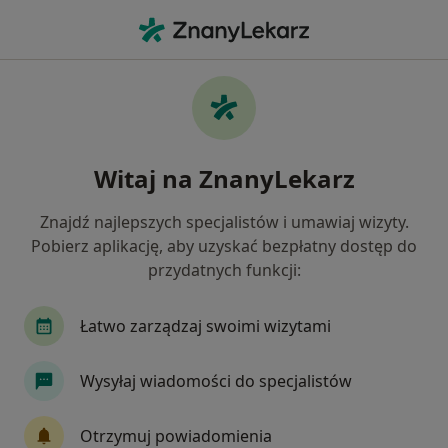
Me
Konsultacja Pediatryczna • Plewiska, wielkopolskie
Filtry
• 1
Ubezpieczenie
Map
Konsultacja pediatryczna specjaliści w
Witaj na ZnanyLekarz
Plewiskach
Jak działają wyniki wyszukiwania
Znajdź najlepszych specjalistów i umawiaj wizyty.
Pobierz aplikację, aby uzyskać bezpłatny dostęp do
przydatnych funkcji:
Jakiego specjalisty szukasz?
Pediatra
Ginekolog
Lekarz rodzinny
Łatwo zarządzaj swoimi wizytami
Wysyłaj wiadomości do specjalistów
Otrzymuj powiadomienia