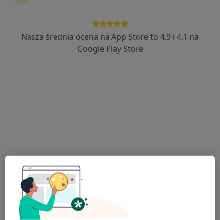
Nasza średnia ocena na App Store to 4.9 i 4.1 na
lek. Joanna Józefiak
Google Play Store
·
Więcej
Pediatra
194 opinie
Czarna Droga 39A, Plewiska
•
Mapa
KAMZOSMED Centrum Medyczne
Konsultacja pediatryczna
250 zł
Specjalista nie oferuje umawiania online pod tym adresem.
Poproś o wizytę