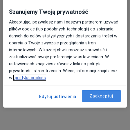
Szanujemy Twoją prywatność
Akceptując, pozwalasz nam i naszym partnerom używać
lek. Agata Piotrowska-Piosik
plików cookie (lub podobnych technologii) do zbierania
·
Więcej
Pediatra
danych do celów statystycznych i dostarczania treści w
32 opinie
oparciu o Twoje zwyczaje przeglądania stron
internetowych. W każdej chwili możesz sprawdzić i
Czarna Droga 39A, Plewiska
•
Mapa
zaktualizować swoje preferencje w ustawieniach. W
KAMZOSMED Centrum Medyczne
ustawieniach znajdziesz również linki do polityk
Konsultacja pediatryczna
250 zł
prywatności stron trzecich. Więcej informacji znajdziesz
Specjalista nie oferuje umawiania online pod tym adresem.
w
polityka cookies
Poproś o wizytę
Zaakceptuj
Edytuj ustawienia