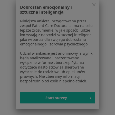
Dla pacjentów
Dobrostan emocjonalny i
Lekarze
sztuczna inteligencja
Placówki medyczne
Niniejsza ankieta, przygotowana przez
Pytania i odpowiedzi
zespół Patient Care Doctoralia, ma na celu
Usługi i zabiegi
lepsze zrozumienie, w jaki sposób ludzie
korzystają z narzędzi sztucznej inteligencji
Choroby
jako wsparcia dla swojego dobrostanu
Pomoc
emocjonalnego i zdrowia psychicznego.
Aplikacje mobilne
Udział w ankiecie jest anonimowy, a wyniki
Blog dla pacjentów
będą analizowane i prezentowane
wyłącznie w formie zbiorczej. Pytania
Dla profesjonalistów
dotyczące nastolatków są skierowane
wyłącznie do rodziców lub opiekunów
Cennik
prawnych. Nie zbieramy informacji
Dla lekarzy
bezpośrednio od osób niepełnoletnich.
Dla placówek medycznych
Noa Notes
nowość
Start survey
Baza wiedzy
Centrum Pomocy dla Specjalisty