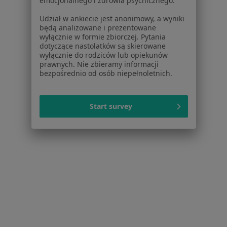
emocjonalnego i zdrowia psychicznego.
Dermatolodzy w Suchym Lasie
Udział w ankiecie jest anonimowy, a wyniki
Więcej (14)
będą analizowane i prezentowane
Więcej w kategorii: W pobliżu Plewisk
wyłącznie w formie zbiorczej. Pytania
dotyczące nastolatków są skierowane
Najczęstsze schorzenia
wyłącznie do rodziców lub opiekunów
prawnych. Nie zbieramy informacji
Alergia Plewiska
bezpośrednio od osób niepełnoletnich.
Anemia Plewiska
Ból barku Plewiska
Start survey
Ból biodra Plewiska
Ból gardła Plewiska
Więcej (10)
Więcej w kategorii: Najczęstsze schorzenia
Strona Główna
Dermatolog
Plewiska
Zmień miasto