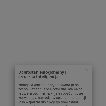
Prywatna Lecznica Certus
Konsultacja dermatologiczna
270 zł
Specjalista nie oferuje umawiania online pod tym adresem.
Poproś o wizytę
1
2
3
4
Powiązane wyszukiwania
|
Oferty pracy - Dermatolog
W pobliżu Plewisk
Dobrostan emocjonalny i
Dermatolodzy w Poznaniu
sztuczna inteligencja
Dermatolodzy w Mosinie
Niniejsza ankieta, przygotowana przez
zespół Patient Care Doctoralia, ma na celu
Dermatolodzy w Śremie
lepsze zrozumienie, w jaki sposób ludzie
korzystają z narzędzi sztucznej inteligencji
Dermatolodzy w Swarzędzu
jako wsparcia dla swojego dobrostanu