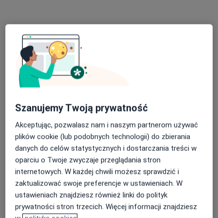
Bezpieczne płatności
Szanujemy Twoją prywatność
dr hab. n. med. Adriana Polańska
Akceptując, pozwalasz nam i naszym partnerom używać
·
Więcej
Dermatolog
plików cookie (lub podobnych technologii) do zbierania
202 opinie
danych do celów statystycznych i dostarczania treści w
oparciu o Twoje zwyczaje przeglądania stron
Jeleniogórska 4/40, Poznań
•
Mapa
internetowych. W każdej chwili możesz sprawdzić i
MayMedic
zaktualizować swoje preferencje w ustawieniach. W
Konsultacja dermatologiczna
300 zł
ustawieniach znajdziesz również linki do polityk
Specjalista nie oferuje umawiania online pod tym adresem.
prywatności stron trzecich. Więcej informacji znajdziesz