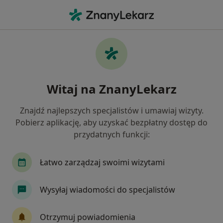
Me
Dermatolog • Plewiska, wielkopolskie
Filtry
Ubezpieczenie
Mapa
Polecani dermatolodzy w Plewiskach
Witaj na ZnanyLekarz
Jak działają wyniki wyszukiwania
Znajdź najlepszych specjalistów i umawiaj wizyty.
Pobierz aplikację, aby uzyskać bezpłatny dostęp do
Wybierz swoje ubezpieczenie
przydatnych funkcji:
Łatwo zarządzaj swoimi wizytami
Wysyłaj wiadomości do specjalistów
Otrzymuj powiadomienia