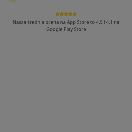
Bezpieczne płatności
lek. Justyna Kursa-Orłowska
Nasza średnia ocena na App Store to 4.9 i 4.1 na
Dermatolog, Lekarz wykonujący zabiegi medycyny
Google Play Store
·
Więcej
estetycznej, Dermatolog dziecięcy
154 opinie
Barwicka 14a, Poznań
•
Mapa
Flosmed
Konsultacja dermatologiczna
300 zł
Specjalista nie oferuje umawiania online pod tym adresem.
Poproś o wizytę