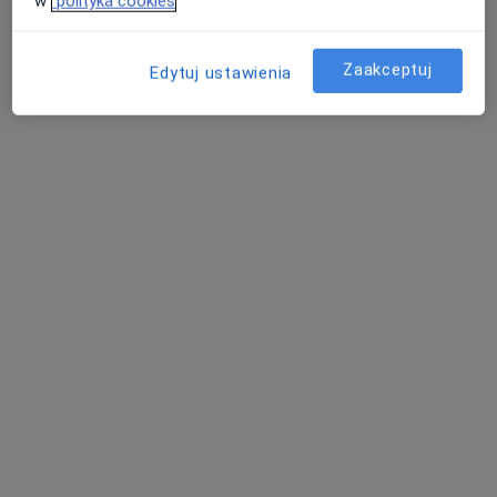
w
polityka cookies
Poproś o wizytę
Zaakceptuj
Edytuj ustawienia
Bezpieczne płatności
dr hab. n. med. Karolina Olek-Hrab
·
Więcej
Dermatolog, Wenerolog
360 opinii
Adres 1
Adres 2
Adres 3
Marcelińska 94/200, Poznań
•
Mapa
Gabinet Dermatologiczny