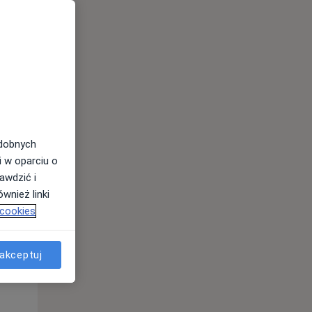
odobnych
i w oparciu o
awdzić i
Wt,
Śr,
Czw,
wnież linki
11 Sie
12 Sie
13 Sie
 cookies
akceptuj