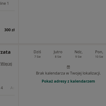
ine 1
Online 2
300 zł
rzata
Dziś
Jutro
Ndz,
Pon,
7 Sie
8 Sie
9 Sie
10 Sie
·
Więcej
Brak kalendarza w Twojej lokalizacji.
Pokaż adresy z kalendarzem
 4
Adres 5
Online