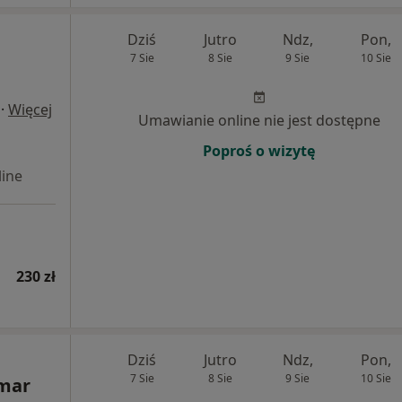
Dziś
Jutro
Ndz,
Pon,
7 Sie
8 Sie
9 Sie
10 Sie
·
Więcej
Umawianie online nie jest dostępne
Poproś o wizytę
ine
230 zł
Dziś
Jutro
Ndz,
Pon,
7 Sie
8 Sie
9 Sie
10 Sie
emar