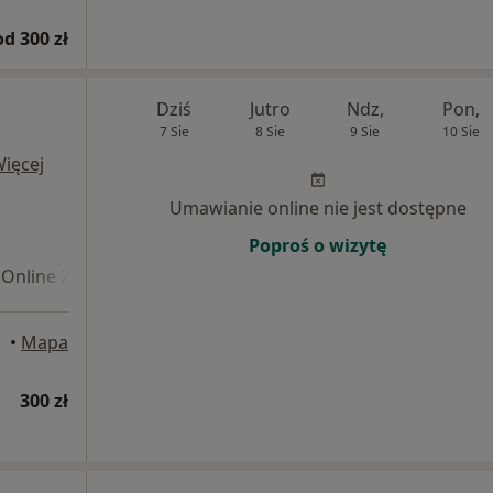
od 300 zł
Dziś
Jutro
Ndz,
Pon,
7 Sie
8 Sie
9 Sie
10 Sie
ięcej
Umawianie online nie jest dostępne
Poproś o wizytę
Online 2
•
Mapa
300 zł