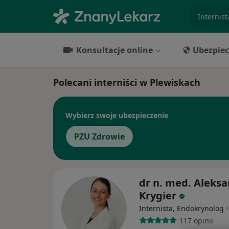
specjaliz
Konsultacje online
Ubezpiec
Polecani interniści w Plewiskach
Wybierz swoje ubezpieczenie
PZU Zdrowie
dr n. med. Aleks
Krygier
Internista, Endokrynolog
117 opinii