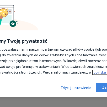
Poproś o wizytę
Specjalistyczna Praktyka Lekarska Aleksandra Krygier
my Twoją prywatność
od 300 zł
, pozwalasz nam i naszym partnerom używać plików cookie (lub p
) do zbierania danych do celów statystycznych i dostarczania treśc
zaje przeglądania stron internetowych. W każdej chwili możesz spr
opiel
Dziś
Jutro
Ndz,
Pon,
wać swoje preferencje w ustawieniach. W ustawieniach znajdziesz ró
7 Sie
8 Sie
9 Sie
10 Sie
prywatności stron trzecich. Więcej informacji znajdziesz w
polityka
karz
Umawianie online nie jest dostępne
Za
Edytuj ustawienia
Poproś o wizytę