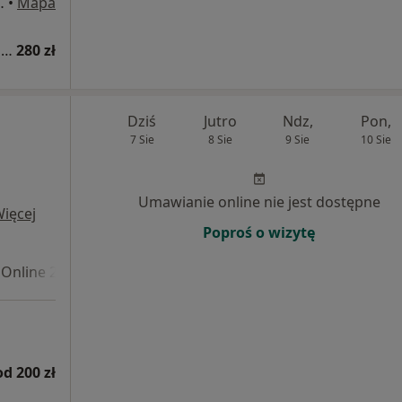
, III piętro, Poznań
•
Mapa
Konsultacja internistyczna (pierwsza wizyta)
280 zł
Dziś
Jutro
Ndz,
Pon,
7 Sie
8 Sie
9 Sie
10 Sie
Umawianie online nie jest dostępne
ięcej
Poproś o wizytę
Online 2
od 200 zł