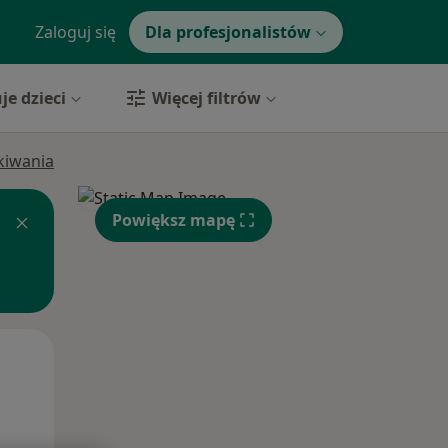
Zaloguj się
Dla profesjonalistów
je dzieci
Więcej filtrów
ukiwania
Powiększ mapę
Wt,
Śr,
Czw,
11 Sie
12 Sie
13 Sie