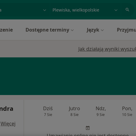
acja, badanie lub nazwisko
miasto lub dzielnica
zenie
Dostępne terminy
Język
Przyjmu
Jak działają wyniki wysz
andra
Dziś
Jutro
Ndz,
Pon,
7 Sie
8 Sie
9 Sie
10 Sie
·
Więcej
Umawianie online nie jest dostępne