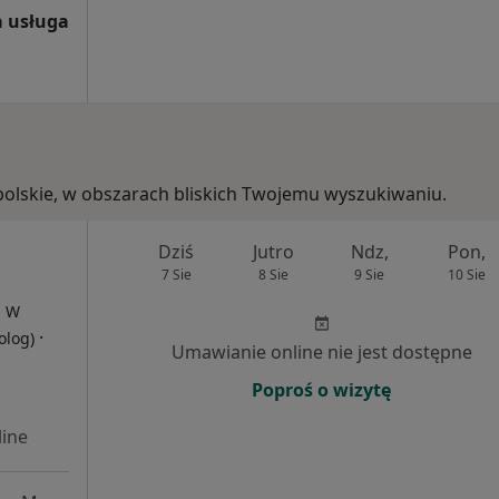
 usługa
kopolskie, w obszarach bliskich Twojemu wyszukiwaniu.
Dziś
Jutro
Ndz,
Pon,
7 Sie
8 Sie
9 Sie
10 Sie
, W
·
olog)
Umawianie online nie jest dostępne
Poproś o wizytę
ine