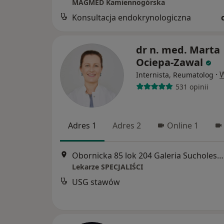
MAGMED Kamiennogórska
Konsultacja endokrynologiczna
dr n. med. Marta
Ociepa-Zawal
·
W
Internista, Reumatolog
531 opinii
Adres 1
Adres 2
Online 1
Obornicka 85 lok 204 Galeria Sucholeska 2piętro Suchy Las, Poznań
Lekarze SPECJALIŚCI
USG stawów