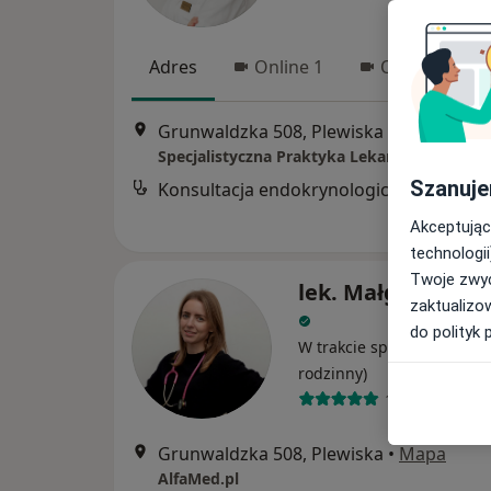
Adres
Online 1
Online 2
Grunwaldzka 508, Plewiska
•
Mapa
Szanuje
Konsultacja endokrynologiczna
Akceptując
technologii
Twoje zwyc
lek. Małgorzata P
zaktualizo
do polityk 
W trakcie specjalizacji (Le
rodzinny)
14 opinii
Grunwaldzka 508, Plewiska
•
Mapa
AlfaMed.pl