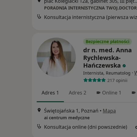
plac Kolegiacki 12a, gabinet 305
PORADNIA INTERNISTYCZNA TWOJ.DOCTOR
Bezpieczne płatności
dr n. med. Anna
Rychlewska-
Hańczewska
·
W
Internista, Reumatolog
217 opinii
Adres 1
Adres 2
Online 1
Świętojańska 1, Poznań
•
Mapa
ai centrum medyczne
Konsultacja online (dni powszednie)