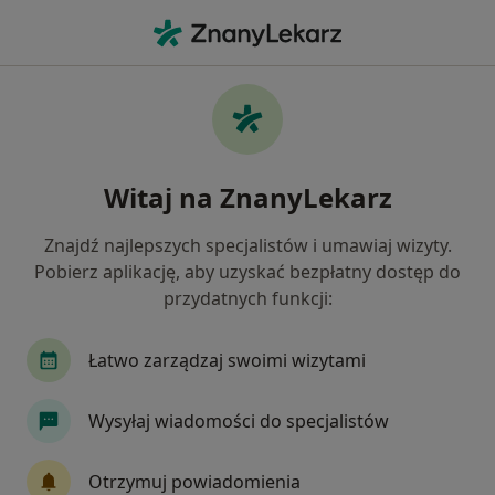
Me
Konsultacja Pediatryczna • Brzeg, opolskie
Filtry
• 1
Ubezpieczenie
Map
Konsultacja pediatryczna specjaliści w
Witaj na ZnanyLekarz
Brzegu
Jak działają wyniki wyszukiwania
Znajdź najlepszych specjalistów i umawiaj wizyty.
Pobierz aplikację, aby uzyskać bezpłatny dostęp do
przydatnych funkcji:
Jakiego specjalisty szukasz?
Pediatra
Ginekolog
Lekarz rodzinny
Łatwo zarządzaj swoimi wizytami
Wysyłaj wiadomości do specjalistów
Otrzymuj powiadomienia