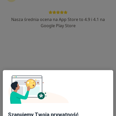
Nasza średnia ocena na App Store to 4.9 i 4.1 na
lek. Zbigniew Krzywonos
Google Play Store
Pediatra
28 opinii
Herberta 1, Brzeg
•
Mapa
Zakład Usług Medycznych Kammed
Konsultacja pediatryczna
Brak ceny
Specjalista nie oferuje umawiania online pod tym adresem.
Poproś o wizytę
Szanujemy Twoją prywatność