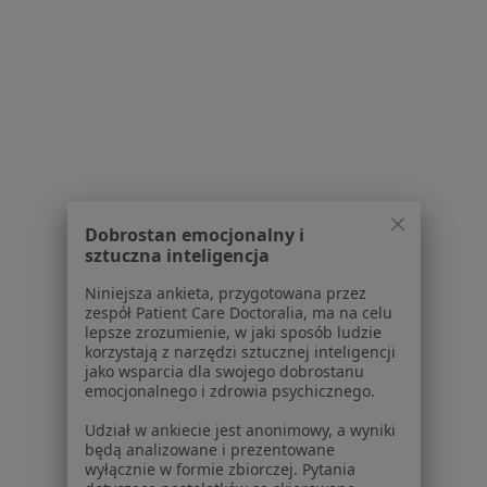
O nas
Praca
Rekrutujemy!
Partnerzy
Centrum prasowe
Kontakt
Dla pacjentów
Lekarze
Placówki medyczne
Dobrostan emocjonalny i
sztuczna inteligencja
Pytania i odpowiedzi
Usługi i zabiegi
Niniejsza ankieta, przygotowana przez
Choroby
zespół Patient Care Doctoralia, ma na celu
lepsze zrozumienie, w jaki sposób ludzie
Pomoc
korzystają z narzędzi sztucznej inteligencji
Aplikacje mobilne
jako wsparcia dla swojego dobrostanu
Blog dla pacjentów
emocjonalnego i zdrowia psychicznego.
Dla profesjonalistów
Udział w ankiecie jest anonimowy, a wyniki
będą analizowane i prezentowane
Cennik
wyłącznie w formie zbiorczej. Pytania