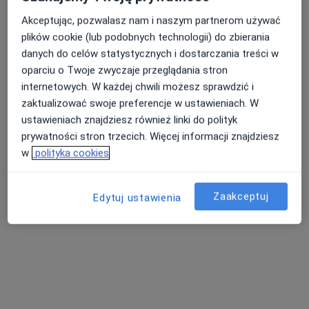
Akceptując, pozwalasz nam i naszym partnerom używać
plików cookie (lub podobnych technologii) do zbierania
danych do celów statystycznych i dostarczania treści w
Dorota Maria Szubelak
oparciu o Twoje zwyczaje przeglądania stron
Pediatra, Lekarz rodzinny
internetowych. W każdej chwili możesz sprawdzić i
12 opinii
zaktualizować swoje preferencje w ustawieniach. W
ustawieniach znajdziesz również linki do polityk
ul. Ofiar Katynia 51, Brzeg
•
Mapa
prywatności stron trzecich. Więcej informacji znajdziesz
NZOZ MED-VITA SC KĘCKA DOROTA, SZUBELAK DOROTA, KĘCKA KATARZYNA
w
polityka cookies
Konsultacja pediatryczna
Brak ceny
Specjalista nie oferuje umawiania online pod tym adresem.
Zaakceptuj
Edytuj ustawienia
Poproś o wizytę