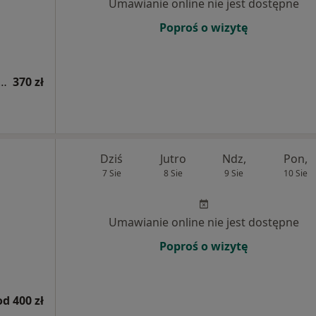
Umawianie online nie jest dostępne
Poproś o wizytę
ja ortopedyczna + punkcja stawów
370 zł
Dziś
Jutro
Ndz,
Pon,
7 Sie
8 Sie
9 Sie
10 Sie
Umawianie online nie jest dostępne
Poproś o wizytę
od 400 zł