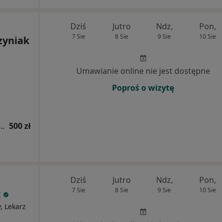
Dziś
Jutro
Ndz,
Pon,
7 Sie
8 Sie
9 Sie
10 Sie
zyniak
Umawianie online nie jest dostępne
Poproś o wizytę
ja ortopedyczna + punkcja stawów
500 zł
Dziś
Jutro
Ndz,
Pon,
7 Sie
8 Sie
9 Sie
10 Sie
k
, Lekarz