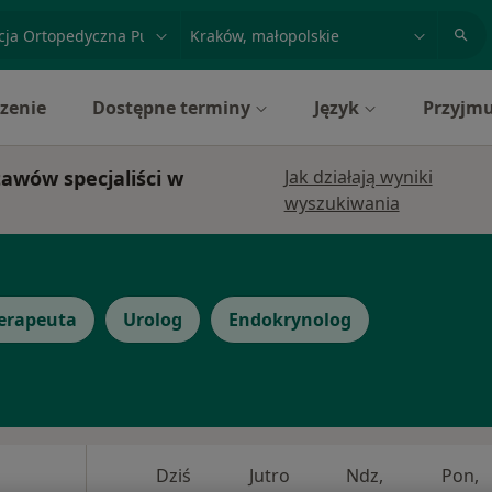
acja, badanie lub nazwisko
miasto lub dzielnica
zenie
Dostępne terminy
Język
Przyjmu
awów specjaliści w
Jak działają wyniki
wyszukiwania
terapeuta
Urolog
Endokrynolog
Dziś
Jutro
Ndz,
Pon,