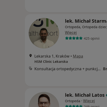
lek. Michał Star
Ortopeda, Ortopeda dziec
Więcej
425 opinii
Lekarska 1, Kraków
•
Mapa
HSM Clinic Lekarska
Konsultacja ortopedyczna + punkcja stawów
B
lek. Michał Latos
·
Więcej
Ortopeda
249 opinii