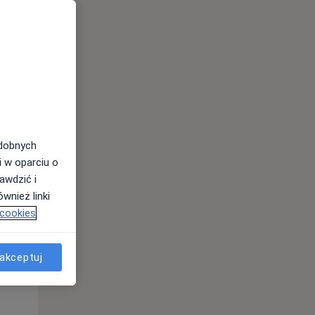
11 Sie
12 Sie
13 Sie
odobnych
i w oparciu o
awdzić i
wnież linki
Wt,
Śr,
Czw,
 cookies
11 Sie
12 Sie
13 Sie
akceptuj