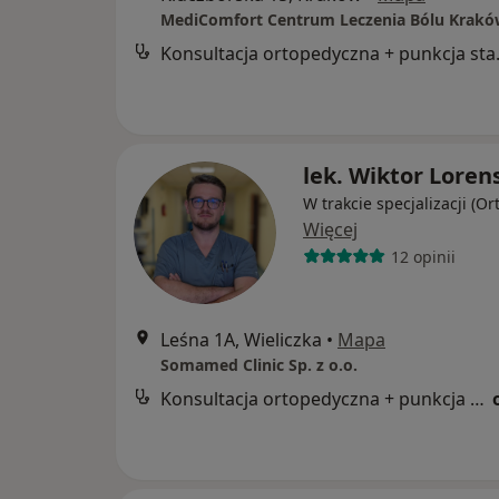
MediComfort Centrum Leczenia Bólu Krak
Konsultac
lek. Wiktor Loren
W trakcie specjalizacji (O
Więcej
12 opinii
Leśna 1A, Wieliczka
•
Mapa
Somamed Clinic Sp. z o.o.
Konsultacja ortopedyczna + punkcja stawów