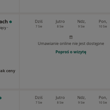
mach
Dziś
Jutro
Ndz,
Pon,
7 Sie
8 Sie
9 Sie
10 Sie
·
ięcy
Umawianie online nie jest dostępne
Poproś o wizytę
rak ceny
Dziś
Jutro
Ndz,
Pon,
7 Sie
8 Sie
9 Sie
10 Sie