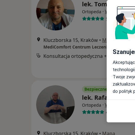
lek. Tomasz Tata
·
Więcej
Ortopeda
5 opinii
Kluczborska 15, Kraków
•
Mapa
MediComfort Centrum Leczenia Bólu Krak
Szanuje
Konsultac
Akceptując
technologii
Twoje zwyc
zaktualizo
Bezpieczne płatności
do polityk 
lek. Rafał Kurek
·
Więcej
Ortopeda
40 opinii
Kluczborska 15, Kraków
•
Mapa