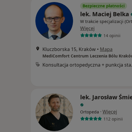
Bezpieczne płatności
lek. Maciej Belka
W trakcie specjalizacji (O
Więcej
14 opinii
Kluczborska 15, Kraków
•
Mapa
MediComfort Centrum Leczenia Bólu Krak
Konsultac
lek. Jarosław Śmi
·
Więcej
Ortopeda
112 opinii