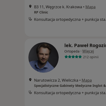
B3 11, Węgrzce k. Krakowa
•
Mapa
RP Clinic
Konsultac
lek. Paweł Rogozi
·
Więcej
Ortopeda
212 opinii
Narutowicza 2, Wieliczka
•
Mapa
Konsultac