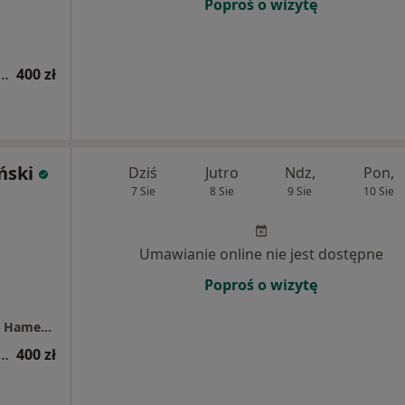
Poproś o wizytę
ja ortopedyczna + punkcja stawów
400 zł
ński
Dziś
Jutro
Ndz,
Pon,
7 Sie
8 Sie
9 Sie
10 Sie
Umawianie online nie jest dostępne
Poproś o wizytę
Specjalistyczne Gabinety Medyczne Inglot & Hamerski
ja ortopedyczna + punkcja stawów
400 zł