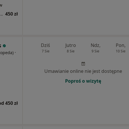
ów
ja ortopedyczna + punkcja stawów
450 zł
s
Dziś
Jutro
Ndz,
Pon,
7 Sie
8 Sie
9 Sie
10 Sie
·
rtopeda)
Umawianie online nie jest dostępne
Poproś o wizytę
od 450 zł