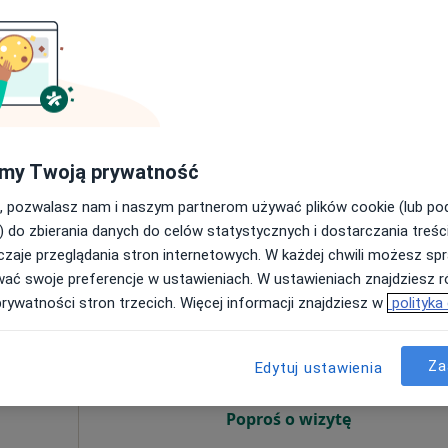
7 Sie
8 Sie
9 Sie
10 Sie
rek
Umawianie online nie jest dostępne
Poproś o wizytę
ów
my Twoją prywatność
ja ortopedyczna + punkcja stawów
450 zł
, pozwalasz nam i naszym partnerom używać plików cookie (lub p
) do zbierania danych do celów statystycznych i dostarczania treśc
zaje przeglądania stron internetowych. W każdej chwili możesz spr
wać swoje preferencje w ustawieniach. W ustawieniach znajdziesz ró
Dziś
Jutro
Ndz,
Pon,
prywatności stron trzecich. Więcej informacji znajdziesz w
polityka
7 Sie
8 Sie
9 Sie
10 Sie
Za
Edytuj ustawienia
Umawianie online nie jest dostępne
Poproś o wizytę