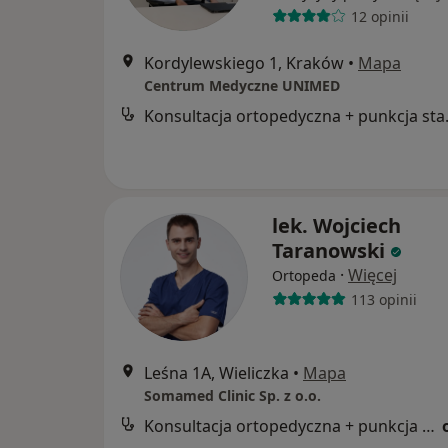
12 opinii
Kordylewskiego 1, Kraków
•
Mapa
Centrum Medyczne UNIMED
Konsultac
lek. Wojciech
Taranowski
·
Więcej
Ortopeda
113 opinii
Leśna 1A, Wieliczka
•
Mapa
Somamed Clinic Sp. z o.o.
Konsultacja ortopedyczna + punkcja stawów