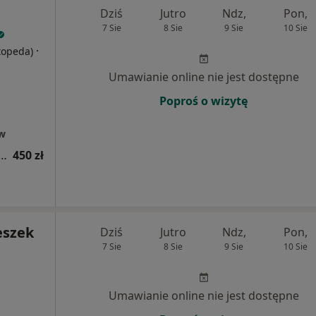
Dziś
Jutro
Ndz,
Pon,
7 Sie
8 Sie
9 Sie
10 Sie
·
rtopeda)
Umawianie online nie jest dostępne
Poproś o wizytę
ów
ja ortopedyczna + punkcja stawów
450 zł
eszek
Dziś
Jutro
Ndz,
Pon,
7 Sie
8 Sie
9 Sie
10 Sie
Umawianie online nie jest dostępne