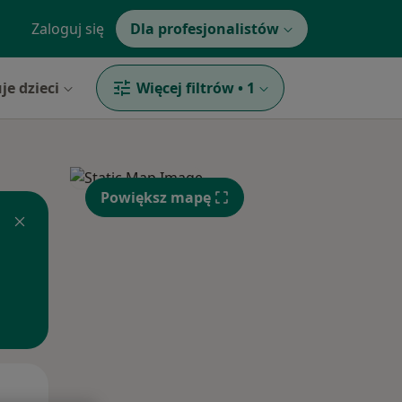
Zaloguj się
Dla profesjonalistów
je dzieci
Więcej filtrów
•
1
Powiększ mapę
Wt,
Śr,
Czw,