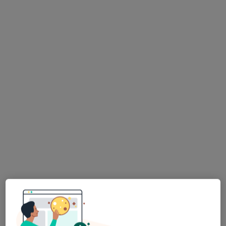
Bezpieczne płatności
lek. Paulina Chmura-Winiecka
·
Więcej
Pediatra
189 opinii
28 Czerwca 1956 r. 261 L2 (na rogu), Poznań
•
Mapa
Vilda Clinic
Konsultacja noworodka
450 zł
Specjalista nie oferuje umawiania online pod tym adresem.
Poproś o wizytę