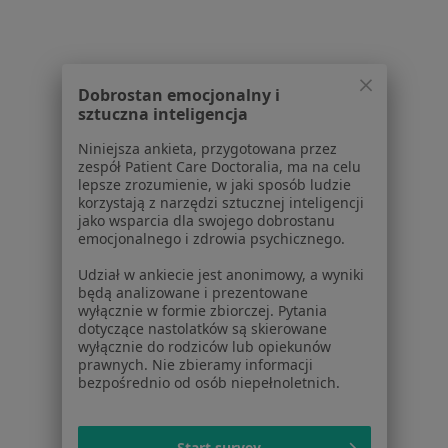
Strona Główna
Usługi I Zabiegi
Konsultacja Noworodka
Poznań
Zmień miasto
Zmień miasto
Dobrostan emocjonalny i
sztuczna inteligencja
Niniejsza ankieta, przygotowana przez
zespół Patient Care Doctoralia, ma na celu
lepsze zrozumienie, w jaki sposób ludzie
Serwis
korzystają z narzędzi sztucznej inteligencji
jako wsparcia dla swojego dobrostanu
Regulamin
emocjonalnego i zdrowia psychicznego.
Polityka prywatności pacjentów
Udział w ankiecie jest anonimowy, a wyniki
Polityka prywatności profesjonalistów
będą analizowane i prezentowane
Polityka prywatności dla profesjonalistów, których
wyłącznie w formie zbiorczej. Pytania
dotyczące nastolatków są skierowane
dane pozyskaliśmy samodzielnie
wyłącznie do rodziców lub opiekunów
Polityka cookies
prawnych. Nie zbieramy informacji
Jak działają wyniki wyszukiwania
bezpośrednio od osób niepełnoletnich.
Dostępność
O nas
Start survey