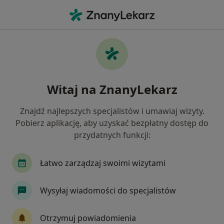
Me
Konsultacja Noworodka • Poznań, wielkopolskie
Filtry
• 1
Ubezpieczenie
Map
Konsultacja noworodka specjaliści w
Witaj na ZnanyLekarz
Poznaniu
Jak działają wyniki wyszukiwania
Znajdź najlepszych specjalistów i umawiaj wizyty.
Pobierz aplikację, aby uzyskać bezpłatny dostęp do
przydatnych funkcji:
Jakiego specjalisty szukasz?
Pediatra
Położna/położny
Psychiatra
Łatwo zarządzaj swoimi wizytami
Wysyłaj wiadomości do specjalistów
Otrzymuj powiadomienia