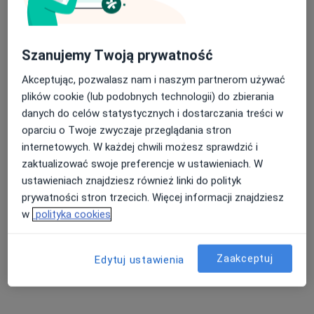
Szanujemy Twoją prywatność
Akceptując, pozwalasz nam i naszym partnerom używać
plików cookie (lub podobnych technologii) do zbierania
Bezpieczne płatności
danych do celów statystycznych i dostarczania treści w
dr n. med. Kamila Cywińska
oparciu o Twoje zwyczaje przeglądania stron
·
Więcej
Pediatra
internetowych. W każdej chwili możesz sprawdzić i
166 opinii
zaktualizować swoje preferencje w ustawieniach. W
ustawieniach znajdziesz również linki do polityk
Milczańska 50A/3, Poznań
•
Mapa
prywatności stron trzecich. Więcej informacji znajdziesz
Gabinety Lekarskie RENOVATIO-MED
w
polityka cookies
Konsultacja noworodka
300 zł
Specjalista nie oferuje umawiania online pod tym adresem.
Zaakceptuj
Edytuj ustawienia
Poproś o wizytę