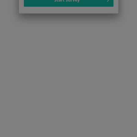
Praca
Rekrutujemy!
Partnerzy
Centrum prasowe
Kontakt
Dla pacjentów
Lekarze
Placówki medyczne
Pytania i odpowiedzi
Usługi i zabiegi
Choroby
Pomoc
Aplikacje mobilne
Blog dla pacjentów
Dla profesjonalistów
Cennik
Dla lekarzy
Dla placówek medycznych