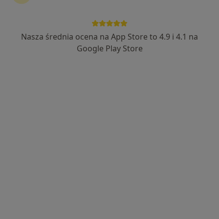
Nasza średnia ocena na App Store to 4.9 i 4.1 na
Google Play Store
Bezpieczne płatności
lek. Kamila Budniak
·
Więcej
Lekarz rodzinny
91 opinii
28 Czerwca 1956 r. 261 L2 (na rogu), Poznań
•
Mapa
Vilda Clinic
Konsultacja noworodka
450 zł
Specjalista nie oferuje umawiania online pod tym adresem.
Poproś o wizytę