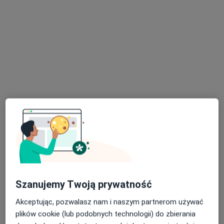
lek. Joanna Czapińska
·
Więcej
Laryngolog
56 opinii
Plac Strzelecki 24, Wrocław
•
Mapa
Medicus Clinic – Specjalistyczne Centrum Medyczne
Konsultacja laryngologiczna z endoskopią (pierwsza wizyta)
320 zł
Specjalista nie oferuje umawiania online pod tym adresem.
Poproś o wizytę
Szanujemy Twoją prywatność
Akceptując, pozwalasz nam i naszym partnerom używać
plików cookie (lub podobnych technologii) do zbierania