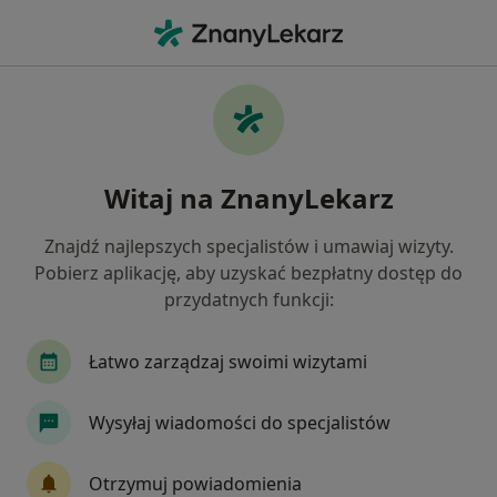
Me
Konsultacja Laryngologiczna Z Endoskopią Pierwsza Wizyta • Wrocław, dolnośląskie
Filtry
• 1
Mapa
Konsultacja laryngologiczna z endoskopią
Witaj na ZnanyLekarz
(pierwsza wizyta) specjaliści w Wrocławiu
Jak działają wyniki wyszukiwania
Znajdź najlepszych specjalistów i umawiaj wizyty.
Pobierz aplikację, aby uzyskać bezpłatny dostęp do
przydatnych funkcji:
Jakiego specjalisty szukasz?
Laryngolog
Dietetyk
Alergolog
Andr
Łatwo zarządzaj swoimi wizytami
Wysyłaj wiadomości do specjalistów
Otrzymuj powiadomienia