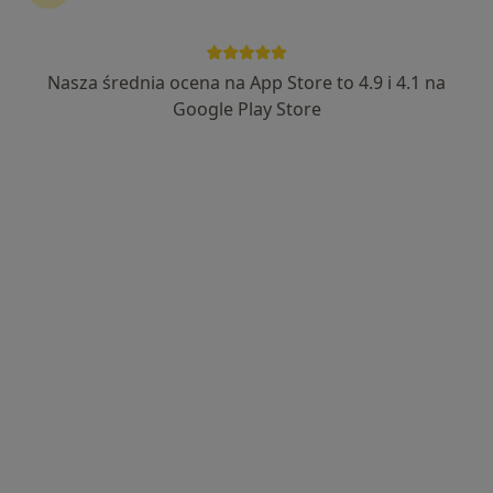
Nasza średnia ocena na App Store to 4.9 i 4.1 na
dr n. med. Paweł Kubik
Google Play Store
·
Więcej
Laryngolog
54 opinie
Plac Strzelecki 24, Wrocław
•
Mapa
Medicus Clinic – Specjalistyczne Centrum Medyczne
Konsultacja laryngologiczna z endoskopią (pierwsza wizyta)
320 zł
Specjalista nie oferuje umawiania online pod tym adresem.
Poproś o wizytę