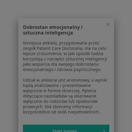
Serwis
Regulamin
Dobrostan emocjonalny i
Polityka prywatności pacjentów
sztuczna inteligencja
Polityka prywatności profesjonalistów
Polityka prywatności dla profesjonalistów, których
Niniejsza ankieta, przygotowana przez
zespół Patient Care Doctoralia, ma na celu
dane pozyskaliśmy samodzielnie
lepsze zrozumienie, w jaki sposób ludzie
Polityka cookies
korzystają z narzędzi sztucznej inteligencji
Jak działają wyniki wyszukiwania
jako wsparcia dla swojego dobrostanu
emocjonalnego i zdrowia psychicznego.
Dostępność
O nas
Udział w ankiecie jest anonimowy, a wyniki
Praca
będą analizowane i prezentowane
Rekrutujemy!
wyłącznie w formie zbiorczej. Pytania
Partnerzy
dotyczące nastolatków są skierowane
Centrum prasowe
wyłącznie do rodziców lub opiekunów
Kontakt
prawnych. Nie zbieramy informacji
bezpośrednio od osób niepełnoletnich.
Dla pacjentów
Lekarze
Start survey