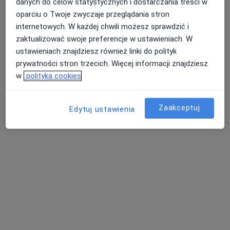
danych do celów statystycznych i dostarczania treści w
oparciu o Twoje zwyczaje przeglądania stron
internetowych. W każdej chwili możesz sprawdzić i
zaktualizować swoje preferencje w ustawieniach. W
lek. Karolina Stolarczyk
ustawieniach znajdziesz również linki do polityk
·
Więcej
Laryngolog
prywatności stron trzecich. Więcej informacji znajdziesz
87 opinii
w
polityka cookies
Plac Strzelecki 24, Wrocław
•
Mapa
Medicus Clinic – Specjalistyczne Centrum Medyczne
Zaakceptuj
Edytuj ustawienia
Konsultacja laryngologiczna z endoskopią (pierwsza wizyta)
320 zł
Specjalista nie oferuje umawiania online pod tym adresem.
Poproś o wizytę