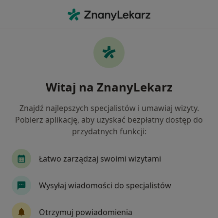
Me
Konsultacja Kardiologiczna • Starogard Gdański, pomorskie
Filtry
• 1
Ubezpieczenie
Map
Konsultacja kardiologiczna specjaliści w
Witaj na ZnanyLekarz
Starogardzie Gdańskim
Jak działają wyniki wyszukiwania
Znajdź najlepszych specjalistów i umawiaj wizyty.
Pobierz aplikację, aby uzyskać bezpłatny dostęp do
przydatnych funkcji:
Jakiego specjalisty szukasz?
Kardiolog
Internista
Chirurg
Dermat
Łatwo zarządzaj swoimi wizytami
Wysyłaj wiadomości do specjalistów
Otrzymuj powiadomienia