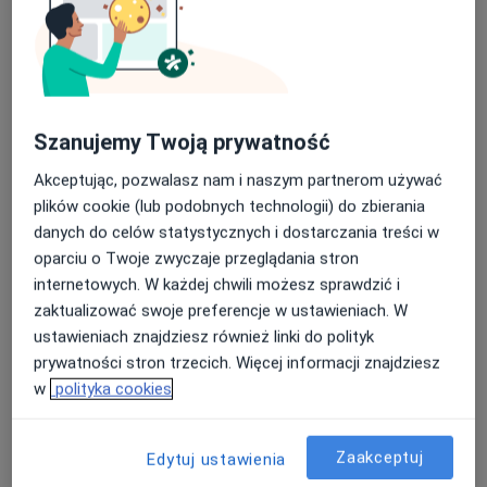
Szanujemy Twoją prywatność
Akceptując, pozwalasz nam i naszym partnerom używać
Bezpieczne płatności
plików cookie (lub podobnych technologii) do zbierania
lek. Marek Łaniec
danych do celów statystycznych i dostarczania treści w
·
Więcej
oparciu o Twoje zwyczaje przeglądania stron
Kardiolog
internetowych. W każdej chwili możesz sprawdzić i
15 opinii
zaktualizować swoje preferencje w ustawieniach. W
Os. Kopernika 21, Starogard Gdański
•
Mapa
ustawieniach znajdziesz również linki do polityk
Centrum Medyczne POLMED Oddział Starogard Gdański
prywatności stron trzecich. Więcej informacji znajdziesz
Konsultacja kardiologiczna
250 zł
w
polityka cookies
Specjalista nie oferuje umawiania online pod tym adresem.
Zaakceptuj
Edytuj ustawienia
Poproś o wizytę