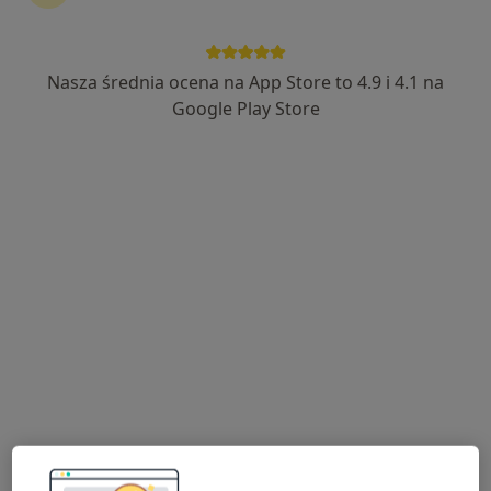
Nasza średnia ocena na App Store to 4.9 i 4.1 na
Google Play Store
Bezpieczne płatności
lek. Magdalena Tulińska
·
Więcej
Kardiolog
24 opinie
Adres 1
Adres 2
Os. Kopernika 21, Starogard Gdański
•
Mapa
Centrum Medyczne POLMED Oddział Starogard Gdański
Konsultacja kardiologiczna
250 zł
Specjalista nie oferuje umawiania online pod tym adresem.
Poproś o wizytę