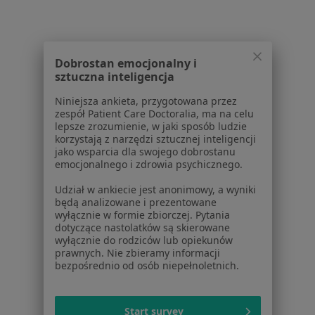
Dostępność
O nas
Praca
Rekrutujemy!
Partnerzy
Dobrostan emocjonalny i
Centrum prasowe
sztuczna inteligencja
Kontakt
Niniejsza ankieta, przygotowana przez
Dla pacjentów
zespół Patient Care Doctoralia, ma na celu
lepsze zrozumienie, w jaki sposób ludzie
Lekarze
korzystają z narzędzi sztucznej inteligencji
jako wsparcia dla swojego dobrostanu
Placówki medyczne
emocjonalnego i zdrowia psychicznego.
Pytania i odpowiedzi
Usługi i zabiegi
Udział w ankiecie jest anonimowy, a wyniki
będą analizowane i prezentowane
Choroby
wyłącznie w formie zbiorczej. Pytania
Pomoc
dotyczące nastolatków są skierowane
Aplikacje mobilne
wyłącznie do rodziców lub opiekunów
prawnych. Nie zbieramy informacji
Blog dla pacjentów
bezpośrednio od osób niepełnoletnich.
Dla profesjonalistów
Cennik
Start survey