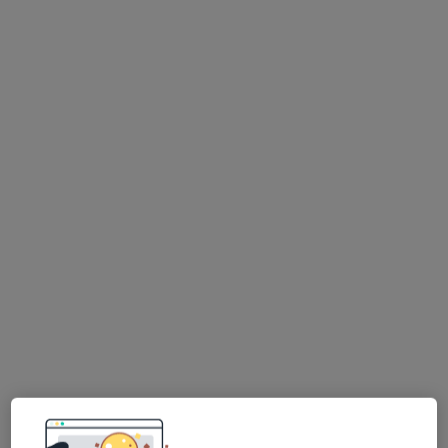
dr n. med. Aleksander Łukasiewicz
·
Więcej
Chirurg naczyniowy, Chirurg
19 opinii
Leśna 1A, Nowa Wieś Rzeczna, Starogard Gdański
•
Mapa
Medpharma ZOZ S.A.
Konsultacja chirurgiczna
Brak ceny
Specjalista nie oferuje umawiania online pod tym adresem.
Poproś o wizytę