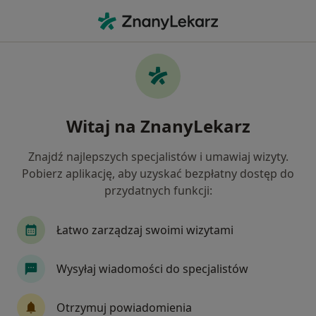
Me
Konsultacja Chirurgiczna • Starogard Gdański, pomorskie
Filtry
• 1
Ubezpieczenie
Map
Konsultacja chirurgiczna specjaliści w
Witaj na ZnanyLekarz
Starogardzie Gdańskim
Jak działają wyniki wyszukiwania
Znajdź najlepszych specjalistów i umawiaj wizyty.
Pobierz aplikację, aby uzyskać bezpłatny dostęp do
przydatnych funkcji:
Jakiego specjalisty szukasz?
Chirurg
Internista
Ortopeda
Chirurg
Łatwo zarządzaj swoimi wizytami
Wysyłaj wiadomości do specjalistów
Otrzymuj powiadomienia