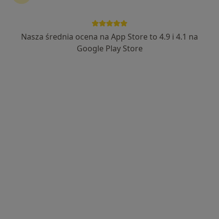
Nasza średnia ocena na App Store to 4.9 i 4.1 na
lek. Sergiusz Bielocerkowski
Google Play Store
·
Więcej
Ortopeda, Ortopeda dziecięcy
506 opinii
Skarszewska 10A, Starogard Gdański
•
Mapa
Centrum Medyczne Akumed Starogard Gdański
Konsultacja chirurgiczna
350 zł
Specjalista nie oferuje umawiania online pod tym adresem.
Poproś o wizytę