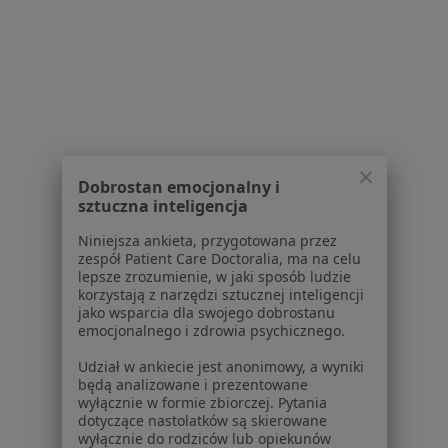
Usługi w Starogardzie Gdańskim
Leczenie kanałowe w Starogardzie Gdańskim
Leczenie próchnicy w Starogardzie Gdańskim
Konsultacja stomatologiczna w Starogardzie
Gdańskim
Protezy w Starogardzie Gdańskim
Dobrostan emocjonalny i
sztuczna inteligencja
Konsultacja protetyczna w Starogardzie Gdańskim
Niniejsza ankieta, przygotowana przez
Więcej (8)
zespół Patient Care Doctoralia, ma na celu
Więcej w kategorii: Usługi w Starogardzie Gd
lepsze zrozumienie, w jaki sposób ludzie
korzystają z narzędzi sztucznej inteligencji
Popularne specjalizacje
jako wsparcia dla swojego dobrostanu
emocjonalnego i zdrowia psychicznego.
Interniści w Starogardzie Gdańskim
Udział w ankiecie jest anonimowy, a wyniki
Psycholodzy w Starogardzie Gdańskim
będą analizowane i prezentowane
wyłącznie w formie zbiorczej. Pytania
Pediatrzy w Starogardzie Gdańskim
dotyczące nastolatków są skierowane
wyłącznie do rodziców lub opiekunów