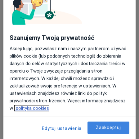
Bezpieczne płatności
Centrum Medyczne POLMED w
Starogardzie Gdańskim
Szanujemy Twoją prywatność
·
Więcej
Stomatologia, Chirurgia, Interna
Akceptując, pozwalasz nam i naszym partnerom używać
1032 opinie
plików cookie (lub podobnych technologii) do zbierania
Os. Kopernika 21, Starogard Gdański
•
Mapa
danych do celów statystycznych i dostarczania treści w
oparciu o Twoje zwyczaje przeglądania stron
Konsultacja chirurgiczna
od 250 zł
internetowych. W każdej chwili możesz sprawdzić i
Pokaż więcej usług
zaktualizować swoje preferencje w ustawieniach. W
ustawieniach znajdziesz również linki do polityk
prywatności stron trzecich. Więcej informacji znajdziesz
lek. Anna Szady-
w
polityka cookies
Szarmach
chirurg
Zaakceptuj
Brak dostępnych specjalistów z wolnymi terminami w tym centrum medycznym.
Edytuj ustawienia