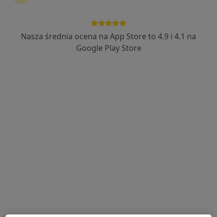
Nasza średnia ocena na App Store to 4.9 i 4.1 na
Ewa Małgorzata Banaszek
Google Play Store
Internista
8 opinii
Fabryczna 18, Poniatowa
•
Mapa
Szpital Powiatowy Samodzielnego Publicznego Zakładu Opieki Zdrowotnej w Opolu Lubelskim
Konsultacja internistyczna
Brak ceny
Specjalista nie oferuje umawiania online pod tym adresem.
Poproś o wizytę