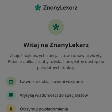
Me
Konsultacja Internistyczna • Opole Lubelskie, lubelskie
Filtry
• 1
Mapa
Konsultacja internistyczna specjaliści w
Witaj na ZnanyLekarz
Opolu Lubelskiym
Jak działają wyniki wyszukiwania
Znajdź najlepszych specjalistów i umawiaj wizyty.
Pobierz aplikację, aby uzyskać bezpłatny dostęp do
przydatnych funkcji:
Jakiego specjalisty szukasz?
Internista
Kardiolog
Ortopeda
Alerg
Łatwo zarządzaj swoimi wizytami
Wysyłaj wiadomości do specjalistów
Otrzymuj powiadomienia