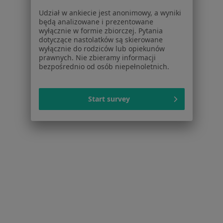
Placówki medyczne
Udział w ankiecie jest anonimowy, a wyniki
Pytania i odpowiedzi
będą analizowane i prezentowane
Usługi i zabiegi
wyłącznie w formie zbiorczej. Pytania
dotyczące nastolatków są skierowane
Choroby
wyłącznie do rodziców lub opiekunów
Pomoc
prawnych. Nie zbieramy informacji
Aplikacje mobilne
bezpośrednio od osób niepełnoletnich.
Blog dla pacjentów
Dla profesjonalistów
Start survey
Cennik
Dla lekarzy
Dla placówek medycznych
Noa Notes
nowość
Baza wiedzy
Centrum Pomocy dla Specjalisty
Kontakt
ZnanyLekarz - Strona główna
ZnanyLekarz Sp. z o.o.