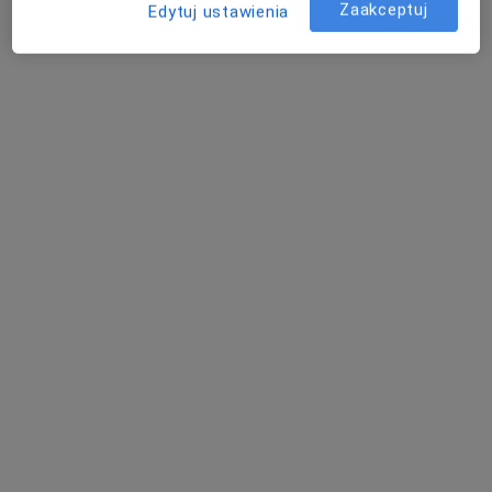
Zaakceptuj
Edytuj ustawienia
Krzysztof Piotr Zegarski
Internista
Juliusza Słowackiego 8, Opole Lubelskie
•
Mapa
Prywatna Praktyka Lekarska Krzysztof Zegarski
Konsultacja internistyczna
Brak ceny
Specjalista nie oferuje umawiania online pod tym adresem.
Poproś o wizytę