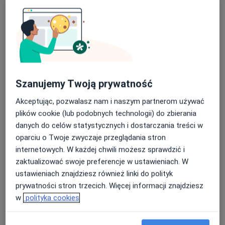
Luxmed - Uzdrowisko Nałęczów
·
Więcej
Interna, Endokrynologia, Diabetologia
56 opinii
Szanujemy Twoją prywatność
Adres 1
Adres 2
Akceptując, pozwalasz nam i naszym partnerom używać
plików cookie (lub podobnych technologii) do zbierania
Aleja Kasztanowa 6, Nałęczów
•
Mapa
danych do celów statystycznych i dostarczania treści w
oparciu o Twoje zwyczaje przeglądania stron
Konsultacja internistyczna
150 zł
internetowych. W każdej chwili możesz sprawdzić i
Pokaż więcej usług
zaktualizować swoje preferencje w ustawieniach. W
Brak dostępnych specjalistów z wolnymi terminami w tym centrum medycznym.
ustawieniach znajdziesz również linki do polityk
prywatności stron trzecich. Więcej informacji znajdziesz
Pokaż profil
w
polityka cookies