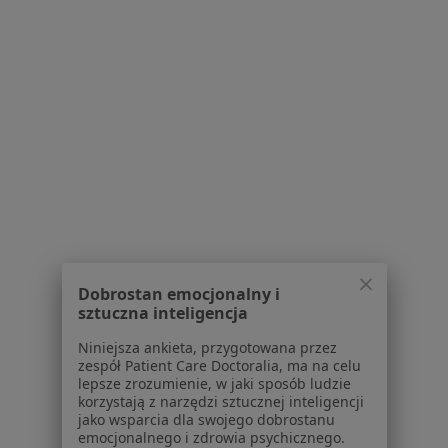
Serwis
Regulamin
Polityka prywatności pacjentów
Polityka prywatności profesjonalistów
Polityka prywatności dla profesjonalistów, których
dane pozyskaliśmy samodzielnie
Polityka cookies
Jak działają wyniki wyszukiwania
Dostępność
O nas
Praca
Rekrutujemy!
Dobrostan emocjonalny i
sztuczna inteligencja
Partnerzy
Centrum prasowe
Niniejsza ankieta, przygotowana przez
Kontakt
zespół Patient Care Doctoralia, ma na celu
lepsze zrozumienie, w jaki sposób ludzie
Dla pacjentów
korzystają z narzędzi sztucznej inteligencji
jako wsparcia dla swojego dobrostanu
Lekarze
emocjonalnego i zdrowia psychicznego.