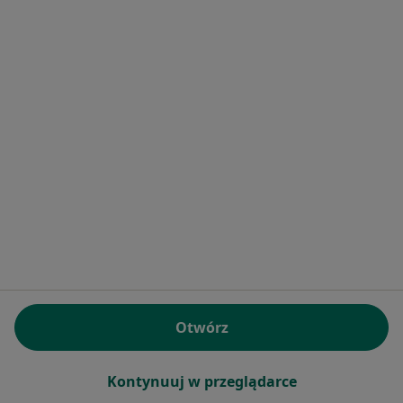
Bezpieczne płatności
lek. Łukasz Durajski
W trakcie specjalizacji (Pediatra), Lekarz pierwszego kontaktu
261 opinii
E-recepta
200 zł
Specjalista nie oferuje umawiania online pod tym adresem.
Otwórz
Poproś o wizytę
Kontynuuj w przeglądarce