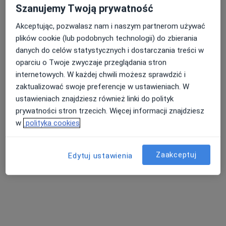
Szanujemy Twoją prywatność
Akceptując, pozwalasz nam i naszym partnerom używać
plików cookie (lub podobnych technologii) do zbierania
danych do celów statystycznych i dostarczania treści w
oparciu o Twoje zwyczaje przeglądania stron
internetowych. W każdej chwili możesz sprawdzić i
zaktualizować swoje preferencje w ustawieniach. W
Dariusz Henryk Rakowski
ustawieniach znajdziesz również linki do polityk
prywatności stron trzecich. Więcej informacji znajdziesz
Pediatra, Lekarz rodzinny
w
polityka cookies
Szczuczki 58, Wojciechów
•
Mapa
Wiejski Ośrodek Zdrowia
Zaakceptuj
Edytuj ustawienia
Specjalista nie oferuje umawiania online pod tym adresem.
Poproś o wizytę