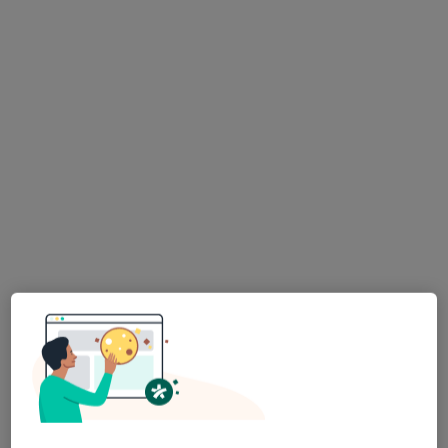
Poproś o wizytę
Niepubliczny Zakład Opieki Zdrowotnej
PAN-VITA
Pediatria, Medycyna rodzinna, Interna
11-go Listopada 1, Poniatowa
•
Mapa
Brak dostępnych specjalistów z wolnymi terminami w tym centrum medycznym.
Pokaż profil