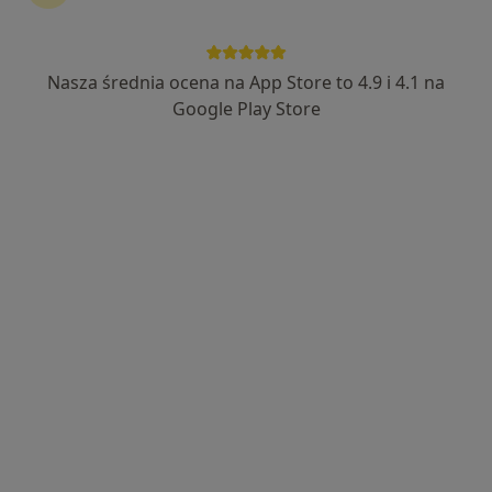
153 opinie
Kasztanowa 6, Nałęczów
•
Mapa
LUXMED UZDROWISKO NAŁĘCZÓW
Nasza średnia ocena na App Store to 4.9 i 4.1 na
Specjalista nie oferuje umawiania online pod tym adresem.
Google Play Store
Poproś o wizytę
dr n. med. Renata Koncewicz
·
Więcej
Pediatra, Neurolog
58 opinii