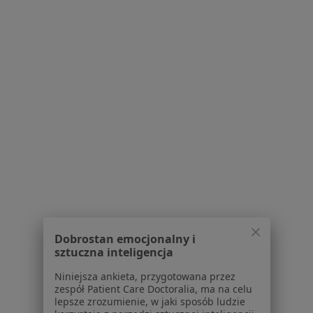
67 opinii
Konsultacja online
260 zł
Specjalista nie oferuje umawiania online pod tym adresem.
Poproś o wizytę
Dobrostan emocjonalny i
dr n. med. Anna Kroteń
sztuczna inteligencja
·
Więcej
Pediatra, Lekarz rodzinny
Niniejsza ankieta, przygotowana przez
457 opinii
zespół Patient Care Doctoralia, ma na celu
lepsze zrozumienie, w jaki sposób ludzie
Konsultacja pediatryczna
160 zł