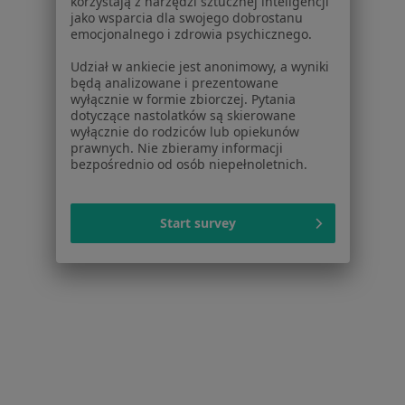
korzystają z narzędzi sztucznej inteligencji
Specjalista nie oferuje umawiania online pod tym adresem.
jako wsparcia dla swojego dobrostanu
emocjonalnego i zdrowia psychicznego.
Poproś o wizytę
Udział w ankiecie jest anonimowy, a wyniki
będą analizowane i prezentowane
wyłącznie w formie zbiorczej. Pytania
dotyczące nastolatków są skierowane
wyłącznie do rodziców lub opiekunów
prawnych. Nie zbieramy informacji
bezpośrednio od osób niepełnoletnich.
Start survey
Bezpieczne płatności
dr n. med. Aleksandra Kindracka
·
Więcej
Pediatra, Alergolog
830 opinii
Specjalista nie oferuje umawiania online pod tym adresem.