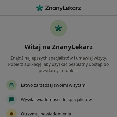
Me
Pediatra • Opole Lubelskie, lubelskie
Filtry
Mapa
Polecani pediatrzy w Opolu Lubelskiym
Witaj na ZnanyLekarz
Jak działają wyniki wyszukiwania
Znajdź najlepszych specjalistów i umawiaj wizyty.
Pobierz aplikację, aby uzyskać bezpłatny dostęp do
przydatnych funkcji:
Łatwo zarządzaj swoimi wizytami
Wysyłaj wiadomości do specjalistów
dr n. med. Ewa Markut-Miotła
·
Więcej
Pediatra, Alergolog dziecięcy, Alergolog
Otrzymuj powiadomienia