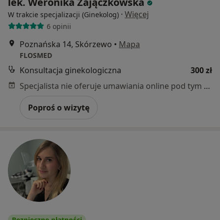
lek. Weronika Zajączkowska
·
Więcej
W trakcie specjalizacji (Ginekolog)
6 opinii
Poznańska 14, Skórzewo
•
Mapa
FLOSMED
Konsultacja ginekologiczna
300 zł
Specjalista nie oferuje umawiania online pod tym adresem.
Poproś o wizytę
Bezpieczne płatności