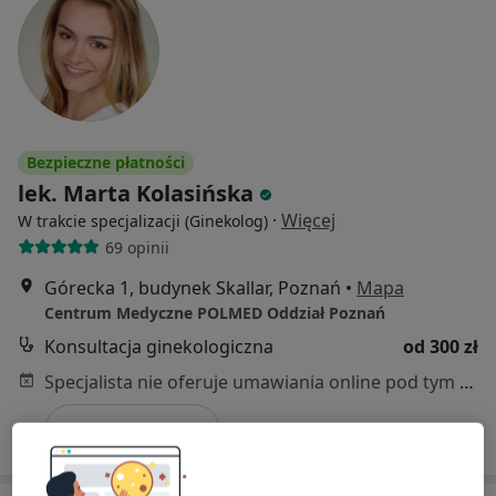
Bezpieczne płatności
lek. Marta Kolasińska
·
Więcej
W trakcie specjalizacji (Ginekolog)
69 opinii
Górecka 1, budynek Skallar, Poznań
•
Mapa
Centrum Medyczne POLMED Oddział Poznań
Konsultacja ginekologiczna
od 300 zł
Specjalista nie oferuje umawiania online pod tym adresem.
Poproś o wizytę