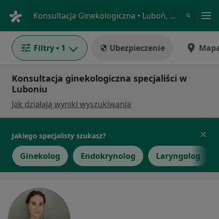
Me
Konsultacja Ginekologiczna • Luboń, wielkopolskie
Filtry
• 1
Ubezpieczenie
Map
Konsultacja ginekologiczna specjaliści w
Luboniu
Jak działają wyniki wyszukiwania
Jakiego specjalisty szukasz?
Ginekolog
Endokrynolog
Laryngolog