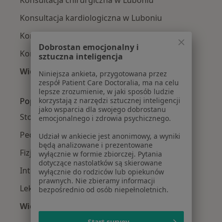
Konsultacja chirurgiczna w Luboniu
Konsultacja kardiologiczna w Luboniu
Konsultacja neurologiczna w Luboniu
Dobrostan emocjonalny i
Konsultacja ortopedyczna w Luboniu
sztuczna inteligencja
Więcej (14)
Niniejsza ankieta, przygotowana przez
Więcej w kategorii: Usługi w Luboniu
zespół Patient Care Doctoralia, ma na celu
lepsze zrozumienie, w jaki sposób ludzie
korzystają z narzędzi sztucznej inteligencji
Popularne specjalizacje
jako wsparcia dla swojego dobrostanu
Stomatolodzy w Luboniu
emocjonalnego i zdrowia psychicznego.
Pediatrzy w Luboniu
Udział w ankiecie jest anonimowy, a wyniki
będą analizowane i prezentowane
Fizjoterapeuci w Luboniu
wyłącznie w formie zbiorczej. Pytania
dotyczące nastolatków są skierowane
Interniści w Luboniu
wyłącznie do rodziców lub opiekunów
prawnych. Nie zbieramy informacji
Lekarze rodzinni w Luboniu
bezpośrednio od osób niepełnoletnich.
Więcej (15)
Więcej w kategorii: Popularne specjalizacje
Start survey