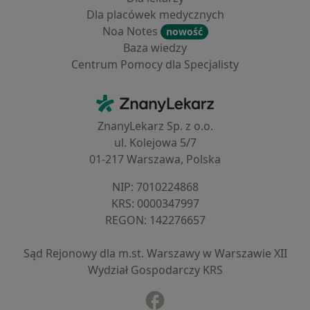
Dla placówek medycznych
Noa Notes
nowość
Baza wiedzy
Centrum Pomocy dla Specjalisty
Kontakt
ZnanyLekarz - Strona główna
ZnanyLekarz Sp. z o.o.
ul. Kolejowa 5/7
01-217 Warszawa, Polska
NIP: ⁠7010224868
KRS: ⁠0000347997
REGON: ⁠142276657
Sąd Rejonowy dla m.st. Warszawy w Warszawie XII
Wydział Gospodarczy KRS
Facebook
otwiera się w nowej karcie