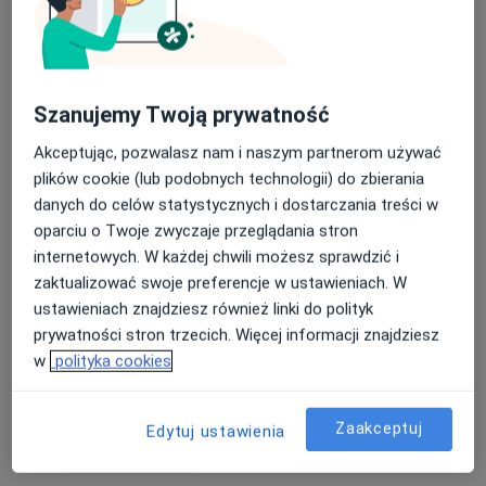
Szanujemy Twoją prywatność
Akceptując, pozwalasz nam i naszym partnerom używać
plików cookie (lub podobnych technologii) do zbierania
Bezpieczne płatności
danych do celów statystycznych i dostarczania treści w
lek. Aleksandra Prałat
oparciu o Twoje zwyczaje przeglądania stron
·
Więcej
W trakcie specjalizacji (Ginekolog)
internetowych. W każdej chwili możesz sprawdzić i
25 opinii
zaktualizować swoje preferencje w ustawieniach. W
Poznańska 14, Skórzewo
•
Mapa
ustawieniach znajdziesz również linki do polityk
FLOSMED
prywatności stron trzecich. Więcej informacji znajdziesz
w
polityka cookies
Konsultacja ginekologiczna
350 zł
Specjalista nie oferuje umawiania online pod tym adresem.
Zaakceptuj
Edytuj ustawienia
Poproś o wizytę