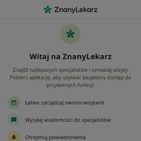
Me
Konsultacja Dietetyczna Dzieci • Gliwice, śląskie
Filtry
• 1
Ubezpieczenie
Map
Konsultacja dietetyczna dzieci specjaliści w
Witaj na ZnanyLekarz
Gliwicach
Jak działają wyniki wyszukiwania
Znajdź najlepszych specjalistów i umawiaj wizyty.
Pobierz aplikację, aby uzyskać bezpłatny dostęp do
przydatnych funkcji:
Jakiego specjalisty szukasz?
Dietetyk
Alergolog
Chirurg
Dermato
Łatwo zarządzaj swoimi wizytami
Wysyłaj wiadomości do specjalistów
Otrzymuj powiadomienia