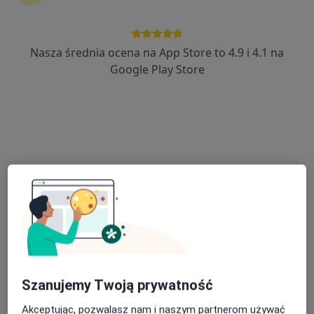
Nasza średnia ocena na App Store to 4.9 i 4.1 na
Google Play Store
Bezpieczne płatności
Anna Olszewska
·
Więcej
Dietetyk
21 opinii
Toszecka 18, Gliwice
•
Mapa
Przychodnia Toszecka
Konsultacja dietetyczna dzieci
200 zł
Specjalista nie oferuje umawiania online pod tym adresem.
Poproś o wizytę
Szanujemy Twoją prywatność
Akceptując, pozwalasz nam i naszym partnerom używać