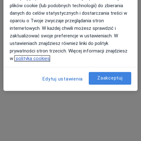
plików cookie (lub podobnych technologii) do zbierania
danych do celów statystycznych i dostarczania treści w
oparciu o Twoje zwyczaje przeglądania stron
internetowych. W każdej chwili możesz sprawdzić i
zaktualizować swoje preferencje w ustawieniach. W
mgr Karolina Barczewska
ustawieniach znajdziesz również linki do polityk
Dietetyk
prywatności stron trzecich. Więcej informacji znajdziesz
1 opinia
w
polityka cookies
Gruszczyńskiego 2/4, Gliwice
•
Mapa
Centrum Medicover - Gliwice
Zaakceptuj
Edytuj ustawienia
Konsultacja dietetyczna dzieci
285 zł
Specjalista nie oferuje umawiania online pod tym adresem.
Poproś o wizytę