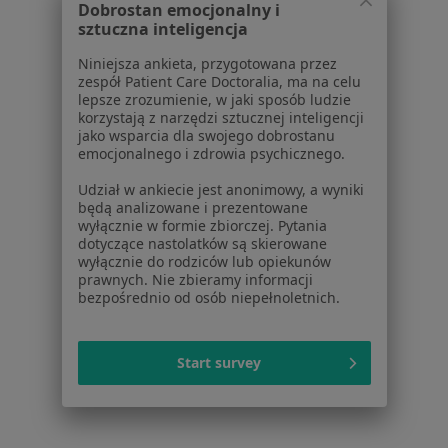
Dobrostan emocjonalny i
Usługi i zabiegi
sztuczna inteligencja
Choroby
Niniejsza ankieta, przygotowana przez
Pomoc
zespół Patient Care Doctoralia, ma na celu
Aplikacje mobilne
lepsze zrozumienie, w jaki sposób ludzie
Blog dla pacjentów
korzystają z narzędzi sztucznej inteligencji
jako wsparcia dla swojego dobrostanu
Dla profesjonalistów
emocjonalnego i zdrowia psychicznego.
Cennik
Udział w ankiecie jest anonimowy, a wyniki
będą analizowane i prezentowane
Dla lekarzy
wyłącznie w formie zbiorczej. Pytania
Dla placówek medycznych
dotyczące nastolatków są skierowane
Noa Notes
wyłącznie do rodziców lub opiekunów
nowość
prawnych. Nie zbieramy informacji
Baza wiedzy
bezpośrednio od osób niepełnoletnich.
Centrum Pomocy dla Specjalisty
Kontakt
ZnanyLekarz - Strona główna
Start survey
ZnanyLekarz Sp. z o.o.
ul. Kolejowa 5/7
01-217 Warszawa, Polska