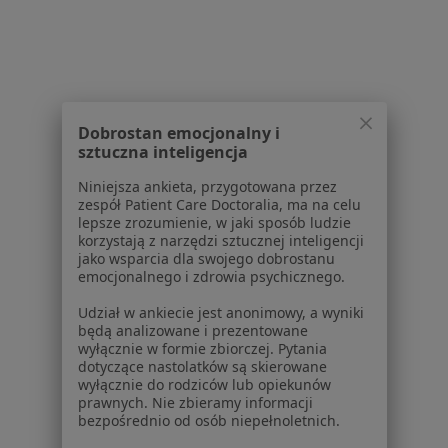
Więcej (15)
Więcej w kategorii: Usługi w Gnieznie
Popularne specjalizacje
Interniści w Gnieznie
Dobrostan emocjonalny i
sztuczna inteligencja
Stomatolodzy w Gnieznie
Niniejsza ankieta, przygotowana przez
Psycholodzy w Gnieznie
zespół Patient Care Doctoralia, ma na celu
lepsze zrozumienie, w jaki sposób ludzie
Ginekolodzy w Gnieznie
korzystają z narzędzi sztucznej inteligencji
jako wsparcia dla swojego dobrostanu
Pediatrzy w Gnieznie
emocjonalnego i zdrowia psychicznego.
Więcej (15)
Udział w ankiecie jest anonimowy, a wyniki
Więcej w kategorii: Popularne specjalizacje
będą analizowane i prezentowane
wyłącznie w formie zbiorczej. Pytania
dotyczące nastolatków są skierowane
wyłącznie do rodziców lub opiekunów
Strona Główna
Usługi I Zabiegi
prawnych. Nie zbieramy informacji
Konsultacja Chirurgiczna
Gniezno
Zmień miasto
Zmień miasto
bezpośrednio od osób niepełnoletnich.