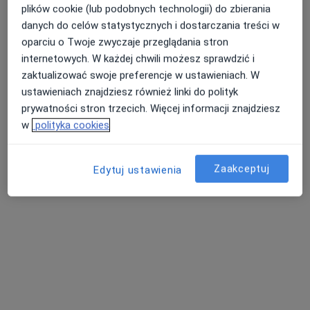
plików cookie (lub podobnych technologii) do zbierania
danych do celów statystycznych i dostarczania treści w
oparciu o Twoje zwyczaje przeglądania stron
internetowych. W każdej chwili możesz sprawdzić i
zaktualizować swoje preferencje w ustawieniach. W
ustawieniach znajdziesz również linki do polityk
Bezpieczne płatności
prywatności stron trzecich. Więcej informacji znajdziesz
Implant Medical
w
polityka cookies
·
Stomatologia, Chirurgia stomatologiczna, Ortodoncja
Więcej
92 opinie
Zaakceptuj
Edytuj ustawienia
Warszawska 28, Gniezno
•
Mapa
Konsultacja chirurgiczna
250 zł
Pokaż więcej usług
dr n. med. Piotr
lek. dent. Irena
Przybylski
Przybylska