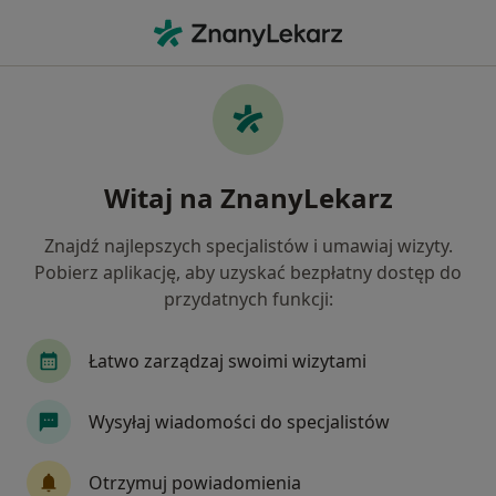
Me
Konsultacja Chirurgiczna • Gniezno, wielkopolskie
Filtry
• 1
Ubezpieczenie
Map
Konsultacja chirurgiczna specjaliści w
Witaj na ZnanyLekarz
Gnieznie
Jak działają wyniki wyszukiwania
Znajdź najlepszych specjalistów i umawiaj wizyty.
Pobierz aplikację, aby uzyskać bezpłatny dostęp do
przydatnych funkcji:
Jakiego specjalisty szukasz?
Chirurg
Stomatolog
Urolog
Chirurg 
Łatwo zarządzaj swoimi wizytami
Wysyłaj wiadomości do specjalistów
Otrzymuj powiadomienia