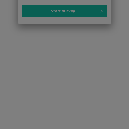
Start survey
Serwis
Regulamin
Polityka prywatności pacjentów
Polityka prywatności profesjonalistów
Polityka prywatności dla profesjonalistów, których
dane pozyskaliśmy samodzielnie
Polityka cookies
Jak działają wyniki wyszukiwania
Dostępność
O nas
Praca
Rekrutujemy!
Partnerzy
Centrum prasowe
Kontakt