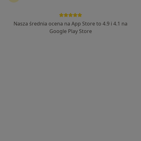
Nasza średnia ocena na App Store to 4.9 i 4.1 na
Google Play Store
Bezpieczne płatności
dr n. med. Piotr Przybylski
Stomatolog, Protetyk stomatologiczny, Chirurg
·
Więcej
stomatologiczny
23 opinie
Warszawska 28, Gniezno
•
Mapa
Implant Medical
Konsultacja chirurgiczna
250 zł
Specjalista nie oferuje umawiania online pod tym adresem.
Poproś o wizytę