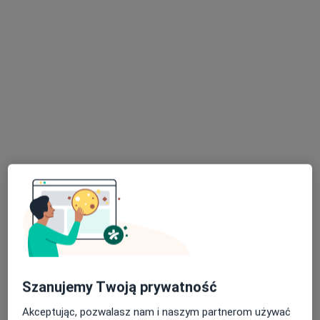
lek. Bartosz Czachowski
·
Więcej
W trakcie specjalizacji (Chirurg dziecięcy)
48 opinii
ul. Podkomorska 4, Gniezno
•
Mapa
VIVAX specjalistyczny ośrodek medyczny
Konsultacja chirurgiczna
Brak ceny
Specjalista nie oferuje umawiania online pod tym adresem.
Poproś o wizytę
Szanujemy Twoją prywatność
Akceptując, pozwalasz nam i naszym partnerom używać