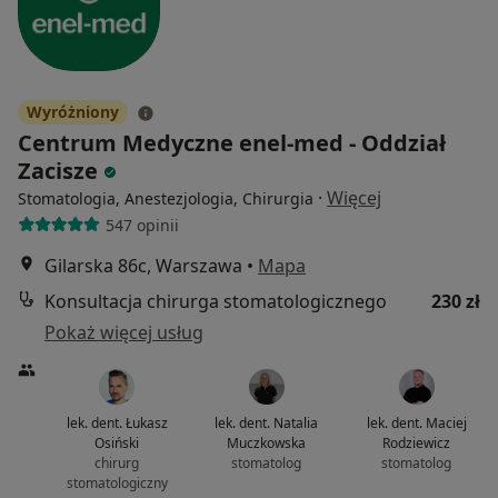
Wyróżniony
Centrum Medyczne enel-med - Oddział
Zacisze
·
Więcej
Stomatologia, Anestezjologia, Chirurgia
547 opinii
Gilarska 86c, Warszawa
•
Mapa
Konsultacja chirurga stomatologicznego
230 zł
Pokaż więcej usług
lek. dent. Łukasz
lek. dent. Natalia
lek. dent. Maciej
Osiński
Muczkowska
Rodziewicz
chirurg
stomatolog
stomatolog
stomatologiczny