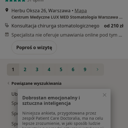
Herbu Oksza 26, Warszawa
•
Mapa
Centrum Medyczne LUX MED Stomatologia Warszawa - Herbu Oksza 26
Konsultacja chirurga stomatologicznego
od 210 zł
Specjalista nie oferuje umawiania online pod tym adresem.
Poproś o wizytę
1
2
3
4
5
6
9
Powiązane wyszukiwania
Ubezpieczyciele w Warszawie
Dobrostan emocjonalny i
Specjaliści z Medicover w Warszawie
sztuczna inteligencja
Specjaliści z LUX MED w Warszawie
Niniejsza ankieta, przygotowana przez
zespół Patient Care Doctoralia, ma na celu
Specjaliści z PZU Zdrowie w Warszawie
lepsze zrozumienie, w jaki sposób ludzie