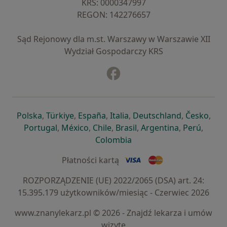
KRS: ⁠0000347997
REGON: ⁠142276657
Sąd Rejonowy dla m.st. Warszawy w Warszawie XII
Wydział Gospodarczy KRS
Facebook
otwiera się w nowej karcie
otwiera się w nowej karcie
otwiera się w nowej karcie
otwiera się w nowej karcie
otwiera się w nowej karci
otwiera się
otwi
Polska
,
Türkiye
,
España
,
Italia
,
Deutschland
,
Česko
,
otwiera się w nowej karcie
otwiera się w nowej karcie
otwiera się w nowej karcie
otwiera się w nowej kar
otwiera się 
otwier
Portugal
,
México
,
Chile
,
Brasil
,
Argentina
,
Perú
,
otwiera się w nowej karc
Colombia
Płatności kartą
ROZPORZĄDZENIE (UE) 2022/2065 (DSA) art. 24:
15.395.179 użytkowników/miesiąc - Czerwiec 2026
www.znanylekarz.pl © 2026 - Znajdź lekarza i umów
wizytę