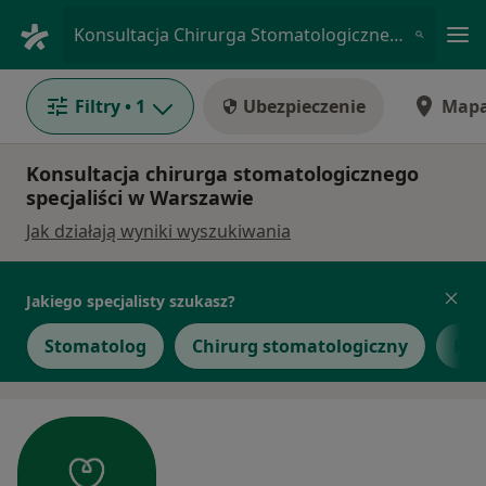
Me
Konsultacja Chirurga Stomatologicznego • Warszawa, mazowieckie
Filtry
• 1
Ubezpieczenie
Map
Konsultacja chirurga stomatologicznego
specjaliści w Warszawie
Jak działają wyniki wyszukiwania
Jakiego specjalisty szukasz?
Stomatolog
Chirurg stomatologiczny
Pro