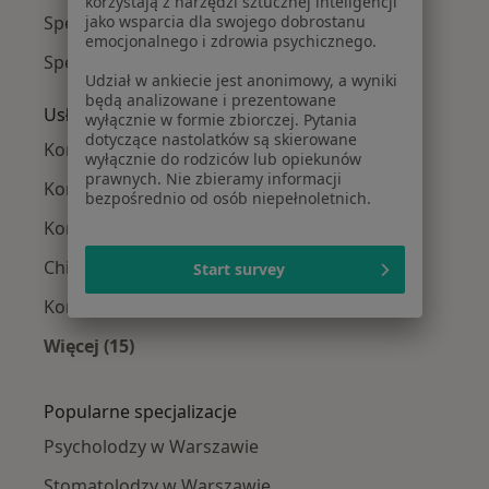
korzystają z narzędzi sztucznej inteligencji
Specjaliści z NFZ w Warszawie
jako wsparcia dla swojego dobrostanu
emocjonalnego i zdrowia psychicznego.
Specjaliści z Enel-med w Warszawie
Udział w ankiecie jest anonimowy, a wyniki
będą analizowane i prezentowane
Usługi w Warszawie
wyłącznie w formie zbiorczej. Pytania
dotyczące nastolatków są skierowane
Konsultacja stomatologiczna w Warszawie
wyłącznie do rodziców lub opiekunów
prawnych. Nie zbieramy informacji
Konsultacja implantologiczna w Warszawie
bezpośrednio od osób niepełnoletnich.
Konsultacja protetyczna w Warszawie
Chirurgia stomatologiczna w Warszawie
Start survey
Konsultacja ortodontyczna w Warszawie
Więcej (15)
Więcej w kategorii: Usługi w Warszawie
Popularne specjalizacje
Psycholodzy w Warszawie
Stomatolodzy w Warszawie