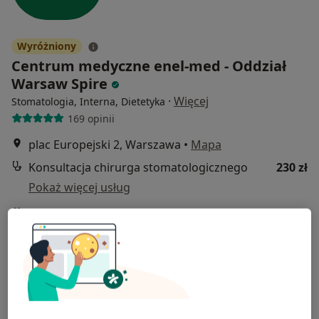
Wyróżniony
Centrum medyczne enel-med - Oddział
Warsaw Spire
·
Więcej
Stomatologia, Interna, Dietetyka
169 opinii
plac Europejski 2, Warszawa
•
Mapa
Konsultacja chirurga stomatologicznego
230 zł
Pokaż więcej usług
lek. dent. Artur
Rycharski
stomatolog
Brak dostępnych specjalistów z wolnymi terminami w tym centrum medycznym.