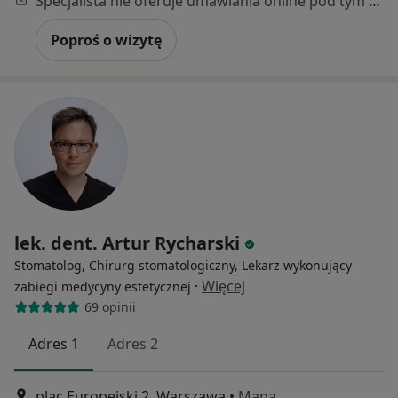
Specjalista nie oferuje umawiania online pod tym adresem.
Poproś o wizytę
lek. dent. Artur Rycharski
Stomatolog, Chirurg stomatologiczny, Lekarz wykonujący
·
Więcej
zabiegi medycyny estetycznej
69 opinii
Adres 1
Adres 2
plac Europejski 2, Warszawa
•
Mapa