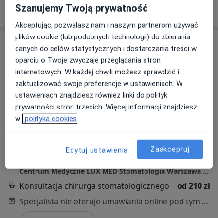
Pokaż profil
Szanujemy Twoją prywatność
Akceptując, pozwalasz nam i naszym partnerom używać
plików cookie (lub podobnych technologii) do zbierania
danych do celów statystycznych i dostarczania treści w
oparciu o Twoje zwyczaje przeglądania stron
internetowych. W każdej chwili możesz sprawdzić i
zaktualizować swoje preferencje w ustawieniach. W
ustawieniach znajdziesz również linki do polityk
prywatności stron trzecich. Więcej informacji znajdziesz
lek. dent. Yaroslav Tymkiv
w
polityka cookies
·
Więcej
Stomatolog
128 opinii
Zaakceptuj
Edytuj ustawienia
Chmielna 85/87, Warszawa
•
Mapa
Centrum Medyczne LUX MED Stomatologia Warszawa - Chmielna 85/87
Konsultacja chirurga stomatologicznego
od 210 zł
Specjalista nie oferuje umawiania online pod tym adresem.