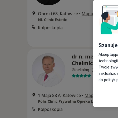
Obroki 68, Katowice
•
Mapa
NL Clinic Estetic
Kolposkopia
Szanuje
Akceptując
dr n. med. Zbign
technologii
Chełmicki
Twoje zwyc
·
Więcej
Ginekolog
zaktualizo
538 opinii
do polityk 
1 Maja 88 A, Katowice
•
Mapa
Kolposkopia