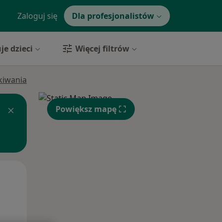
Zaloguj się
Dla profesjonalistów
je dzieci
Więcej filtrów
ukiwania
Powiększ mapę
Wt,
Śr,
Czw,
11 Sie
12 Sie
13 Sie