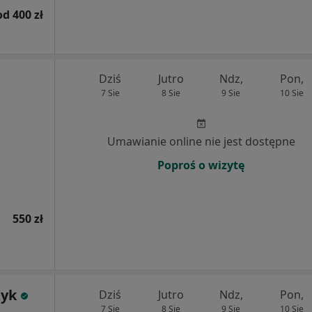
od 400 zł
Dziś
Jutro
Ndz,
Pon,
7 Sie
8 Sie
9 Sie
10 Sie
Umawianie online nie jest dostępne
Poproś o wizytę
550 zł
zyk
Dziś
Jutro
Ndz,
Pon,
7 Sie
8 Sie
9 Sie
10 Sie