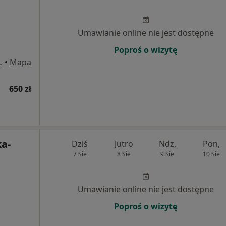
Umawianie online nie jest dostępne
Poproś o wizytę
138, Katowice
•
Mapa
650 zł
a-
Dziś
Jutro
Ndz,
Pon,
7 Sie
8 Sie
9 Sie
10 Sie
Umawianie online nie jest dostępne
Poproś o wizytę