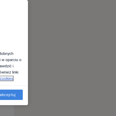
odobnych
Wt,
Śr,
Czw,
i w oparciu o
11 Sie
12 Sie
13 Sie
awdzić i
wnież linki
 cookies
akceptuj