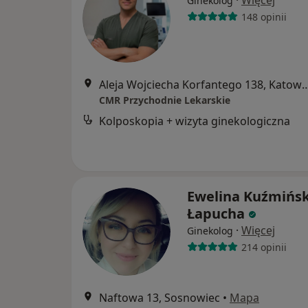
·
Więcej
Ginekolog
148 opinii
Aleja Wojciecha Korfantego 
CMR Przychodnie Lekarskie
Kolposkopia + wizyta ginekologiczna
Ewelina Kuźmińsk
Łapucha
·
Więcej
Ginekolog
214 opinii
Naftowa 13, Sosnowiec
•
Mapa