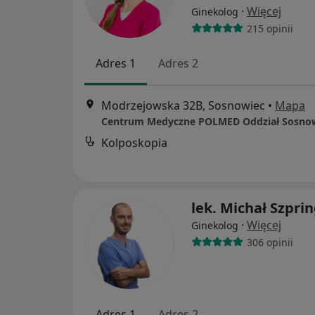
·
Więcej
Ginekolog
215 opinii
Adres 1
Adres 2
Modrzejowska 32B, Sosnowiec
•
Mapa
Centrum Medyczne POLMED Oddział Sosno
Kolposkopia
lek. Michał Szpri
·
Więcej
Ginekolog
306 opinii
Adres 1
Adres 2