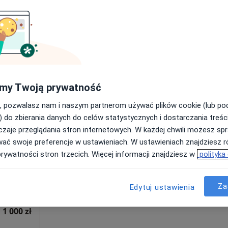
Poproś o wizytę
od 600 zł
my Twoją prywatność
, pozwalasz nam i naszym partnerom używać plików cookie (lub p
iew
Dziś
Jutro
Ndz,
Pon,
) do zbierania danych do celów statystycznych i dostarczania treśc
7 Sie
8 Sie
9 Sie
10 Sie
zaje przeglądania stron internetowych. W każdej chwili możesz spr
wać swoje preferencje w ustawieniach. W ustawieniach znajdziesz ró
Umawianie online nie jest dostępne
prywatności stron trzecich. Więcej informacji znajdziesz w
polityka
Poproś o wizytę
Za
Edytuj ustawienia
Polis Clinic Prywatna Opieka Lekarska Specjalistyczna
1 000 zł