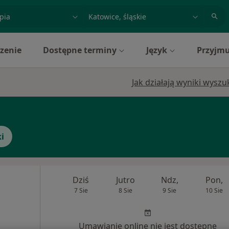
acja, badanie lub nazwisko
miasto lub dzielnica
zenie
Dostępne terminy
Język
Przyjmu
Jak działają wyniki wysz
i
Dziś
Jutro
Ndz,
Pon,
7 Sie
8 Sie
9 Sie
10 Sie
Umawianie online nie jest dostępne