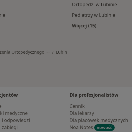
Ortopedzi w Lubinie
nie
Pediatrzy w Lubinie
Więcej (15)
e
Więcej w kategorii: 
zenia Ortopedycznego
Lubin
Zmień miasto
cjentów
Dla profesjonalistów
e
Cennik
ki medyczne
Dla lekarzy
a i odpowiedzi
Dla placówek medycznych
i zabiegi
Noa Notes
nowość