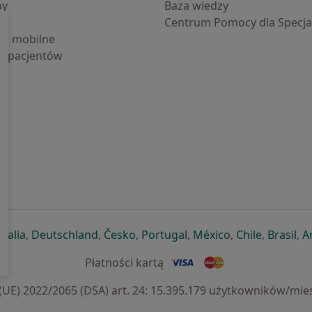
by
Baza wiedzy
Centrum Pomocy dla Specjal
cje mobilne
la pacjentów
ej karcie
ię w nowej karcie
twiera się w nowej karcie
otwiera się w nowej karcie
otwiera się w nowej karcie
otwiera się w nowej karcie
otwiera się w nowej kar
otwiera się w n
otwiera s
otw
Italia
,
Deutschland
,
Česko
,
Portugal
,
México
,
Chile
,
Brasil
,
A
Płatności kartą
) 2022/2065 (DSA) art. 24: 15.395.179 użytkowników/mies