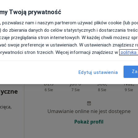
my Twoją prywatność
Umawianie online nie jest dostępne
, pozwalasz nam i naszym partnerom używać plików cookie (lub p
Poproś o wizytę
) do zbierania danych do celów statystycznych i dostarczania treśc
zaje przeglądania stron internetowych. W każdej chwili możesz spr
wać swoje preferencje w ustawieniach. W ustawieniach znajdziesz ró
350 zł
prywatności stron trzecich. Więcej informacji znajdziesz w
polityka
Za
Edytuj ustawienia
Dziś
Jutro
Sob,
Ndz,
yczne
6 Sie
7 Sie
8 Sie
9 Sie
cięca,
Umawianie online nie jest dostępne
Pokaż profil