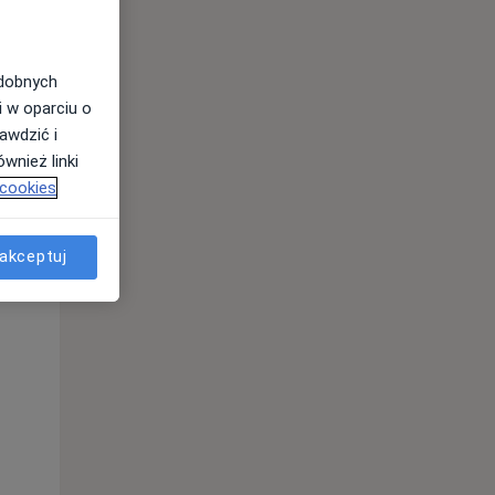
odobnych
i w oparciu o
awdzić i
wnież linki
 cookies
akceptuj
Pon,
Wt,
Śr,
10 Sie
11 Sie
12 Sie