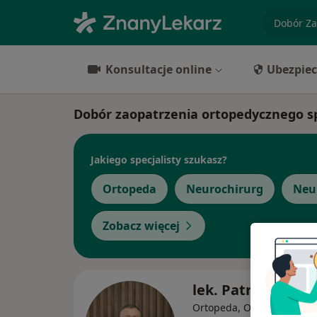
specjaliz
Konsultacje online
Ubezpiec
Dobór zaopatrzenia ortopedycznego spe
Jakiego specjalisty szukasz?
Ortopeda
Neurochirurg
Neu
Zobacz więcej
lek. Patryk Tokło
Ortopeda, Ortopeda dziec