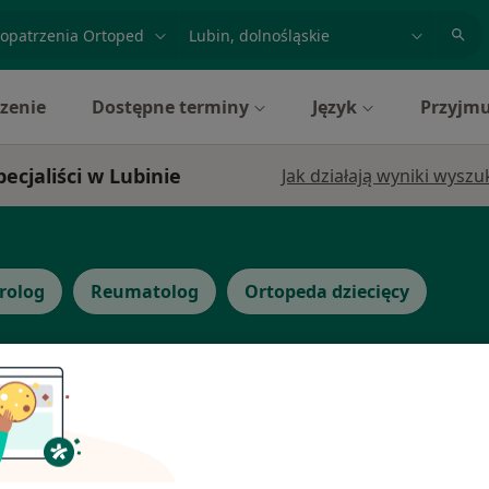
acja, badanie lub nazwisko
miasto lub dzielnica
zenie
Dostępne terminy
Język
Przyjmu
cjaliści w Lubinie
Jak działają wyniki wysz
rolog
Reumatolog
Ortopeda dziecięcy
wicz
Dziś
Jutro
Sob,
Ndz,
6 Sie
7 Sie
8 Sie
9 Sie
·
ięcy