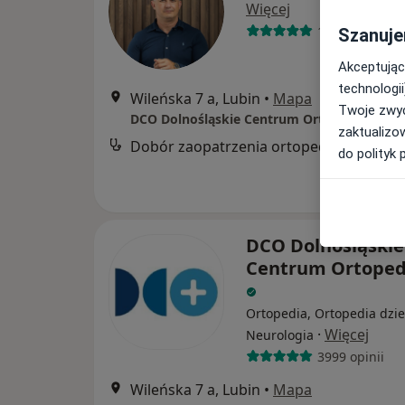
Więcej
1319 opinii
Szanuje
Akceptując
technologii
Wileńska 7 a, Lubin
•
Mapa
Twoje zwyc
DCO Dolnośląskie Centrum Ortopedyczne
zaktualizo
Dobór zaopatrzenia ortopedycznego
do polityk 
DCO Dolnośląskie
Centrum Ortoped
Ortopedia, Ortopedia dzie
·
Więcej
Neurologia
3999 opinii
Wileńska 7 a, Lubin
•
Mapa