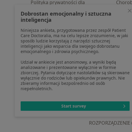
Polityka prywatności dla
Choro
profesjonalistów, których dane
Pomoc
Dobrostan emocjonalny i sztuczna
pozyskaliśmy samodzielnie
Aplika
inteligencja
Polityka cookies
Blog d
Niniejsza ankieta, przygotowana przez zespół Patient
Jak działają wyniki wyszukiwania
Care Doctoralia, ma na celu lepsze zrozumienie, w jaki
Dostępność
sposób ludzie korzystają z narzędzi sztucznej
O nas
inteligencji jako wsparcia dla swojego dobrostanu
emocjonalnego i zdrowia psychicznego.
Praca
Rekrutujemy!
Partnerzy
Udział w ankiecie jest anonimowy, a wyniki będą
Centrum prasowe
analizowane i prezentowane wyłącznie w formie
zbiorczej. Pytania dotyczące nastolatków są skierowane
Kontakt
wyłącznie do rodziców lub opiekunów prawnych. Nie
zbieramy informacji bezpośrednio od osób
niepełnoletnich.
otwiera się w now
otwiera s
o
Polska
,
Türkiye
,
España
,
Start survey
ROZPORZĄDZENIE (UE