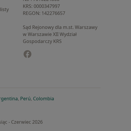
KRS: ⁠0000347997
isty
REGON: ⁠142276657
Sąd Rejonowy dla m.st. Warszawy
w Warszawie XII Wydział
Gospodarczy KRS
Facebook
otwiera się w nowej karcie
cie
owej karcie
ię w nowej karcie
iera się w nowej karcie
otwiera się w nowej karcie
otwiera się w nowej karcie
otwiera się w nowej karcie
rgentina
,
Perú
,
Colombia
iąc - Czerwiec 2026