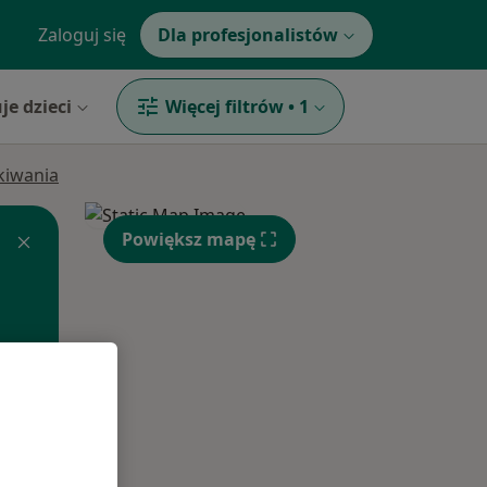
Zaloguj się
Dla profesjonalistów
je dzieci
Więcej filtrów
•
1
ukiwania
Powiększ mapę
Pon,
Wt,
Śr,
10 Sie
11 Sie
12 Sie