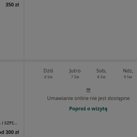
350 zł
Dziś
Jutro
Sob,
Ndz,
6 Sie
7 Sie
8 Sie
9 Sie
Umawianie online nie jest dostępne
Poproś o wizytę
SPECJALISTYCZNA PRZYCHODNIA LEKARSKA i SZPITAL CDT MEDICUS
od 300 zł