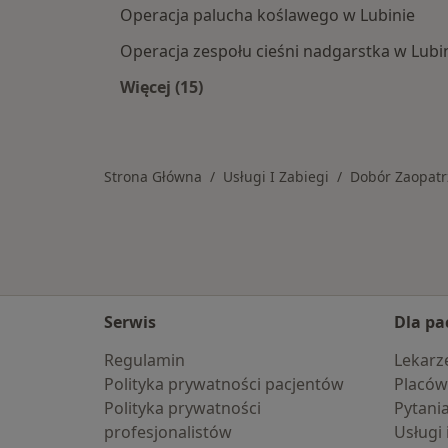
Operacja palucha koślawego w Lubinie
Operacja zespołu cieśni nadgarstka w Lubi
Więcej (15)
Więcej w kategorii: Usługi w Lubini
Strona Główna
Usługi I Zabiegi
Dobór Zaopatr
Serwis
Dla pa
Regulamin
Lekarz
Polityka prywatności pacjentów
Placów
Polityka prywatności
Pytani
profesjonalistów
Usługi 