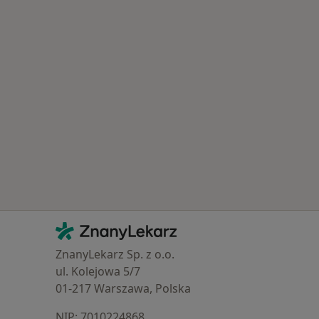
Popularne specjalizacje
Kontakt
ZnanyLekarz - Strona główna
ZnanyLekarz Sp. z o.o.
ul. Kolejowa 5/7
01-217 Warszawa, Polska
NIP: ⁠7010224868