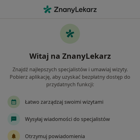
Me
Kwalifikacja Do Operacji • Lubin, dolnośląskie
Filtry
• 1
Ubezpieczenie
Map
Kwalifikacja do operacji specjaliści w Lubinie
Witaj na ZnanyLekarz
Jak działają wyniki wyszukiwania
Znajdź najlepszych specjalistów i umawiaj wizyty.
Pobierz aplikację, aby uzyskać bezpłatny dostęp do
Jakiego specjalisty szukasz?
przydatnych funkcji:
Ortopeda
Laryngolog
Neurochirurg
Łatwo zarządzaj swoimi wizytami
Wysyłaj wiadomości do specjalistów
Otrzymuj powiadomienia