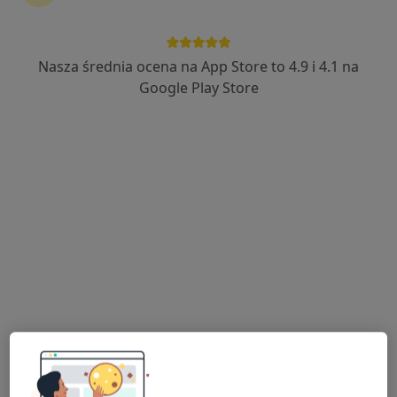
Nasza średnia ocena na App Store to 4.9 i 4.1 na
lek. Maciej Bugajenko
Google Play Store
·
Więcej
Ortopeda
263 opinie
Wileńska 7 a, Lubin
•
Mapa
DCO Dolnośląskie Centrum Ortopedyczne
Kwalifikacja do operacji
300 zł
Specjalista nie oferuje umawiania online pod tym adresem.
Poproś o wizytę