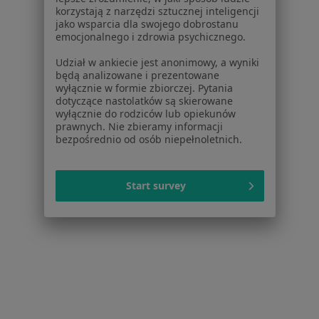
Placówki medyczne
korzystają z narzędzi sztucznej inteligencji
Pytania i odpowiedzi
jako wsparcia dla swojego dobrostanu
emocjonalnego i zdrowia psychicznego.
Usługi i zabiegi
Choroby
Udział w ankiecie jest anonimowy, a wyniki
Pomoc
będą analizowane i prezentowane
wyłącznie w formie zbiorczej. Pytania
Aplikacje mobilne
dotyczące nastolatków są skierowane
Blog dla pacjentów
wyłącznie do rodziców lub opiekunów
prawnych. Nie zbieramy informacji
Dla profesjonalistów
bezpośrednio od osób niepełnoletnich.
Cennik
Dla lekarzy
Start survey
Dla placówek medycznych
Noa Notes
nowość
Baza wiedzy
Centrum Pomocy dla Specjalisty
Kontakt
ZnanyLekarz - Strona główna
ZnanyLekarz Sp. z o.o.