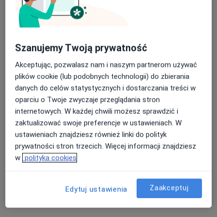
DCO Dolnośląskie Centrum Ortopedyczne
Szanujemy Twoją prywatność
·
Więcej
Ortopedia, Ortopedia dziecięca, Neurologia
Akceptując, pozwalasz nam i naszym partnerom używać
3999 opinii
plików cookie (lub podobnych technologii) do zbierania
danych do celów statystycznych i dostarczania treści w
Wileńska 7 a, Lubin
•
Mapa
oparciu o Twoje zwyczaje przeglądania stron
Kwalifikacja do operacji
300 zł
internetowych. W każdej chwili możesz sprawdzić i
Pokaż więcej usług
zaktualizować swoje preferencje w ustawieniach. W
ustawieniach znajdziesz również linki do polityk
prywatności stron trzecich. Więcej informacji znajdziesz
w
polityka cookies
lek. Maciej
Bugajenko
ortopeda
Zaakceptuj
Edytuj ustawienia
Brak dostępnych specjalistów z wolnymi terminami w tym centrum medycznym.
Pokaż profil