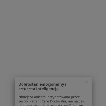
Serwis
Regulamin
Polityka prywatności pacjentów
Polityka prywatności profesjonalistów
Polityka prywatności dla profesjonalistów, których
dane pozyskaliśmy samodzielnie
Polityka cookies
Jak działają wyniki wyszukiwania
Dostępność
O nas
Praca
Rekrutujemy!
Partnerzy
Centrum prasowe
Kontakt
Dobrostan emocjonalny i
sztuczna inteligencja
Dla pacjentów
Niniejsza ankieta, przygotowana przez
zespół Patient Care Doctoralia, ma na celu
Lekarze
lepsze zrozumienie, w jaki sposób ludzie