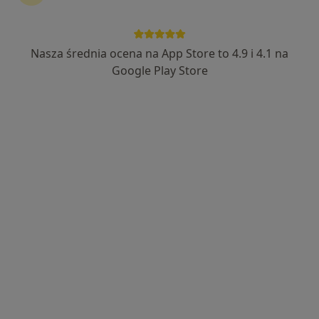
Bezpieczne płatności
lek. Natalia Gwiazda
Nasza średnia ocena na App Store to 4.9 i 4.1 na
W trakcie specjalizacji (Lekarz rodzinny), Lekarz wykonujący
Google Play Store
·
Więcej
zabiegi medycyny estetycznej
45 opinii
Odrodzenia 30 B, Lubin
•
Mapa
lekarz Natalia Gwiazda Medycyna Estetyczna
Konsultacja lekarza rodzinnego
200 zł
Specjalista nie oferuje umawiania online pod tym adresem.
Poproś o wizytę