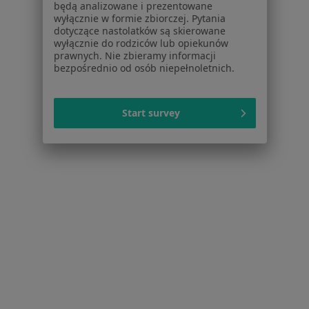
będą analizowane i prezentowane
wyłącznie w formie zbiorczej. Pytania
Ból barku Lubin
dotyczące nastolatków są skierowane
wyłącznie do rodziców lub opiekunów
Ból biodra Lubin
prawnych. Nie zbieramy informacji
bezpośrednio od osób niepełnoletnich.
Więcej (15)
Więcej w kategorii: Najczęstsze schorzenia
Start survey
Strona Główna
Lekarz Rodzinny
Lubin
Zmień miasto
Serwis
Regulamin
Polityka prywatności pacjentów
Polityka prywatności profesjonalistów
Polityka prywatności dla profesjonalistów, których