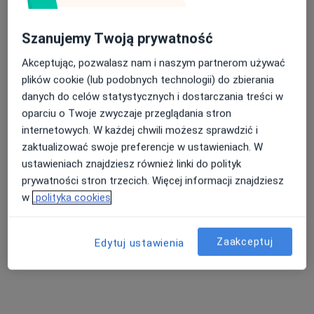
Szanujemy Twoją prywatność
Akceptując, pozwalasz nam i naszym partnerom używać
plików cookie (lub podobnych technologii) do zbierania
danych do celów statystycznych i dostarczania treści w
oparciu o Twoje zwyczaje przeglądania stron
internetowych. W każdej chwili możesz sprawdzić i
zaktualizować swoje preferencje w ustawieniach. W
lek. Piotr Znamirowski
ustawieniach znajdziesz również linki do polityk
·
Psychoterapeuta certyfikowany, Internista, Psychiatra
prywatności stron trzecich. Więcej informacji znajdziesz
Więcej
w
polityka cookies
680 opinii
Adres
Online
Zaakceptuj
Edytuj ustawienia
Miedziana 11/1, Lubin
•
Mapa
Gabinet psychoterapii