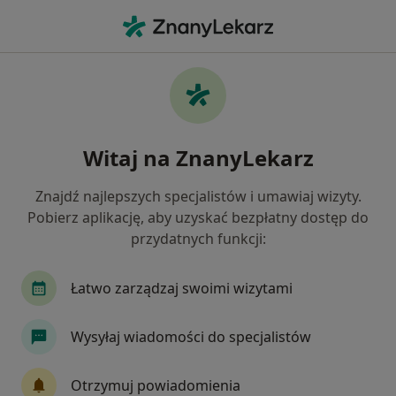
Me
Lekarz Rodzinny • Lubin, dolnośląskie
Filtry
Ubezpieczenie
Mapa
Polecani lekarze rodzinni w Lubinie
Witaj na ZnanyLekarz
Jak działają wyniki wyszukiwania
Znajdź najlepszych specjalistów i umawiaj wizyty.
Pobierz aplikację, aby uzyskać bezpłatny dostęp do
Wybierz swoje ubezpieczenie
przydatnych funkcji:
Łatwo zarządzaj swoimi wizytami
Wysyłaj wiadomości do specjalistów
Otrzymuj powiadomienia