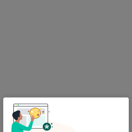
Bezpieczne płatności
Skupienie na pacjencie
lek. Wioletta Rewak
·
Więcej
Gastrolog, Internista
259 opinii
Adres
Online
Jana Pawła II 86A / II, Lubin
•
Mapa
Specjalistyczny Gabinet Lekarski
USG jamy brzusznej
250 zł
Specjalista nie oferuje umawiania online pod tym adresem.
Poproś o wizytę