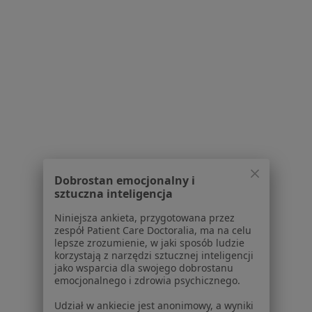
Powiązane
|
Oferty pracy - Lekarz
wyszukiwania
rodzinny
W pobliżu Lubina
Lekarze rodzinni w Legnicy
Lekarze rodzinni w Głogowie
Lekarze rodzinni w Bolesławcu
Lekarze rodzinni w Jaworze
Lekarze rodzinni w Wołowie
Dobrostan emocjonalny i
sztuczna inteligencja
Więcej (14)
Więcej w kategorii: W pobliżu Lubina
Niniejsza ankieta, przygotowana przez
zespół Patient Care Doctoralia, ma na celu
Najczęstsze schorzenia
lepsze zrozumienie, w jaki sposób ludzie
korzystają z narzędzi sztucznej inteligencji
Choroby zwyrodnieniowe Lubin
jako wsparcia dla swojego dobrostanu
emocjonalnego i zdrowia psychicznego.
łokieć tenisisty Lubin
Udział w ankiecie jest anonimowy, a wyniki
Zwyrodnienie stawów Lubin