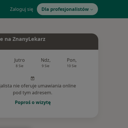
Zaloguj się
Dla profesjonalistów
e na ZnanyLekarz
Jutro
Ndz,
Pon,
Wt,
Śr,
8 Sie
9 Sie
10 Sie
11 Sie
12 Si
jalista nie oferuje umawiania online
pod tym adresem.
Poproś o wizytę