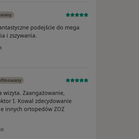
owany
antastyczne podejście do mega
ia i zszywania.
kownika Magdalena
ie
yfikowany
 wizyta. Zaangażowanie,
ktor I. Kowal zdecydowanie
tle innych ortopedów ZOZ
kownika Ireneusz JOPEK
cie