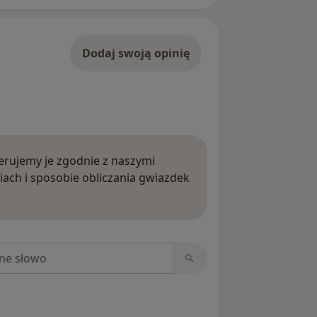
Dodaj swoją opinię
rujemy je zgodnie z naszymi
iach i sposobie obliczania gwiazdek
ięcej o opiniach
niach