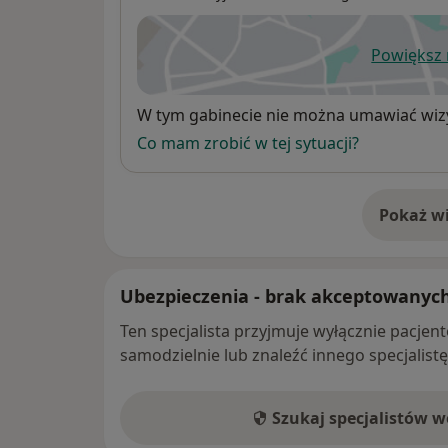
Powiększ
ot
Dostępność
W tym gabinecie nie można umawiać wizy
Co mam zrobić w tej sytuacji?
Pokaż wi
o 
Ubezpieczenia - brak akceptowanyc
Ten specjalista przyjmuje wyłącznie pacje
samodzielnie lub znaleźć innego specjalist
Szukaj specjalistów 