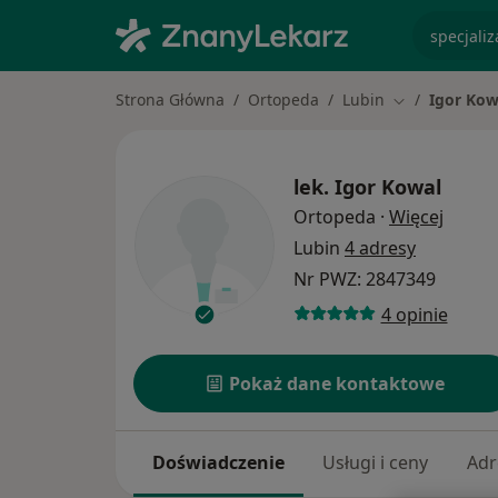
specjaliz
Strona Główna
Ortopeda
Lubin
Igor Kow
Zmień miasto
lek.
Igor Kowal
O spec
Ortopeda
·
Więcej
Lubin
4 adresy
Nr PWZ: 2847349
4 opinie
Pokaż dane kontaktowe
Doświadczenie
Usługi i ceny
Adr