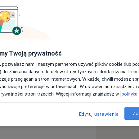
niwersytetu Medycznego we
z zakresu ortopedii i traumatologii
ejętności zdobywam i poszerzam na
 Wojewódzkiego Szpitala
my Twoją prywatność
wu biodrowego i kolanowego,
, pozwalasz nam i naszym partnerom używać plików cookie (lub p
cje więzadeł, operacje korekcyjne)
) do zbierania danych do celów statystycznych i dostarczania treśc
owo-ortopedycznych (zabiegi z
zaje przeglądania stron internetowych. W każdej chwili możesz spr
u
datkowo, wiedzę poszerzam i
wać swoje preferencje w ustawieniach. W ustawieniach znajdziesz ró
niach organizowanych przez ośrodki o
prywatności stron trzecich. Więcej informacji znajdziesz w
polityka
ie kraju, jak również za granicą.
 stawów
Zwichnięcia
ia kursu badania USG stawów
s
du ruchu wraz elementami
Za
Edytuj ustawienia
e kursy szczegółowe.