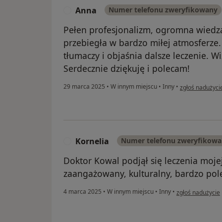
Anna
Numer telefonu zweryfikowany
A
Pełen profesjonalizm, ogromna wiedz
przebiegła w bardzo miłej atmosferze
tłumaczy i objaśnia dalsze leczenie. W
Serdecznie dziękuję i polecam!
w opinii użytk
29 marca 2025
•
W innym miejscu
•
Inny
•
zgłoś nadużyci
Kornelia
Numer telefonu zweryfikow
K
Doktor Kowal podjął się leczenia moje
zaangażowany, kulturalny, bardzo pol
w opinii użytkow
4 marca 2025
•
W innym miejscu
•
Inny
•
zgłoś nadużycie