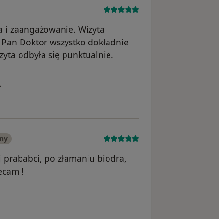
a i zaangażowanie. Wizyta
. Pan Doktor wszystko dokładnie
izyta odbyła się punktualnie.
ownika Anna
e
any
j prababci, po złamaniu biodra,
ecam !
nika Kornelia