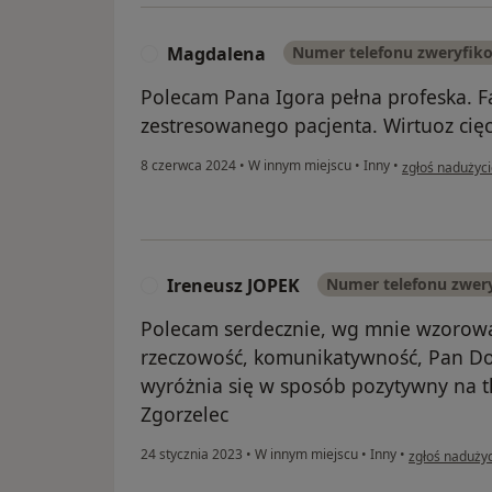
Magdalena
Numer telefonu zweryfik
M
Polecam Pana Igora pełna profeska. F
zestresowanego pacjenta. Wirtuoz cięc
w opinii użyt
8 czerwca 2024
•
W innym miejscu
•
Inny
•
zgłoś nadużyc
Ireneusz JOPEK
Numer telefonu zwer
I
Polecam serdecznie, wg mnie wzorowa
rzeczowość, komunikatywność, Pan Do
wyróżnia się w sposób pozytywny na 
Zgorzelec
w opinii użyt
24 stycznia 2023
•
W innym miejscu
•
Inny
•
zgłoś naduży