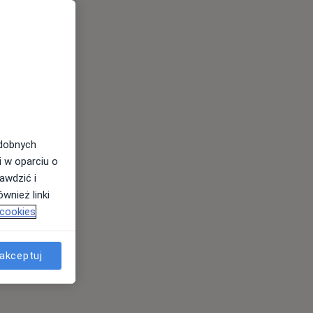
odobnych
i w oparciu o
awdzić i
wnież linki
 cookies
akceptuj