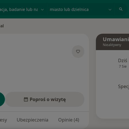
acja, badanie lub nazwisko
miasto lub dzielnica
al
Umawiani
Nieaktywny
jalizacjach
Dziś
7 Sie
Spec
Poproś o wizytę
esy
Ubezpieczenia
Opinie (4)