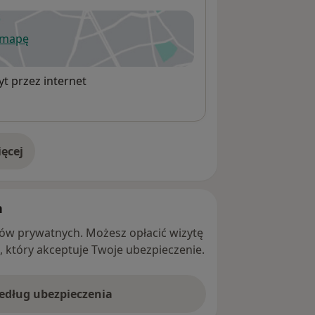
 mapę
wiera się w nowej karcie
t przez internet
ęcej
adresie
h
ntów prywatnych. Możesz opłacić wizytę
ę, który akceptuje Twoje ubezpieczenie.
według ubezpieczenia