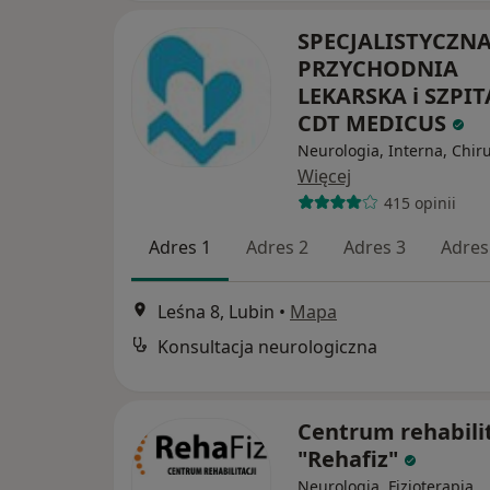
SPECJALISTYCZN
PRZYCHODNIA
LEKARSKA i SZPIT
CDT MEDICUS
Neurologia, Interna, Chir
Więcej
415 opinii
Adres 1
Adres 2
Adres 3
Adres
Leśna 8, Lubin
•
Mapa
Konsultacja neurologiczna
Centrum rehabilit
"Rehafiz"
Neurologia, Fizjoterapia