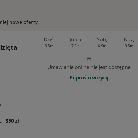
iej nowe oferty.
Dziś
Jutro
Sob,
Ndz,
dzięta
6 Sie
7 Sie
8 Sie
9 Sie
Umawianie online nie jest dostępne
Poproś o wizytę
a
ologiczna (pierwsza wizyta)
350 zł