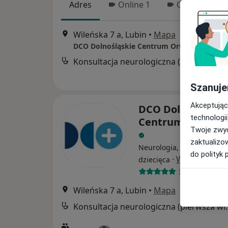
Adres
Online 1
Online 2
Wileńska 7 a, Lubin
•
Mapa
DCO Dolnośląskie Centrum Ortopedyczne
Konsultacja neur
Szanuje
Akceptując
DCO Dolnośląskie
technologii
Centrum Ortoped
Twoje zwyc
zaktualizo
Neurologia, Ortopedia, O
do polityk 
·
Więcej
dziecięca
3999 opinii
Wileńska 7 a, Lubin
•
Mapa
Konsultacja neur