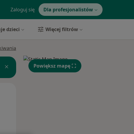
Zaloguj się
Dla profesjonalistów
je dzieci
Więcej filtrów
ukiwania
Powiększ mapę
Pon,
Wt,
Śr,
10 Sie
11 Sie
12 Sie