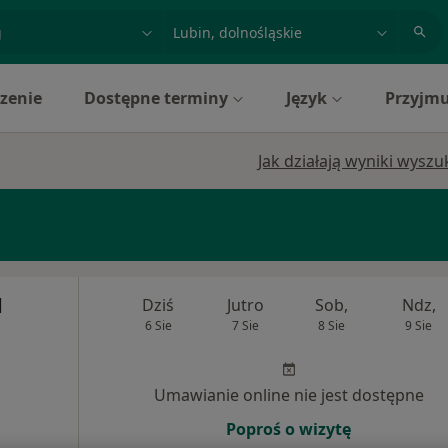
acja, badanie lub nazwisko
miasto lub dzielnica
zenie
Dostępne terminy
Język
Przyjmu
Jak działają wyniki wysz
d
Dziś
Jutro
Sob,
Ndz,
6 Sie
7 Sie
8 Sie
9 Sie
Umawianie online nie jest dostępne
Poproś o wizytę