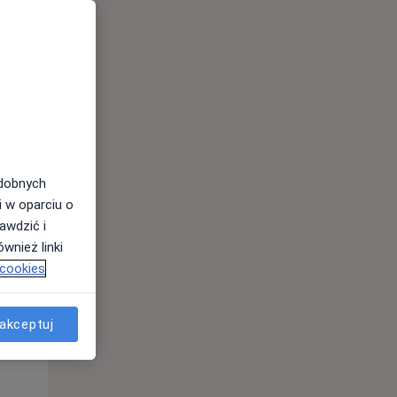
odobnych
Pon,
Wt,
Śr,
i w oparciu o
10 Sie
11 Sie
12 Sie
awdzić i
wnież linki
 cookies
akceptuj