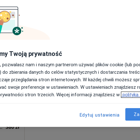
ologiczna (pierwsza wizyta)
380 zł
my Twoją prywatność
, pozwalasz nam i naszym partnerom używać plików cookie (lub p
Dziś
Jutro
Sob,
Ndz,
) do zbierania danych do celów statystycznych i dostarczania treśc
yczne
6 Sie
7 Sie
8 Sie
9 Sie
zaje przeglądania stron internetowych. W każdej chwili możesz spr
wać swoje preferencje w ustawieniach. W ustawieniach znajdziesz ró
rtopedia
Umawianie online nie jest dostępne
prywatności stron trzecich. Więcej informacji znajdziesz w
polityka
Pokaż profil
Za
Edytuj ustawienia
ologiczna (pierwsza wizyta)
380 zł