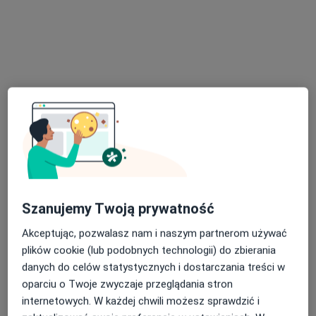
Specjalista nie oferuje umawiania online pod tym adresem.
Poproś o wizytę
Szanujemy Twoją prywatność
Bezpieczne płatności
dr hab. Małgorzata Zawiła
Akceptując, pozwalasz nam i naszym partnerom używać
·
Więcej
Psychoterapeuta
plików cookie (lub podobnych technologii) do zbierania
5 opinii
danych do celów statystycznych i dostarczania treści w
oparciu o Twoje zwyczaje przeglądania stron
Adres
Online
internetowych. W każdej chwili możesz sprawdzić i