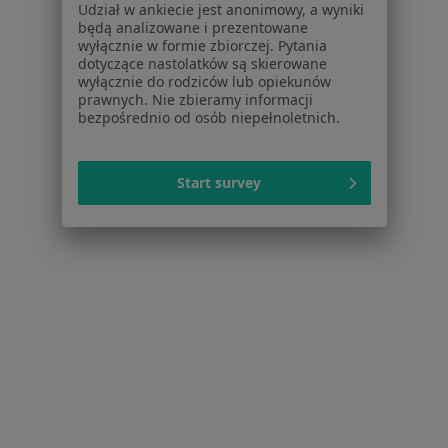
Udział w ankiecie jest anonimowy, a wyniki
będą analizowane i prezentowane
Psychoterapia dorosłych w Krakowie
wyłącznie w formie zbiorczej. Pytania
dotyczące nastolatków są skierowane
Więcej (15)
wyłącznie do rodziców lub opiekunów
Więcej w kategorii: Usługi w Krakowie
prawnych. Nie zbieramy informacji
bezpośrednio od osób niepełnoletnich.
Popularne specjalizacje
Psycholodzy w Krakowie
Start survey
Stomatolodzy w Krakowie
Interniści w Krakowie
Psychoterapeuci w Krakowie
Fizjoterapeuci w Krakowie
Więcej (15)
Więcej w kategorii: Popularne specjalizacje
Strona Główna
Usługi I Zabiegi