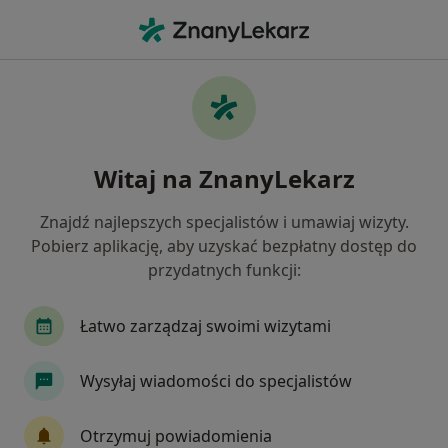
Me
Diagnoza Psychoterapeutyczna • Kraków, małopolskie
Filtry
• 1
Mapa
Diagnoza psychoterapeutyczna specjaliści w
Witaj na ZnanyLekarz
Krakowie
Jak działają wyniki wyszukiwania
Znajdź najlepszych specjalistów i umawiaj wizyty.
Pobierz aplikację, aby uzyskać bezpłatny dostęp do
przydatnych funkcji:
Jakiego specjalisty szukasz?
Psychoterapeuta
Psycholog
Psycholog dz
Łatwo zarządzaj swoimi wizytami
Wysyłaj wiadomości do specjalistów
Otrzymuj powiadomienia