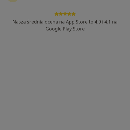
Nasza średnia ocena na App Store to 4.9 i 4.1 na
Google Play Store
Bezpieczne płatności
mgr Marzena Mszyca
·
Więcej
Psychoterapeuta
40 opinii
Adres 1
Adres 2
Rzeźnicza 2/12, Kraków
•
Mapa
Krakowskie Gabinety Psychoterapii
Diagnoza psychoterapeutyczna
220 zł
Specjalista nie oferuje umawiania online pod tym adresem.
Poproś o wizytę