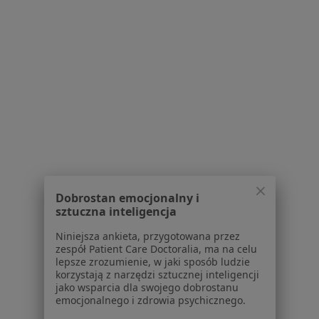
mgr Marzena
Mszyca
psychoterapeuta
Brak dostępnych specjalistów z wolnymi terminami w tym centrum medycznym.
Pokaż profil
1
2
Powiązane wyszukiwania
Dobrostan emocjonalny i
sztuczna inteligencja
Usługi w Krakowie
Niniejsza ankieta, przygotowana przez
Konsultacja psychologiczna w Krakowie
zespół Patient Care Doctoralia, ma na celu
lepsze zrozumienie, w jaki sposób ludzie
Konsultacja psychoterapeutyczna w Krakowie
korzystają z narzędzi sztucznej inteligencji
jako wsparcia dla swojego dobrostanu
Psychoterapia indywidualna w Krakowie
emocjonalnego i zdrowia psychicznego.
Psychoterapia w Krakowie