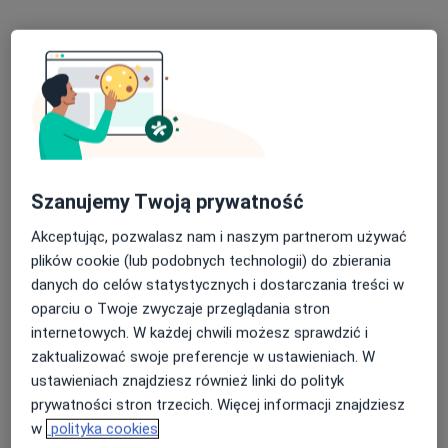
Specjalista nie oferuje umawiania online pod tym adresem.
Poproś o wizytę
Szanujemy Twoją prywatność
Akceptując, pozwalasz nam i naszym partnerom używać
plików cookie (lub podobnych technologii) do zbierania
danych do celów statystycznych i dostarczania treści w
dr Jagoda Stroynowska
oparciu o Twoje zwyczaje przeglądania stron
·
Więcej
Dermatolog, Dermatolog dziecięcy
internetowych. W każdej chwili możesz sprawdzić i
467 opinii
zaktualizować swoje preferencje w ustawieniach. W
ustawieniach znajdziesz również linki do polityk
Wolska 81 lok. U3, Warszawa
•
Mapa
prywatności stron trzecich. Więcej informacji znajdziesz
DAGDERM | DERMATOLOGIA | MEDYCYNA ESTETYCZNA
w
polityka cookies
Chirurgiczne wycięcie znamienia z badaniem histopatologicznym
od 649 zł