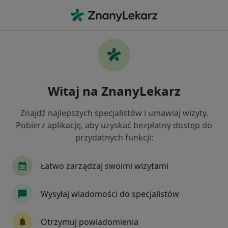
Me
Chirurgiczne Wycięcie Znamienia Z Badaniem Histopatologicznym • Warszawa, mazowieckie
Filtry
• 1
Ubezpieczenie
Map
Chirurgiczne wycięcie znamienia z
Witaj na ZnanyLekarz
badaniem histopatologicznym specjaliści w
Warszawie
Znajdź najlepszych specjalistów i umawiaj wizyty.
Jak działają wyniki wyszukiwania
Pobierz aplikację, aby uzyskać bezpłatny dostęp do
przydatnych funkcji:
Jakiego specjalisty szukasz?
Łatwo zarządzaj swoimi wizytami
Dermatolog
Wysyłaj wiadomości do specjalistów
Lekarz wykonujący zabiegi medycyny estetycznej
Otrzymuj powiadomienia
Wenerolog
Dermatolog dziecięcy