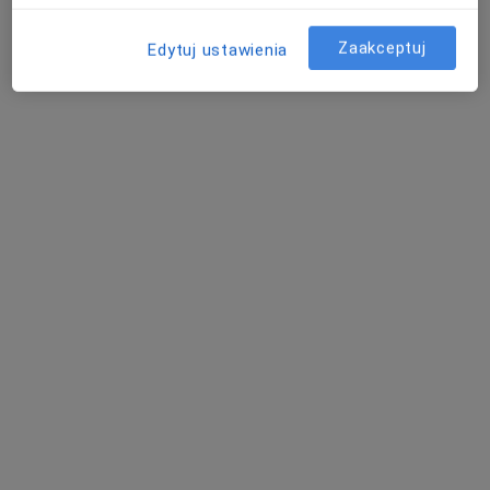
Specjalista nie oferuje umawiania online pod tym adresem.
Zaakceptuj
Edytuj ustawienia
Poproś o wizytę
dr Oksana Yosypchuk
·
Więcej
Lekarz wykonujący zabiegi medycyny estetycznej
180 opinii
Adres 1
Adres 2
Tomcia Palucha 37 lok. U2, Warszawa
•
Mapa