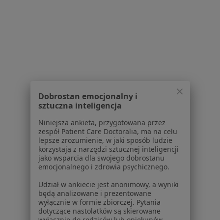
Specjaliści z Enel-med w Warszawie
Usługi w Warszawie
Konsultacja dermatologiczna w Warszawie
Konsultacja dermatologiczna dzieci w Warszawie
Konsultacja z zakresu medycyny estetycznej w
Warszawie
Dobrostan emocjonalny i
sztuczna inteligencja
Konsultacja wenerologiczna w Warszawie
Niniejsza ankieta, przygotowana przez
Konsultacja internistyczna w Warszawie
zespół Patient Care Doctoralia, ma na celu
lepsze zrozumienie, w jaki sposób ludzie
Więcej (15)
korzystają z narzędzi sztucznej inteligencji
jako wsparcia dla swojego dobrostanu
Więcej w kategorii: Usługi w Warszawie
emocjonalnego i zdrowia psychicznego.
Popularne specjalizacje
Udział w ankiecie jest anonimowy, a wyniki
Psycholodzy w Warszawie
będą analizowane i prezentowane
wyłącznie w formie zbiorczej. Pytania
Stomatolodzy w Warszawie
dotyczące nastolatków są skierowane
wyłącznie do rodziców lub opiekunów