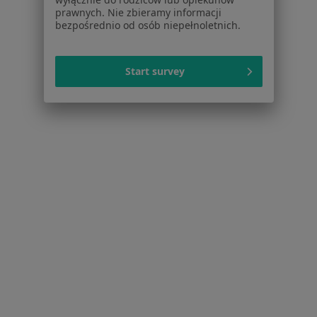
Interniści w Warszawie
prawnych. Nie zbieramy informacji
bezpośrednio od osób niepełnoletnich.
Psychoterapeuci w Warszawie
Ginekolodzy w Warszawie
Start survey
Więcej (15)
Więcej w kategorii: Popularne specjalizacje
Strona Główna
Usługi I Zabiegi
Chirurgiczne Wycięcie Znamienia Z Badaniem
Histopatologicznym
Zmień miasto
Warszawa
Zmień miasto
Serwis