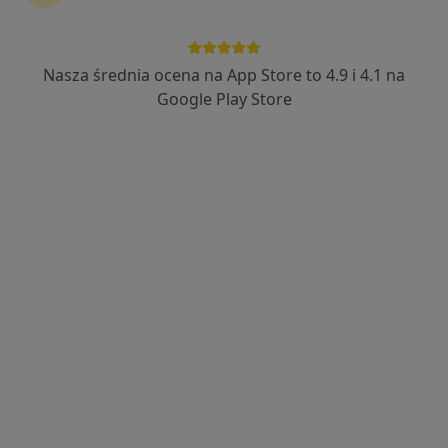
Chirurg
Zobacz więcej
Nasza średnia ocena na App Store to 4.9 i 4.1 na
Google Play Store
dr Katarzyna Pisarz
·
Więcej
Dermatolog, Dermatolog dziecięcy, Wenerolog
256 opinii
Wolska 81 lok. U3, Warszawa
•
Mapa
DAGDERM | DERMATOLOGIA | MEDYCYNA ESTETYCZNA
Chirurgiczne wycięcie znamienia z badaniem histopatologicznym
od 649 zł