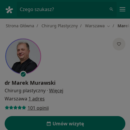
Me
Czego szukasz?
Strona Główna
Chirurg Plastyczny
Warszawa
Marek
Zmień mias
dr
Marek Murawski
O specjalizacjach
Chirurg plastyczny
·
Więcej
Warszawa
1 adres
101 opinii
Umów wizytę