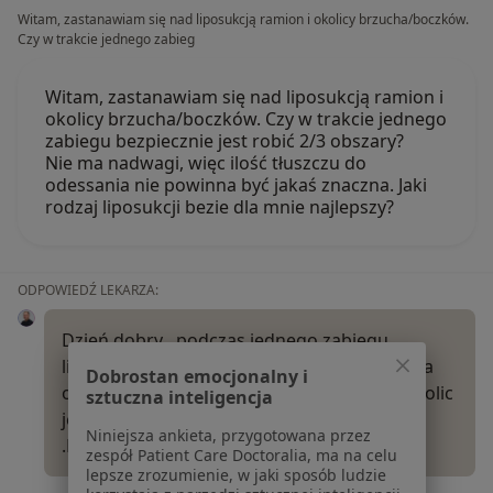
Witam, zastanawiam się nad liposukcją ramion i okolicy brzucha/boczków.
Czy w trakcie jednego zabieg
Witam, zastanawiam się nad liposukcją ramion i
okolicy brzucha/boczków. Czy w trakcie jednego
zabiegu bezpiecznie jest robić 2/3 obszary?
Nie ma nadwagi, więc ilość tłuszczu do
odessania nie powinna być jakaś znaczna. Jaki
rodzaj liposukcji bezie dla mnie najlepszy?
ODPOWIEDŹ LEKARZA:
Dzień dobry , podczas jednego zabiegu
liposukcji można maksymalnie wykonać dwa
Dobrostan emocjonalny i
obszary . Zdarza się czasami odsysanie 3 okolic
sztuczna inteligencja
jeśli okolice zabiegowe nie są zbyt duże .
Niniejsza ankieta, przygotowana przez
.Maksymalna ilość tłuszczu…
Więcej
zespół Patient Care Doctoralia, ma na celu
lepsze zrozumienie, w jaki sposób ludzie