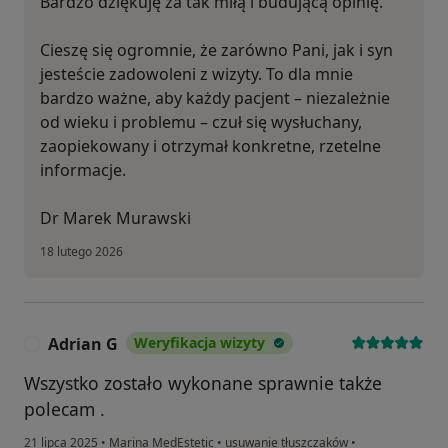
Bardzo dziękuję za tak miłą i budującą opinię.
Cieszę się ogromnie, że zarówno Pani, jak i syn
jesteście zadowoleni z wizyty. To dla mnie
bardzo ważne, aby każdy pacjent – niezależnie
od wieku i problemu – czuł się wysłuchany,
zaopiekowany i otrzymał konkretne, rzetelne
informacje.
Dr Marek Murawski
18 lutego 2026
Adrian G
Weryfikacja wizyty
A
Wszystko zostało wykonane sprawnie także
polecam .
21 lipca 2025
•
Marina MedEstetic
•
usuwanie tłuszczaków
•