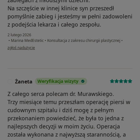
zabiegach z młodszymi dziećmi.
Na szczęście w innej klinice syn przeszedł
pomyślnie zabieg i jesteśmy w pełni zadowoleni
z podejścia lekarza i całego zespołu.
2 lutego 2026
•
Marina MedEstetic
•
Konsultacja z zakresu chirurgii plastycznej
•
w opinii użytkownika Anna
zgłoś nadużycie
Żaneta
Weryfikacja wizyty
Ż
Z całego serca polecam dr. Murawskiego.
Trzy miesiące temu przeszłam operację piersi w
cudownym szpitalu i dziś mogę z pełnym
przekonaniem powiedzieć, że była to jedna z
najlepszych decyzji w moim życiu. Operacja
została wykonana z najwyższą starannością, a