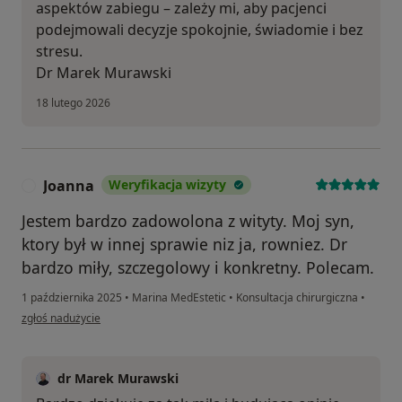
aspektów zabiegu – zależy mi, aby pacjenci
podejmowali decyzje spokojnie, świadomie i bez
stresu.
Dr Marek Murawski
18 lutego 2026
Joanna
Weryfikacja wizyty
J
Jestem bardzo zadowolona z wityty. Moj syn,
ktory był w innej sprawie niz ja, rowniez. Dr
bardzo miły, szczegolowy i konkretny. Polecam.
1 października 2025
•
Marina MedEstetic
•
Konsultacja chirurgiczna
•
w opinii użytkownika Joanna
zgłoś nadużycie
dr Marek Murawski