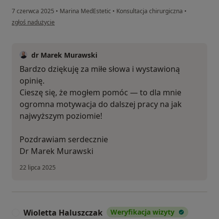
7 czerwca 2025
•
Marina MedEstetic
•
Konsultacja chirurgiczna
•
w opinii użytkownika KRYSTYNA
zgłoś nadużycie
dr Marek Murawski
Bardzo dziękuję za miłe słowa i wystawioną
opinię.
Cieszę się, że mogłem pomóc — to dla mnie
ogromna motywacja do dalszej pracy na jak
najwyższym poziomie!
Pozdrawiam serdecznie
Dr Marek Murawski
22 lipca 2025
Wioletta Haluszczak
Weryfikacja wizyty
W