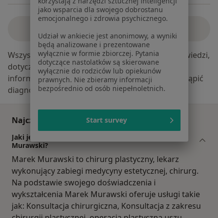
korzystają z narzędzi sztucznej inteligencji
jako wsparcia dla swojego dobrostanu
emocjonalnego i zdrowia psychicznego.
Zobacz wszystkie odpowiedzi
Udział w ankiecie jest anonimowy, a wyniki
będą analizowane i prezentowane
wyłącznie w formie zbiorczej. Pytania
Wszystkie treści, w szczególności pytania i odpowiedzi,
dotyczące nastolatków są skierowane
dotyczące tematyki medycznej mają charakter
wyłącznie do rodziców lub opiekunów
informacyjny i w żadnym wypadku nie mogą zastąpić
prawnych. Nie zbieramy informacji
bezpośrednio od osób niepełnoletnich.
diagnozy medycznej.
Najczęściej zadawane pytania
Start survey
Jaki jest zakres porad oferowanych przez Marek
Murawski?
Marek Murawski to chirurg plastyczny, lekarz
wykonujący zabiegi medycyny estetycznej, chirurg.
Na podstawie swojego doświadczenia i
wykształcenia Marek Murawski oferuje usługi takie
jak: Konsultacja chirurgiczna, Konsultacja z zakresu
chirurgii plastycznej, operacja plastyczna uszu,