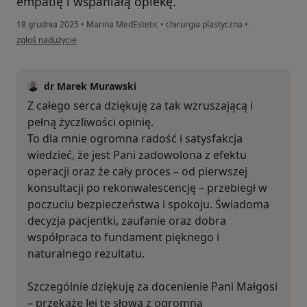
empatię i wspaniałą opiekę.
18 grudnia 2025
•
Marina MedEstetic
•
chirurgia plastyczna
•
w opinii użytkownika Żaneta
zgłoś nadużycie
dr Marek Murawski
Z całego serca dziękuję za tak wzruszającą i
pełną życzliwości opinię.
To dla mnie ogromna radość i satysfakcja
wiedzieć, że jest Pani zadowolona z efektu
operacji oraz że cały proces – od pierwszej
konsultacji po rekonwalescencję – przebiegł w
poczuciu bezpieczeństwa i spokoju. Świadoma
decyzja pacjentki, zaufanie oraz dobra
współpraca to fundament pięknego i
naturalnego rezultatu.
Szczególnie dziękuję za docenienie Pani Małgosi
– przekażę Jej te słowa z ogromną