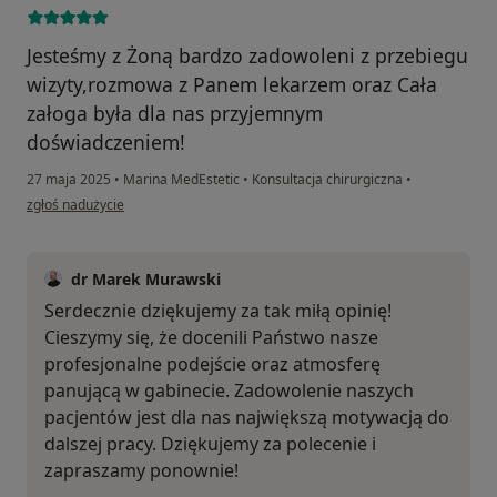
Jesteśmy z Żoną bardzo zadowoleni z przebiegu
wizyty,rozmowa z Panem lekarzem oraz Cała
załoga była dla nas przyjemnym
doświadczeniem!
27 maja 2025
•
Marina MedEstetic
•
Konsultacja chirurgiczna
•
w opinii użytkownika Wioletta Haluszczak
zgłoś nadużycie
dr Marek Murawski
Serdecznie dziękujemy za tak miłą opinię!
Cieszymy się, że docenili Państwo nasze
profesjonalne podejście oraz atmosferę
panującą w gabinecie. Zadowolenie naszych
pacjentów jest dla nas największą motywacją do
dalszej pracy. Dziękujemy za polecenie i
zapraszamy ponownie!