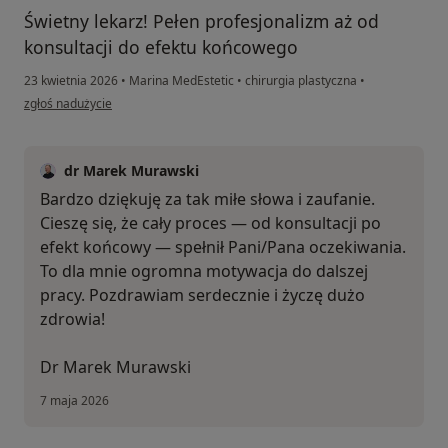
Świetny lekarz! Pełen profesjonalizm aż od
konsultacji do efektu końcowego
23 kwietnia 2026
•
Marina MedEstetic
•
chirurgia plastyczna
•
w opinii użytkownika NK
zgłoś nadużycie
dr Marek Murawski
Bardzo dziękuję za tak miłe słowa i zaufanie.
Cieszę się, że cały proces — od konsultacji po
efekt końcowy — spełnił Pani/Pana oczekiwania.
To dla mnie ogromna motywacja do dalszej
pracy. Pozdrawiam serdecznie i życzę dużo
zdrowia!
Dr Marek Murawski
7 maja 2026