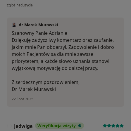
w opinii użytkownika Adrian G
zgłoś nadużycie
dr Marek Murawski
Szanowny Panie Adrianie
Dziękuję za życzliwy komentarz oraz zaufanie,
jakim mnie Pan obdarzył. Zadowolenie i dobro
moich Pacjentów są dla mnie zawsze
priorytetem, a każde słowo uznania stanowi
wyjątkową motywację do dalszej pracy.
Z serdecznym pozdrowieniem,
Dr Marek Murawski
22 lipca 2025
Jadwiga
Weryfikacja wizyty
J