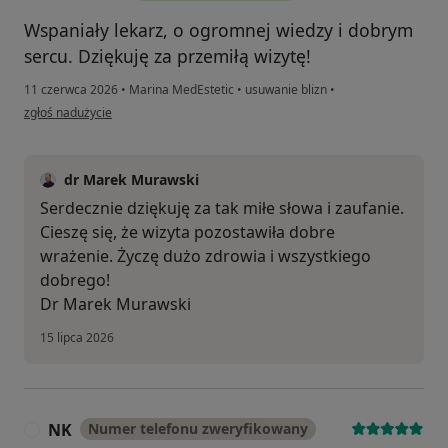
Wspaniały lekarz, o ogromnej wiedzy i dobrym
sercu. Dziękuję za przemiłą wizytę!
11 czerwca 2026
•
Marina MedEstetic
•
usuwanie blizn
•
w opinii użytkownika Morenike
zgłoś nadużycie
dr Marek Murawski
Serdecznie dziękuję za tak miłe słowa i zaufanie.
Cieszę się, że wizyta pozostawiła dobre
wrażenie. Życzę dużo zdrowia i wszystkiego
dobrego!
Dr Marek Murawski
15 lipca 2026
NK
Numer telefonu zweryfikowany
N