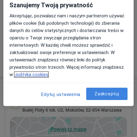
Umów wizytę
Od 20 000 zł
Szczegóły
Szanujemy Twoją prywatność
Akceptując, pozwalasz nam i naszym partnerom używać
Redukcja piersi
plików cookie (lub podobnych technologii) do zbierania
Umów wizytę
Od 22 000 zł
Szczegóły
danych do celów statystycznych i dostarczania treści w
oparciu o Twoje zwyczaje przeglądania stron
internetowych. W każdej chwili możesz sprawdzić i
+ 81 usług
zaktualizować swoje preferencje w ustawieniach. W
ustawieniach znajdziesz również linki do polityk
W jaki sposób ustalane są ceny?
prywatności stron trzecich. Więcej informacji znajdziesz
w
polityka cookies
Adres
Zaakceptuj
Edytuj ustawienia
Marina MedEstetic
Białej Floty 6 lok. U2,
Mokotów
, 02-654
Warszawa
Powiększ mapę
otwiera się w nowej karcie