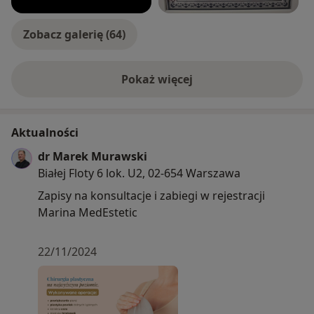
Warszawskiego Szpitala dla Dzieci. Członek Polskiego
Towarzystwa Chirurgii Plastycznej, Rekonstrukcyjnej i
Zobacz galerię (64)
Estetycznej i European Society of Plastic,
Reconstructive and Aesthetic Surgery. Uczestnik
licznych szkoleń w kraju i za granicą z zakresu chirurgii
Pokaż więcej
plastycznej.
o doświadczeniu
Aktualności
dr Marek Murawski
Białej Floty 6 lok. U2, 02-654 Warszawa
Zapisy na konsultacje i zabiegi w rejestracji
Marina MedEstetic
22/11/2024