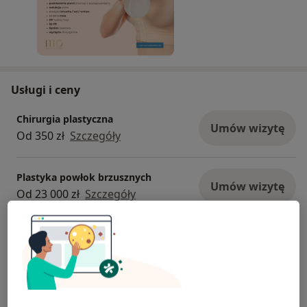
Usługi i ceny
Chirurgia plastyczna
Umów wizytę
Od 350 zł
Szczegóły
Plastyka powłok brzusznych
Umów wizytę
Od 23 000 zł
Szczegóły
Usunięcie zmian skórnych laserem
CO2
Umów wizytę
Od 400 zł
Szczegóły
Usunięcie implantów piersiowych