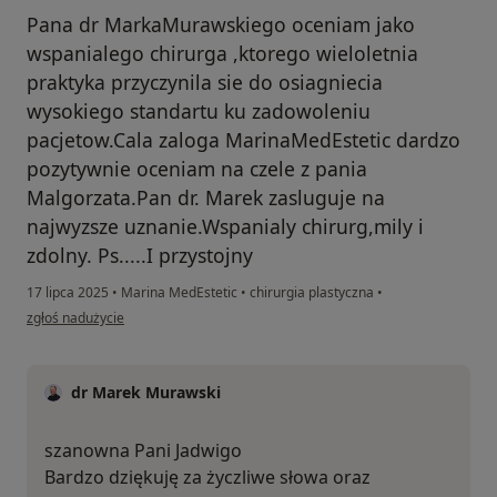
Pana dr MarkaMurawskiego oceniam jako
wspanialego chirurga ,ktorego wieloletnia
praktyka przyczynila sie do osiagniecia
wysokiego standartu ku zadowoleniu
pacjetow.Cala zaloga MarinaMedEstetic dardzo
pozytywnie oceniam na czele z pania
Malgorzata.Pan dr. Marek zasluguje na
najwyzsze uznanie.Wspanialy chirurg,mily i
zdolny. Ps.....I przystojny
17 lipca 2025
•
Marina MedEstetic
•
chirurgia plastyczna
•
w opinii użytkownika Jadwiga
zgłoś nadużycie
dr Marek Murawski
szanowna Pani Jadwigo
Bardzo dziękuję za życzliwe słowa oraz