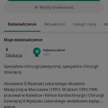
Wyślij wiadomość
Doświadczenie
Aktualności
Usługi i ceny
Ad
Moje doświadczenie
6
Edukacja
Specjalista chirurgii plastycznej, specjalista chirurgii
dziecięcej
Absolwent II Wydziału Lekarskiego Akademii
Medycznej w Warszawie (1991). W latach 1993-1996
pracował w Katedrze i Klinice Kardiochirurgii i Chirurgii
Dziecięcej II Wydziału Lekarskiego dodatkowo będąc
O mnie
zatrudniony na Akademii Medycznej uczestniczył w
więcej