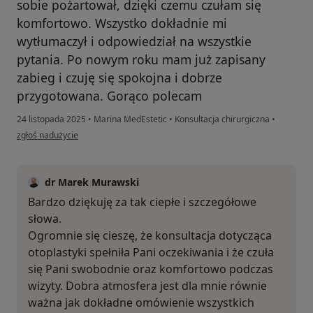
sobie pożartował, dzięki czemu czułam się
komfortowo. Wszystko dokładnie mi
wytłumaczył i odpowiedział na wszystkie
pytania. Po nowym roku mam już zapisany
zabieg i czuję się spokojna i dobrze
przygotowana. Gorąco polecam
24 listopada 2025
•
Marina MedEstetic
•
Konsultacja chirurgiczna
•
w opinii użytkownika Karolina
zgłoś nadużycie
dr Marek Murawski
Bardzo dziękuję za tak ciepłe i szczegółowe
słowa.
Ogromnie się cieszę, że konsultacja dotycząca
otoplastyki spełniła Pani oczekiwania i że czuła
się Pani swobodnie oraz komfortowo podczas
wizyty. Dobra atmosfera jest dla mnie równie
ważna jak dokładne omówienie wszystkich