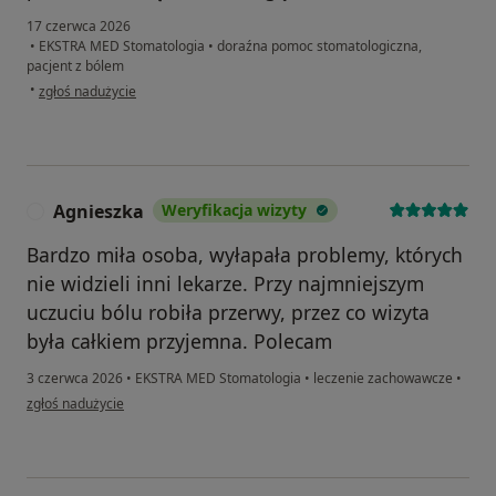
17 czerwca 2026
•
EKSTRA MED Stomatologia
•
doraźna pomoc stomatologiczna,
pacjent z bólem
w opinii użytkownika Dorota
•
zgłoś nadużycie
Agnieszka
Weryfikacja wizyty
A
Bardzo miła osoba, wyłapała problemy, których
nie widzieli inni lekarze. Przy najmniejszym
uczuciu bólu robiła przerwy, przez co wizyta
była całkiem przyjemna. Polecam
3 czerwca 2026
•
EKSTRA MED Stomatologia
•
leczenie zachowawcze
•
w opinii użytkownika Agnieszka
zgłoś nadużycie