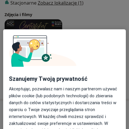
Stacjonarne
Zobacz lokalizacje (1)
Zdjęcia i filmy
Zobacz galerię (1)
Szanujemy Twoją prywatność
Pokaż więcej
Akceptując, pozwalasz nam i naszym partnerom używać
o doświadczeniu
plików cookie (lub podobnych technologii) do zbierania
danych do celów statystycznych i dostarczania treści w
Aktualności
oparciu o Twoje zwyczaje przeglądania stron
internetowych. W każdej chwili możesz sprawdzić i
lek. dent. Kinga Soboń
zaktualizować swoje preferencje w ustawieniach. W
Jarońskich 3, 25-335 Kielce