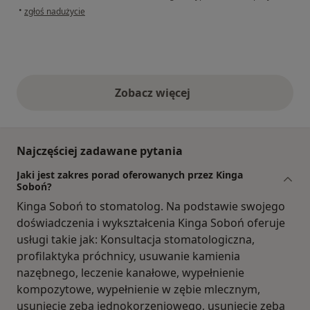
w opinii użytkownika Karol
•
zgłoś nadużycie
Zobacz więcej
opinie powyżej
Najczęściej zadawane pytania
Jaki jest zakres porad oferowanych przez Kinga
Soboń?
Kinga Soboń to stomatolog. Na podstawie swojego
doświadczenia i wykształcenia Kinga Soboń oferuje
usługi takie jak: Konsultacja stomatologiczna,
profilaktyka próchnicy, usuwanie kamienia
nazębnego, leczenie kanałowe, wypełnienie
kompozytowe, wypełnienie w zębie mlecznym,
usunięcie zęba jednokorzeniowego, usuniecie zęba