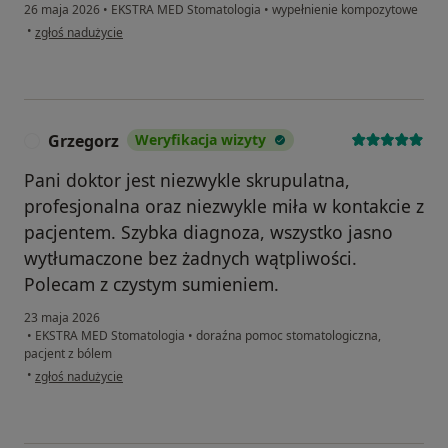
26 maja 2026
•
EKSTRA MED Stomatologia
•
wypełnienie kompozytowe
w opinii użytkownika Anna M.
•
zgłoś nadużycie
Grzegorz
Weryfikacja wizyty
G
Pani doktor jest niezwykle skrupulatna,
profesjonalna oraz niezwykle miła w kontakcie z
pacjentem. Szybka diagnoza, wszystko jasno
wytłumaczone bez żadnych wątpliwości.
Polecam z czystym sumieniem.
23 maja 2026
•
EKSTRA MED Stomatologia
•
doraźna pomoc stomatologiczna,
pacjent z bólem
w opinii użytkownika Grzegorz
•
zgłoś nadużycie