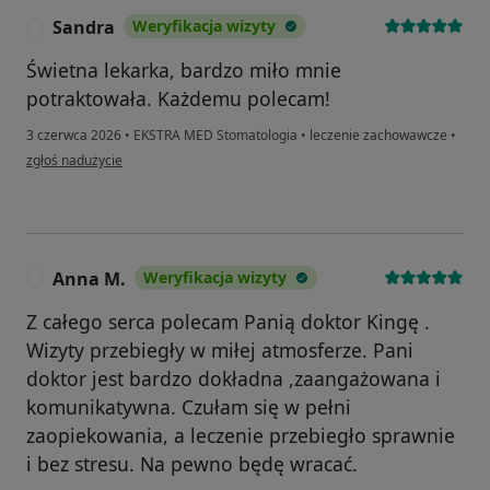
Sandra
Weryfikacja wizyty
S
Świetna lekarka, bardzo miło mnie
potraktowała. Każdemu polecam!
3 czerwca 2026
•
EKSTRA MED Stomatologia
•
leczenie zachowawcze
•
w opinii użytkownika Sandra
zgłoś nadużycie
Anna M.
Weryfikacja wizyty
A
Z całego serca polecam Panią doktor Kingę .
Wizyty przebiegły w miłej atmosferze. Pani
doktor jest bardzo dokładna ,zaangażowana i
komunikatywna. Czułam się w pełni
zaopiekowania, a leczenie przebiegło sprawnie
i bez stresu. Na pewno będę wracać.