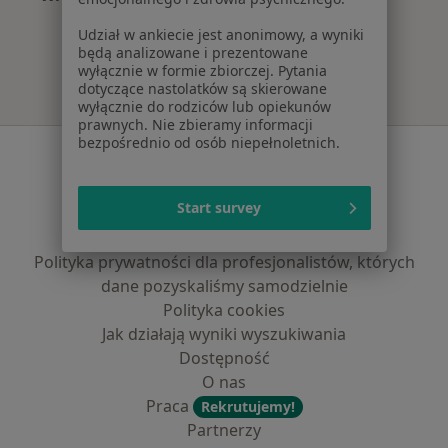
Więcej w kategorii: Najczęście leczone chorob
Udział w ankiecie jest anonimowy, a wyniki
będą analizowane i prezentowane
wyłącznie w formie zbiorczej. Pytania
dotyczące nastolatków są skierowane
wyłącznie do rodziców lub opiekunów
prawnych. Nie zbieramy informacji
bezpośrednio od osób niepełnoletnich.
Serwis
Regulamin
Start survey
Polityka prywatności pacjentów
Polityka prywatności profesjonalistów
Polityka prywatności dla profesjonalistów, których
dane pozyskaliśmy samodzielnie
Polityka cookies
Jak działają wyniki wyszukiwania
Dostępność
O nas
Praca
Rekrutujemy!
Partnerzy