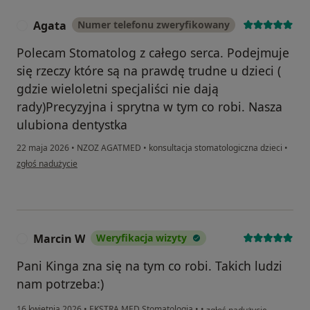
Agata
Numer telefonu zweryfikowany
A
Polecam Stomatolog z całego serca. Podejmuje
się rzeczy które są na prawdę trudne u dzieci (
gdzie wieloletni specjaliści nie dają
rady)Precyzyjna i sprytna w tym co robi. Nasza
ulubiona dentystka
22 maja 2026
•
NZOZ AGATMED
•
konsultacja stomatologiczna dzieci
•
w opinii użytkownika Agata
zgłoś nadużycie
Marcin W
Weryfikacja wizyty
M
Pani Kinga zna się na tym co robi. Takich ludzi
nam potrzeba:)
w opinii użytkownika Marc
16 kwietnia 2026
•
EKSTRA MED Stomatologia
•
•