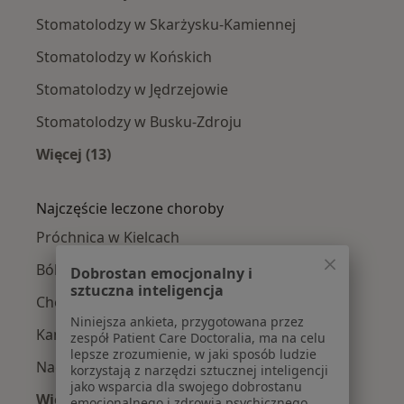
Stomatolodzy w Skarżysku-Kamiennej
Stomatolodzy w Końskich
Stomatolodzy w Jędrzejowie
Stomatolodzy w Busku-Zdroju
Więcej (13)
Więcej w kategorii: W pobliżu Kielc
Najczęście leczone choroby
Próchnica w Kielcach
Ból zęba w Kielcach
Dobrostan emocjonalny i
sztuczna inteligencja
Choroby dziąseł w Kielcach
Niniejsza ankieta, przygotowana przez
Kamień nazębny w Kielcach
zespół Patient Care Doctoralia, ma na celu
lepsze zrozumienie, w jaki sposób ludzie
Nadwrażliwość zębów w Kielcach
korzystają z narzędzi sztucznej inteligencji
jako wsparcia dla swojego dobrostanu
Więcej (15)
emocjonalnego i zdrowia psychicznego.