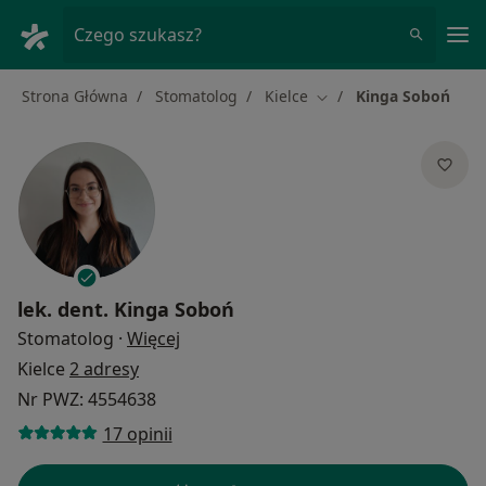
Me
Czego szukasz?
Strona Główna
Stomatolog
Kielce
Kinga Soboń
Zmień miasto
lek. dent.
Kinga Soboń
O specjalizacjach
Stomatolog
·
Więcej
Kielce
2 adresy
Nr PWZ: 4554638
17 opinii