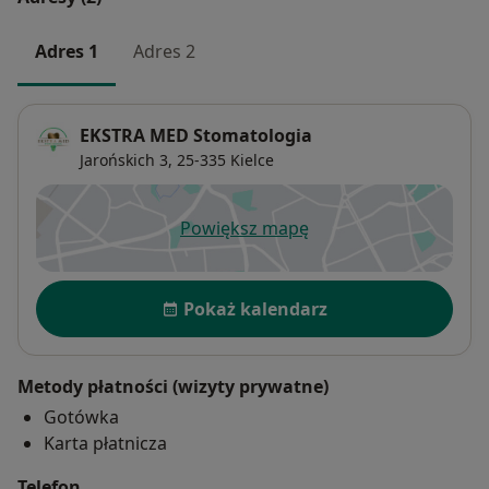
Adres 1
Adres 2
EKSTRA MED Stomatologia
Jarońskich 3,
25-335
Kielce
Powiększ mapę
otwiera się w nowej karcie
Dostępność
Pokaż kalendarz
Metody płatności (wizyty prywatne)
Gotówka
Karta płatnicza
Telefon