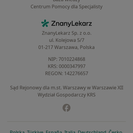
Centrum Pomocy dla Specjalisty
Kontakt
ZnanyLekarz - Strona główna
ZnanyLekarz Sp. z o.o.
ul. Kolejowa 5/7
01-217 Warszawa, Polska
NIP: ⁠7010224868
KRS: ⁠0000347997
REGON: ⁠142276657
Sąd Rejonowy dla m.st. Warszawy w Warszawie XII
Wydział Gospodarczy KRS
Facebook
otwiera się w nowej karcie
otwiera się w nowej karcie
otwiera się w nowej karcie
otwiera się w nowej karcie
otwiera się w nowej karci
otwiera się
otwi
Polska
,
Türkiye
,
España
,
Italia
,
Deutschland
,
Česko
,