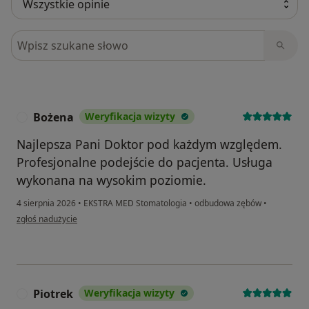
Szukaj w opiniach
Bożena
Weryfikacja wizyty
B
Najlepsza Pani Doktor pod każdym względem.
Profesjonalne podejście do pacjenta. Usługa
wykonana na wysokim poziomie.
4 sierpnia 2026
•
EKSTRA MED Stomatologia
•
odbudowa zębów
•
w opinii użytkownika Bożena
zgłoś nadużycie
Piotrek
Weryfikacja wizyty
P