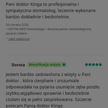
Pani doktor Kinga to profesjonalna i
sympatyczna stomatolog, leczenie wykonane
bardzo dokładnie i bezboleśnie.
24 czerwca 2026
•
EKSTRA MED Stomatologia
•
doraźna pomoc stomatologiczna,
pacjent z bólem
w opinii użytkownika Piotrek
•
zgłoś nadużycie
Dorota
Weryfikacja wizyty
D
Jestem bardzo zadowolona z wizyty u Pani
doktor , która cierpliwie i zrozumiale
odpowiadała na pytania usunięcie zęba poszło
szybko,wyjątkowo sprawnie i bezboleśnie
czułam się w pełni zaopiekowana. Szczerze
polecam Panią doktor Kingę.