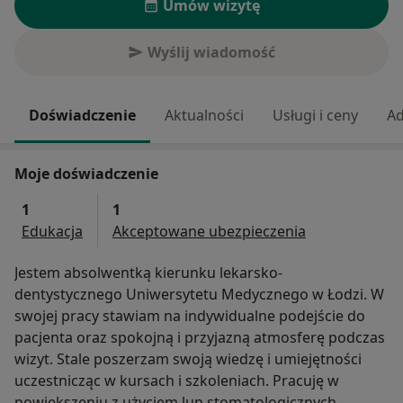
Umów wizytę
Wyślij wiadomość
Doświadczenie
Aktualności
Usługi i ceny
Ad
Moje doświadczenie
1
1
Edukacja
Akceptowane ubezpieczenia
Jestem absolwentką kierunku lekarsko-
dentystycznego Uniwersytetu Medycznego w Łodzi. W
swojej pracy stawiam na indywidualne podejście do
pacjenta oraz spokojną i przyjazną atmosferę podczas
wizyt. Stale poszerzam swoją wiedzę i umiejętności
uczestnicząc w kursach i szkoleniach. Pracuję w
powiększeniu z użyciem lup stomatologicznych.