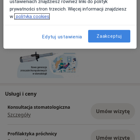
ustawieniach znajdziesz również linki do polityk
Bezbolesne znieczulenia komputerowe. Zapomnij
prywatności stron trzecich. Więcej informacji znajdziesz
o strachu!
w
polityka cookies
19/02/2026
Zaakceptuj
Edytuj ustawienia
Usługi i ceny
Konsultacja stomatologiczna
Umów wizytę
Szczegóły
Profilaktyka próchnicy
Umów wizytę