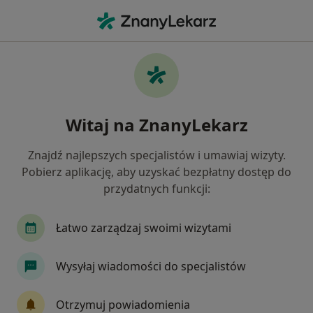
Me
Analiza Składu Ciała • Dąbrowa Górnicza, śląskie
Filtry
• 1
Ubezpieczenie
Map
Analiza składu ciała specjaliści w Dąbrowie
Witaj na ZnanyLekarz
Górniczej
Jak działają wyniki wyszukiwania
Znajdź najlepszych specjalistów i umawiaj wizyty.
Pobierz aplikację, aby uzyskać bezpłatny dostęp do
przydatnych funkcji:
Jakiego specjalisty szukasz?
Dietetyk
Alergolog
Chirurg
Gastrolo
Łatwo zarządzaj swoimi wizytami
Wysyłaj wiadomości do specjalistów
Otrzymuj powiadomienia