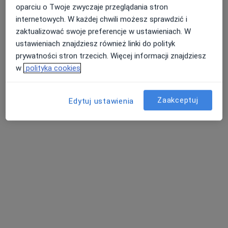
oparciu o Twoje zwyczaje przeglądania stron
internetowych. W każdej chwili możesz sprawdzić i
zaktualizować swoje preferencje w ustawieniach. W
ustawieniach znajdziesz również linki do polityk
prywatności stron trzecich. Więcej informacji znajdziesz
w
polityka cookies
mgr Anna Gierka
·
Więcej
Dietetyk
Zaakceptuj
37 opinii
Edytuj ustawienia
11 Listopada 18b/1, Będzin
•
Mapa
Top Clinic
Analiza składu ciała
70 zł
Specjalista nie oferuje umawiania online pod tym adresem.
Poproś o wizytę