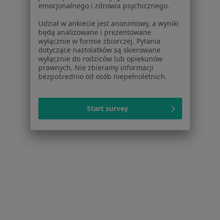
emocjonalnego i zdrowia psychicznego.
Więcej w kategorii: Popularne specjalizacje
Udział w ankiecie jest anonimowy, a wyniki
będą analizowane i prezentowane
Strona Główna
Usługi I Zabiegi
Analiza Składu Ciała
Zmie
wyłącznie w formie zbiorczej. Pytania
Dąbrowa Górnicza
Zmień miasto
dotyczące nastolatków są skierowane
wyłącznie do rodziców lub opiekunów
prawnych. Nie zbieramy informacji
bezpośrednio od osób niepełnoletnich.
Start survey
Serwis
Regulamin
Polityka prywatności pacjentów
Polityka prywatności profesjonalistów
Polityka prywatności dla profesjonalistów, których
dane pozyskaliśmy samodzielnie
Polityka cookies
Jak działają wyniki wyszukiwania