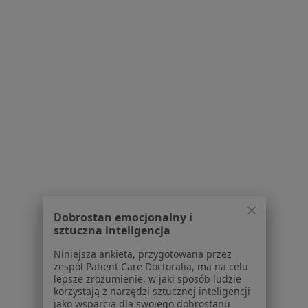
Konsultacja dietetyczna (kolejna wizyta) w
Dąbrowie Górniczej
Jadłospis 7-dniowy w Dąbrowie Górniczej
Jadłospis 14-dniowy w Dąbrowie Górniczej
Więcej (15)
Więcej w kategorii: Usługi w Dąbrowie Górnic
Popularne specjalizacje
Psycholodzy w Dąbrowie Górniczej
Interniści w Dąbrowie Górniczej
Dobrostan emocjonalny i
Stomatolodzy w Dąbrowie Górniczej
sztuczna inteligencja
Ginekolodzy w Dąbrowie Górniczej
Niniejsza ankieta, przygotowana przez
zespół Patient Care Doctoralia, ma na celu
Chirurdzy w Dąbrowie Górniczej
lepsze zrozumienie, w jaki sposób ludzie
korzystają z narzędzi sztucznej inteligencji
Więcej (15)
jako wsparcia dla swojego dobrostanu