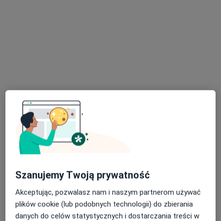
Marta Heller-Surowiec
·
Więcej
Dietetyk
102 opinie
Gdańska 13, Czeladź
•
Mapa
Mój Dietetyk
Analiza składu ciała
100 zł
Specjalista nie oferuje umawiania online pod tym adresem.
Szanujemy Twoją prywatność
Poproś o wizytę
Akceptując, pozwalasz nam i naszym partnerom używać
plików cookie (lub podobnych technologii) do zbierania
danych do celów statystycznych i dostarczania treści w