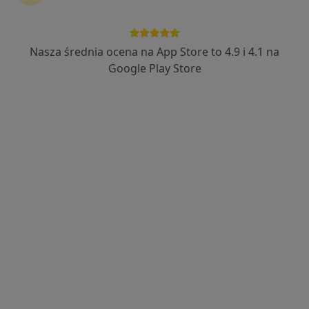
Nasza średnia ocena na App Store to 4.9 i 4.1 na
mgr Anna Jędrusik
Google Play Store
·
Więcej
Dietetyk
264 opinie
Władysława Jagiełły 4, Będzin
•
Mapa
Dietetyk Kliniczny Anna Jędrusik
Analiza składu ciała
Brak ceny
Specjalista nie oferuje umawiania online pod tym adresem.
Poproś o wizytę