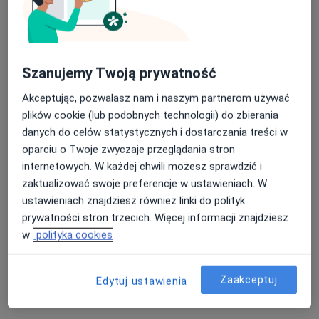
Więcej
43 opinie
Nasza średnia ocena na App Store to 4.9 i 4.1 na
Konopnickiej 33, Mosina
•
Mapa
Google Play Store
Szanujemy Twoją prywatność
Medicomplex
Akceptuje POLMED
Akceptując, pozwalasz nam i naszym partnerom używać
plików cookie (lub podobnych technologii) do zbierania
USG doppler tętnic szyjnych i kręgowych
Brak ceny
danych do celów statystycznych i dostarczania treści w
Specjalista nie oferuje umawiania online pod tym adresem.
oparciu o Twoje zwyczaje przeglądania stron
internetowych. W każdej chwili możesz sprawdzić i
Poproś o wizytę
zaktualizować swoje preferencje w ustawieniach. W
ustawieniach znajdziesz również linki do polityk
prywatności stron trzecich. Więcej informacji znajdziesz
Powiązane wyszukiwania
w
polityka cookies
Specjaliści w ramach POLMED
Zaakceptuj
Ortopedzi z POLMED w Poznaniu
Edytuj ustawienia
Ginekolodzy z POLMED w Poznaniu