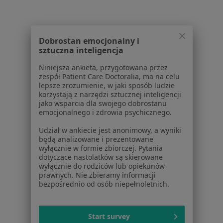
Dla placówek medycznych
Noa Notes
nowość
Baza wiedzy
Centrum Pomocy dla Specjalisty
Dobrostan emocjonalny i
sztuczna inteligencja
Kontakt
ZnanyLekarz - Strona główna
Niniejsza ankieta, przygotowana przez
zespół Patient Care Doctoralia, ma na celu
ZnanyLekarz Sp. z o.o.
lepsze zrozumienie, w jaki sposób ludzie
ul. Kolejowa 5/7
korzystają z narzędzi sztucznej inteligencji
jako wsparcia dla swojego dobrostanu
01-217 Warszawa, Polska
emocjonalnego i zdrowia psychicznego.
NIP: ⁠7010224868
Udział w ankiecie jest anonimowy, a wyniki
KRS: ⁠0000347997
będą analizowane i prezentowane
wyłącznie w formie zbiorczej. Pytania
REGON: ⁠142276657
dotyczące nastolatków są skierowane
wyłącznie do rodziców lub opiekunów
Sąd Rejonowy dla m.st. Warszawy w Warszawie XII
prawnych. Nie zbieramy informacji
bezpośrednio od osób niepełnoletnich.
Wydział Gospodarczy KRS
Facebook
otwiera się w nowej karcie
Start survey