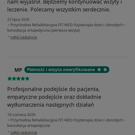
nam wyjaśnił. Będziemy kontynuować wizyty i
leczenie. Polecamy wszystkim serdecznie.
23 lipca 2026
•
Przychodnia Rehabilitacyjna FIT-MED Fizjoterapia dzieci i dorosłych
•
konsultacja ortopedyczna (pierwsza wizyta)
w opinii użytkownika Monika
•
zgłoś nadużycie
MP
Płatność i wizyta zweryfikowane
M
Profesjonalne podejście do pacjenta,
empatyczne podejście oraz dokładnie
wytłumaczenia następnych działań
18 czerwca 2026
•
Przychodnia Rehabilitacyjna FIT-MED Fizjoterapia dzieci i dorosłych
•
konsultacja ortopedyczna
w opinii użytkownika MP
•
zgłoś nadużycie