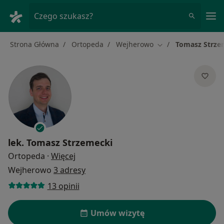
Me
Czego szukasz?
Strona Główna
Ortopeda
Wejherowo
Tomasz Strze
Zmień miasto
lek.
Tomasz Strzemecki
O specjalizacjach
Ortopeda
·
Więcej
Wejherowo
3 adresy
13 opinii
Umów wizytę