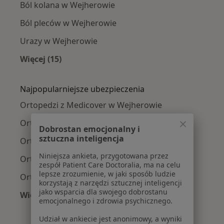
Ból kolana w Wejherowie
Ból pleców w Wejherowie
Urazy w Wejherowie
Więcej (15)
Więcej w kategorii: Najczęście leczone chorob
Najpopularniejsze ubezpieczenia
Ortopedzi z Medicover w Wejherowie
Ortopedzi z POLMED w Wejherowie
Dobrostan emocjonalny i
sztuczna inteligencja
Ortopedzi z PZU Zdrowie w Wejherowie
Niniejsza ankieta, przygotowana przez
Ortopedzi z Enel-med w Wejherowie
zespół Patient Care Doctoralia, ma na celu
lepsze zrozumienie, w jaki sposób ludzie
Ortopedzi z NFZ w Wejherowie
korzystają z narzędzi sztucznej inteligencji
jako wsparcia dla swojego dobrostanu
Więcej (5)
emocjonalnego i zdrowia psychicznego.
Więcej w kategorii: Najpopularniejsze ubezpie
Udział w ankiecie jest anonimowy, a wyniki