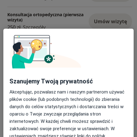
Konsultacja ortopedyczna (pierwsza
wizyta)
Umów wizytę
250 zł
Szczegóły
Konsultacja ortopedyczna + USG
Umów wizytę
350 zł
Szczegóły
Blokady przeciwbólowe kręgosłupa
Umów wizytę
900 zł
Szczegóły
Szanujemy Twoją prywatność
Akceptując, pozwalasz nam i naszym partnerom używać
Blokada stawu
plików cookie (lub podobnych technologii) do zbierania
Od 200 zł
Szczegóły
danych do celów statystycznych i dostarczania treści w
oparciu o Twoje zwyczaje przeglądania stron
+ 11 usług
internetowych. W każdej chwili możesz sprawdzić i
zaktualizować swoje preferencje w ustawieniach. W
ustawieniach znajdziesz również linki do polityk