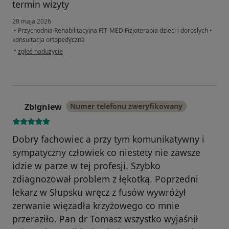
termin wizyty
28 maja 2026
•
Przychodnia Rehabilitacyjna FIT-MED Fizjoterapia dzieci i dorosłych
•
konsultacja ortopedyczna
w opinii użytkownika DZ
•
zgłoś nadużycie
Zbigniew
Numer telefonu zweryfikowany
Z
Dobry fachowiec a przy tym komunikatywny i
sympatyczny człowiek co niestety nie zawsze
idzie w parze w tej profesji. Szybko
zdiagnozował problem z łękotką. Poprzedni
lekarz w Słupsku wręcz z fusów wywróżył
zerwanie więzadła krzyżowego co mnie
przeraziło. Pan dr Tomasz wszystko wyjaśnił