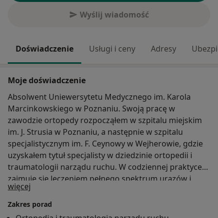
Wyślij wiadomość
Doświadczenie
Usługi i ceny
Adresy
Ubezpi
Moje doświadczenie
Absolwent Uniewersytetu Medycznego im. Karola
Marcinkowskiego w Poznaniu. Swoją pracę w
zawodzie ortopedy rozpocząłem w szpitalu miejskim
im. J. Strusia w Poznaniu, a następnie w szpitalu
specjalistycznym im. F. Ceynowy w Wejherowie, gdzie
uzyskałem tytuł specjalisty w dziedzinie ortopedii i
traumatologii narządu ruchu. W codziennej praktyce
zajmuje się leczeniem pełnego spektrum urazów i
O mnie
więcej
złamań, w tym urazów sportowych oraz schorzeń
przewlekłych barku oraz kolana: leczeniem łąkotek i
Zakres porad
rekonstrukcjami więzadłowymi, szyciem ścięgien,