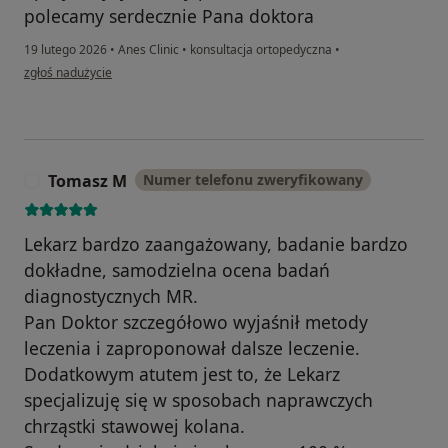
polecamy serdecznie Pana doktora
19 lutego 2026
•
Anes Clinic
•
konsultacja ortopedyczna
•
w opinii użytkownika Dariusz TUŁECKI
zgłoś nadużycie
Tomasz M
Numer telefonu zweryfikowany
T
Lekarz bardzo zaangażowany, badanie bardzo
dokładne, samodzielna ocena badań
diagnostycznych MR.
Pan Doktor szczegółowo wyjaśnił metody
leczenia i zaproponował dalsze leczenie.
Dodatkowym atutem jest to, że Lekarz
specjalizuję się w sposobach naprawczych
chrząstki stawowej kolana.