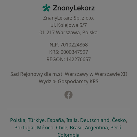
Kontakt
ZnanyLekarz - Strona główna
ZnanyLekarz Sp. z o.o.
ul. Kolejowa 5/7
01-217 Warszawa, Polska
NIP: ⁠7010224868
KRS: ⁠0000347997
REGON: ⁠142276657
Sąd Rejonowy dla m.st. Warszawy w Warszawie XII
Wydział Gospodarczy KRS
Facebook
otwiera się w nowej karcie
otwiera się w nowej karcie
otwiera się w nowej karcie
otwiera się w nowej karcie
otwiera się w nowej karci
otwiera się
otwi
Polska
,
Türkiye
,
España
,
Italia
,
Deutschland
,
Česko
,
otwiera się w nowej karcie
otwiera się w nowej karcie
otwiera się w nowej karcie
otwiera się w nowej kar
otwiera się 
otwier
Portugal
,
México
,
Chile
,
Brasil
,
Argentina
,
Perú
,
otwiera się w nowej karc
Colombia