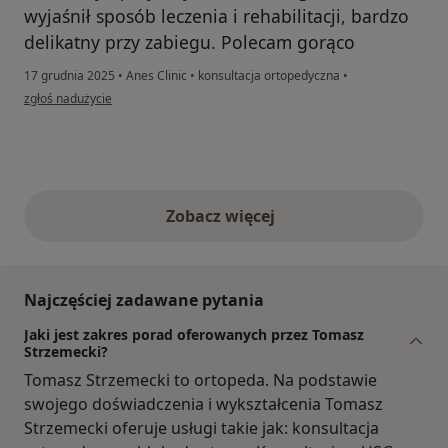
wyjaśnił sposób leczenia i rehabilitacji, bardzo
delikatny przy zabiegu. Polecam gorąco
17 grudnia 2025
•
Anes Clinic
•
konsultacja ortopedyczna
•
w opinii użytkownika Is
zgłoś nadużycie
Zobacz więcej
opinie powyżej
Najczęściej zadawane pytania
Jaki jest zakres porad oferowanych przez Tomasz
Strzemecki?
Tomasz Strzemecki to ortopeda. Na podstawie
swojego doświadczenia i wykształcenia Tomasz
Strzemecki oferuje usługi takie jak: konsultacja