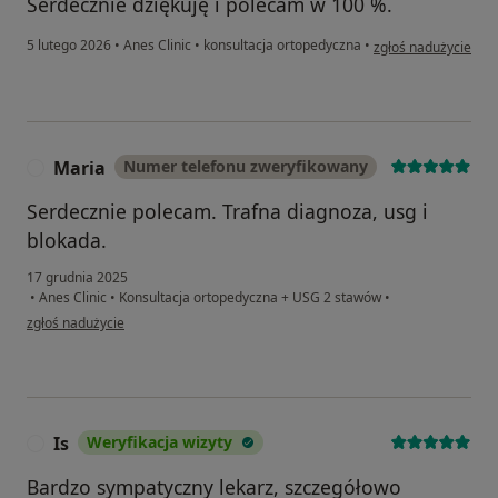
Serdecznie dziękuję i polecam w 100 %.
w opinii użytkowni
5 lutego 2026
•
Anes Clinic
•
konsultacja ortopedyczna
•
zgłoś nadużycie
Maria
Numer telefonu zweryfikowany
M
Serdecznie polecam. Trafna diagnoza, usg i
blokada.
17 grudnia 2025
•
Anes Clinic
•
Konsultacja ortopedyczna + USG 2 stawów
•
w opinii użytkownika Maria
zgłoś nadużycie
Is
Weryfikacja wizyty
I
Bardzo sympatyczny lekarz, szczegółowo