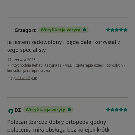
Grzegorz
Weryfikacja wizyty
G
ja jestem zadowolony i będę dalej korzystał z
tego specjalisty
17 czerwca 2026
•
Przychodnia Rehabilitacyjna FIT-MED Fizjoterapia dzieci i dorosłych
•
konsultacja ortopedyczna
w opinii użytkownika Grzegorz
•
zgłoś nadużycie
DZ
Weryfikacja wizyty
D
Polecam,bardzo dobry ortopeda godny
polecenia miła obsługa bez kolejek krótki