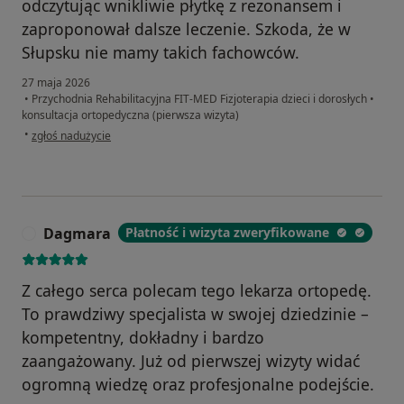
odczytując wnikliwie płytkę z rezonansem i
zaproponował dalsze leczenie. Szkoda, że w
Słupsku nie mamy takich fachowców.
27 maja 2026
•
Przychodnia Rehabilitacyjna FIT-MED Fizjoterapia dzieci i dorosłych
•
konsultacja ortopedyczna (pierwsza wizyta)
w opinii użytkownika Zbigniew
•
zgłoś nadużycie
Dagmara
Płatność i wizyta zweryfikowane
D
Z całego serca polecam tego lekarza ortopedę.
To prawdziwy specjalista w swojej dziedzinie –
kompetentny, dokładny i bardzo
zaangażowany. Już od pierwszej wizyty widać
ogromną wiedzę oraz profesjonalne podejście.