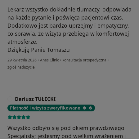
Lekarz wszystko dokładnie tłumaczy, odpowiada
na każde pytanie i poświęca pacjentowi czas.
Dodatkowo jest bardzo uprzejmy i empatyczny,
co sprawia, że wizyta przebiega w komfortowej
atmosferze.
Dziękuję Panie Tomaszu
29 kwietnia 2026
•
Anes Clinic
•
konsultacja ortopedyczna
•
w opinii użytkownika Dagmara
zgłoś nadużycie
Dariusz TUŁECKI
D
Płatność i wizyta zweryfikowane
Wszystko odbyło się pod okiem prawdziwego
Specjalisty; jestesmy pod wielkim wrażeniem i