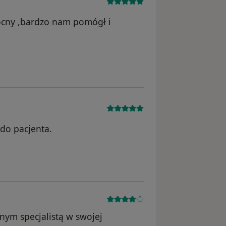
ocny ,bardzo nam pomógł i
do pacjenta.
f
nym specjalistą w swojej