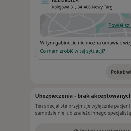
ALLMEDICA
Kolejowa 31,
34-400
Nowy Targ
Powiększ
ot
Dostępność
W tym gabinecie nie można umawiać wizy
Co mam zrobić w tej sytuacji?
Pokaż wi
o 
Ubezpieczenia - brak akceptowanyc
Ten specjalista przyjmuje wyłącznie pacje
samodzielnie lub znaleźć innego specjalist