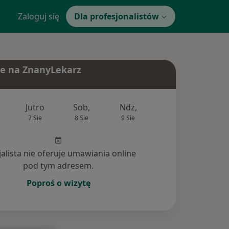
Zaloguj się
Dla profesjonalistów
e na ZnanyLekarz
Jutro
Sob,
Ndz,
Pon,
Wt,
7 Sie
8 Sie
9 Sie
10 Sie
11 Si
jalista nie oferuje umawiania online
pod tym adresem.
Poproś o wizytę