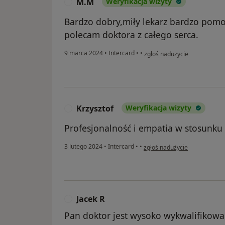
M.M
Weryfikacja wizyty
M
Bardzo dobry,miły lekarz bardzo pom
polecam doktora z całego serca.
w opinii użytkownika M.M
9 marca 2024
•
Intercard
•
•
zgłoś nadużycie
Krzysztof
Weryfikacja wizyty
K
Profesjonalność i empatia w stosunku 
w opinii użytkownika Krzyszto
3 lutego 2024
•
Intercard
•
•
zgłoś nadużycie
Jacek R
J
Pan doktor jest wysoko wykwalifikowa