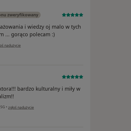
onu zweryfikowany
ażowania i wiedzy oj malo w tych
m ... gorąco polecam :)
pinii użytkownika opiekun osoby starszej
łoś nadużycie
ora!!! bardzo kulturalny i miły w
lizm!!
w opinii użytkownika Paweł Marek
USG
•
zgłoś nadużycie