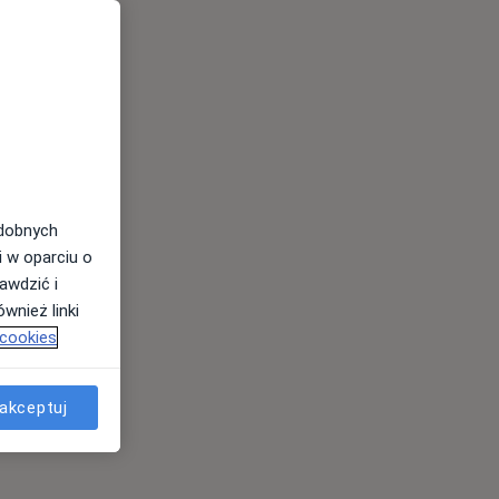
odobnych
i w oparciu o
awdzić i
wnież linki
 cookies
akceptuj