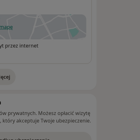
 mapę
wiera się w nowej karcie
t przez internet
ęcej
adresie
h
ntów prywatnych. Możesz opłacić wizytę
ę, który akceptuje Twoje ubezpieczenie.