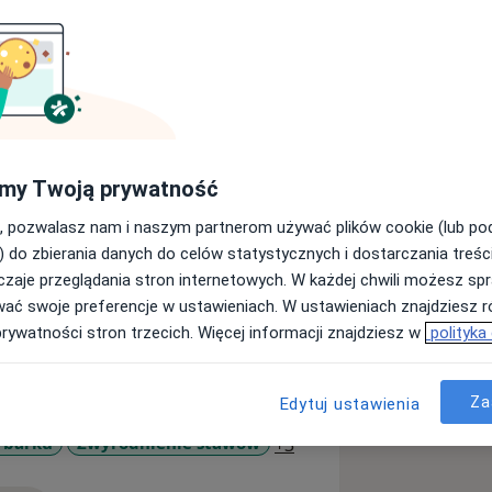
ego, Wydziału Lekarskiego w Zabrzu.
my Twoją prywatność
opedii i Rehabilitacji CMUJ w
, pozwalasz nam i naszym partnerom używać plików cookie (lub p
) do zbierania danych do celów statystycznych i dostarczania treśc
adanie i rozmowe z pacjentem, które
zaje przeglądania stron internetowych. W każdej chwili możesz spr
ieustannie poszerza swoją wiedzę
wać swoje preferencje w ustawieniach. W ustawieniach znajdziesz ró
ch w kraju i za granicą.
prywatności stron trzecich. Więcej informacji znajdziesz w
polityka
oskopowe (stawu barkowego,
u
łupa (skolioza, bóle kręgosłupa,
Za
 leczenie dysplazji stawów
Edytuj ustawienia
topy (paluchy koślawe, paluchy
a11y_sr_more_diseases
 barku
Zwyrodnienie stawów
+3
ych stawów, uwalnianie nerwów
spół kanału stępu), USG narządu