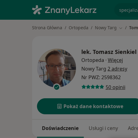
specjaliz
Strona Główna
Ortopeda
Nowy Targ
Tom
Zmień mi
lek.
Tomasz Sienkiel
O spec
Ortopeda
·
Więcej
Nowy Targ
2 adresy
Nr PWZ: 2598362
50 opinii
Pokaż dane kontaktowe
Doświadczenie
Usługi i ceny
Adr