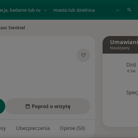
acja, badanie lub nazwisko
miasto lub dzielnica
asz Sienkiel
asto
Umawiani
Nieaktywny
jalizacjach
Dziś
6 Sie
Spec
Poproś o wizytę
esy
Ubezpieczenia
Opinie (50)