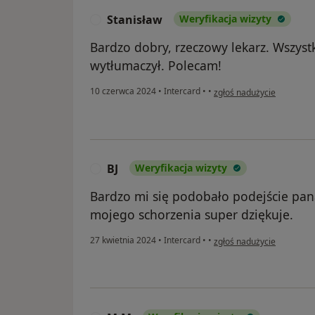
Stanisław
Weryfikacja wizyty
S
Bardzo dobry, rzeczowy lekarz. Wszyst
wytłumaczył. Polecam!
w opinii użytkownika Stan
10 czerwca 2024
•
Intercard
•
•
zgłoś nadużycie
BJ
Weryfikacja wizyty
B
Bardzo mi się podobało podejście pan
mojego schorzenia super dziękuje.
w opinii użytkownika BJ
27 kwietnia 2024
•
Intercard
•
•
zgłoś nadużycie