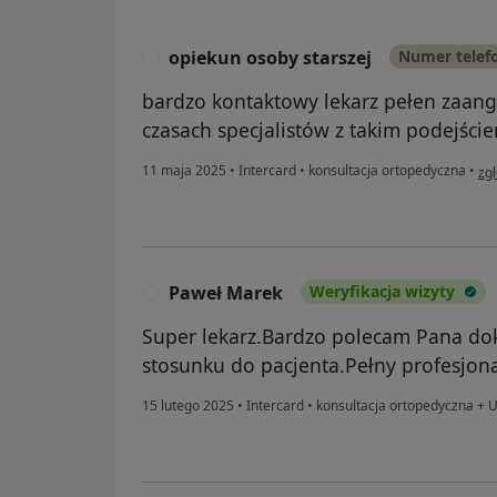
opiekun osoby starszej
Numer telef
O
bardzo kontaktowy lekarz pełen zaang
czasach specjalistów z takim podejście
w o
11 maja 2025
•
Intercard
•
konsultacja ortopedyczna
•
zg
Paweł Marek
Weryfikacja wizyty
P
Super lekarz.Bardzo polecam Pana dokt
stosunku do pacjenta.Pełny profesjona
15 lutego 2025
•
Intercard
•
konsultacja ortopedyczna + 