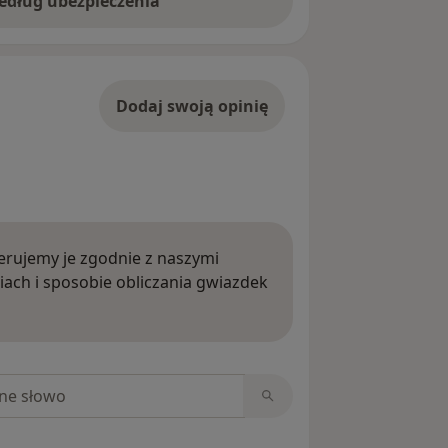
według ubezpieczenia
Dodaj swoją opinię
rujemy je zgodnie z naszymi
iach i sposobie obliczania gwiazdek
ięcej o opiniach
niach