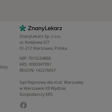
Kontakt
ZnanyLekarz - Strona główna
ZnanyLekarz Sp. z o.o.
ul. Kolejowa 5/7
01-217 Warszawa, Polska
NIP: ⁠7010224868
KRS: ⁠0000347997
isty
REGON: ⁠142276657
Sąd Rejonowy dla m.st. Warszawy
w Warszawie XII Wydział
Gospodarczy KRS
Facebook
otwiera się w nowej karcie