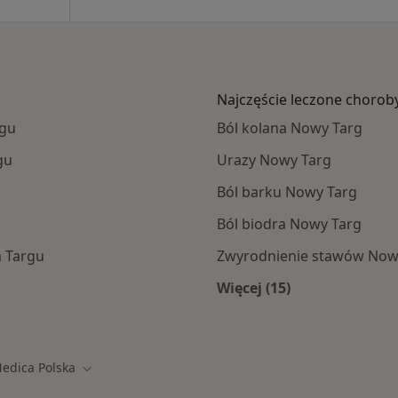
Najczęście leczone chorob
rgu
Ból kolana Nowy Targ
gu
Urazy Nowy Targ
Ból barku Nowy Targ
Ból biodra Nowy Targ
m Targu
Zwyrodnienie stawów Now
Więcej (15)
amach Medica Polska
Więcej w kategorii: 
edica Polska
 miasto
Zmień miasto