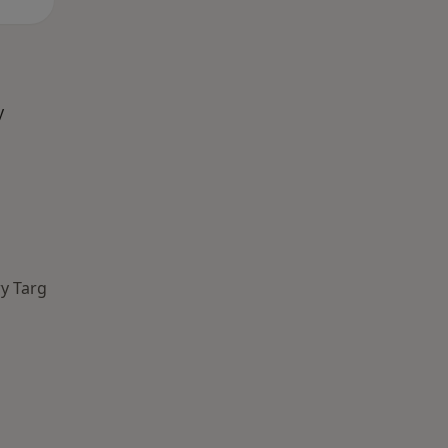
y
y Targ
Najczęście leczone choroby