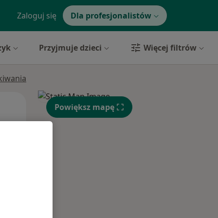
Zaloguj się
Dla profesjonalistów
zyk
Przyjmuje dzieci
Więcej filtrów
ukiwania
Śr,
Czw,
Pt,
Powiększ mapę
12 Sie
13 Sie
14 Sie