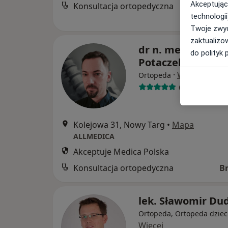
Akceptując
Konsultacja ortopedyczna
technologii
Twoje zwyc
zaktualizo
dr n. med. Tomas
do polityk 
Potaczek
·
Więcej
Ortopeda
64 opinie
Kolejowa 31, Nowy Targ
•
Mapa
ALLMEDICA
Akceptuje Medica Polska
Konsultacja ortopedyczna
B
lek. Sławomir Du
Ortopeda, Ortopeda dziec
Więcej