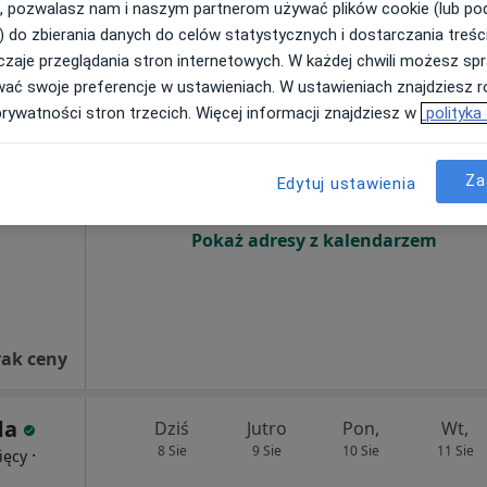
, pozwalasz nam i naszym partnerom używać plików cookie (lub p
) do zbierania danych do celów statystycznych i dostarczania treśc
zaje przeglądania stron internetowych. W każdej chwili możesz spr
wać swoje preferencje w ustawieniach. W ustawieniach znajdziesz ró
z
Dziś
Jutro
Pon,
Wt,
prywatności stron trzecich. Więcej informacji znajdziesz w
polityka
8 Sie
9 Sie
10 Sie
11 Sie
Za
Edytuj ustawienia
Brak kalendarza w Twojej lokalizacji.
Pokaż adresy z kalendarzem
rak ceny
da
Dziś
Jutro
Pon,
Wt,
8 Sie
9 Sie
10 Sie
11 Sie
·
ięcy