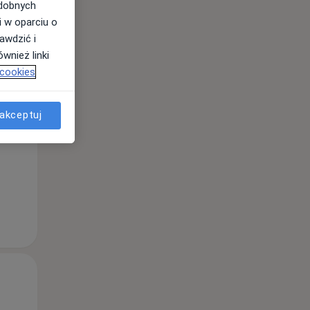
odobnych
i w oparciu o
awdzić i
wnież linki
Śr,
Czw,
Pt,
 cookies
12 Sie
13 Sie
14 Sie
akceptuj
Śr,
Czw,
Pt,
12 Sie
13 Sie
14 Sie