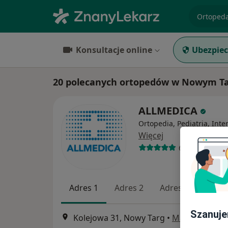
specjaliz
Konsultacje online
Ubezpiec
20 polecanych ortopedów w Nowym Ta
ALLMEDICA
Ortopedia, Pediatria, Inte
Więcej
630 opinii
Adres 1
Adres 2
Adres 3
Szanuje
Kolejowa 31, Nowy Targ
•
Mapa