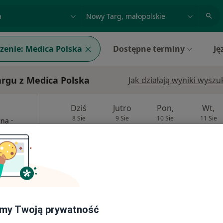
acja, badanie lub nazwisko
miasto lub dzielnica
zenie:
Medica Polska
Dostępne terminy
Ję
rgu z Medica Polska
Jak działają wyniki wysz
Dziś
Jutro
Pon,
Wt,
8 Sie
9 Sie
10 Sie
11 Sie
·
rna
Umawianie online nie jest dostępne
Pokaż profil
my Twoją prywatność