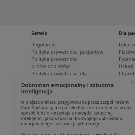
Serwis
Dla pa
Regulamin
Lekarz
Polityka prywatności pacjentów
Placów
Polityka prywatności
Pytani
profesjonalistów
Usługi 
Polityka prywatności dla
Choro
profesjonalistów, których dane
Pomoc
Dobrostan emocjonalny i sztuczna
pozyskaliśmy samodzielnie
Aplika
inteligencja
Polityka cookies
Blog d
Niniejsza ankieta, przygotowana przez zespół Patient
Jak działają wyniki wyszukiwania
Care Doctoralia, ma na celu lepsze zrozumienie, w jaki
Dostępność
sposób ludzie korzystają z narzędzi sztucznej
O nas
inteligencji jako wsparcia dla swojego dobrostanu
emocjonalnego i zdrowia psychicznego.
Praca
Rekrutujemy!
Partnerzy
Udział w ankiecie jest anonimowy, a wyniki będą