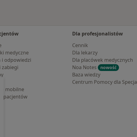
cjentów
Dla profesjonalistów
e
Cennik
ki medyczne
Dla lekarzy
a i odpowiedzi
Dla placówek medycznych
i zabiegi
Noa Notes
nowość
by
Baza wiedzy
Centrum Pomocy dla Specjal
cje mobilne
la pacjentów