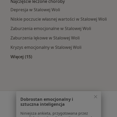
Najczęście leczone choroby
Depresja w Stalowej Woli
Niskie poczucie własnej wartości w Stalowej Woli
Zaburzenia emocjonalne w Stalowej Woli
Zaburzenia lękowe w Stalowej Woli
Kryzys emocjonalny w Stalowej Woli
Więcej (15)
Więcej w kategorii: Najczęście leczone chorob
Serwis
Dobrostan emocjonalny i
sztuczna inteligencja
Regulamin
Niniejsza ankieta, przygotowana przez
Polityka prywatności pacjentów