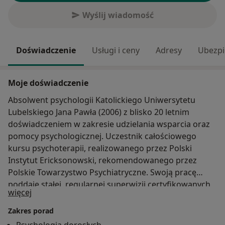
Wyślij wiadomość
Doświadczenie
Usługi i ceny
Adresy
Ubezpi
Moje doświadczenie
Absolwent psychologii Katolickiego Uniwersytetu
Lubelskiego Jana Pawła (2006) z blisko 20 letnim
doświadczeniem w zakresie udzielania wsparcia oraz
pomocy psychologicznej. Uczestnik całościowego
kursu psychoterapii, realizowanego przez Polski
Instytut Ericksonowski, rekomendowanego przez
Polskie Towarzystwo Psychiatryczne. Swoją pracę
poddaje stałej, regularnej superwizji certyfikowanych
O mnie
więcej
superwizorów Polskiego Towarzystwa
Psychologicznego. Przez blisko 17 lat swoje kariery
Zakres porad
zawodowej związany byłem z Służbą Więzienna, gdzie