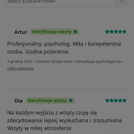
Artur
Weryfikacja wizyty
A
Profesjonalny, psycholog. Miła i kompetentna
osoba. Godna polecenia.
3 grudnia 2025
•
Centrum Terapii Solva
•
Konsultacja psychologiczna
•
w opinii użytkownika Artur
zgłoś nadużycie
Ola
Weryfikacja wizyty
O
Na każdym wyjściu z wizyty czuję się
zdecydowanie lepiej wysłuchana i zrozumiana.
Wizyty w miłej atmosferze