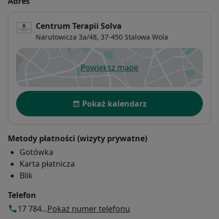
Adres
Centrum Terapii Solva
Narutowicza 3a/48,
37-450
Stalowa Wola
Powiększ mapę
otwiera się w nowej karcie
Dostępność
Pokaż kalendarz
Metody płatności (wizyty prywatne)
Gotówka
Karta płatnicza
Blik
Telefon
17 784...
Pokaż numer telefonu