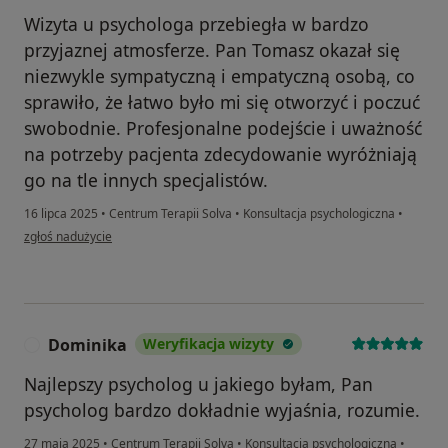
Wizyta u psychologa przebiegła w bardzo
przyjaznej atmosferze. Pan Tomasz okazał się
niezwykle sympatyczną i empatyczną osobą, co
sprawiło, że łatwo było mi się otworzyć i poczuć
swobodnie. Profesjonalne podejście i uważność
na potrzeby pacjenta zdecydowanie wyróżniają
go na tle innych specjalistów.
16 lipca 2025
•
Centrum Terapii Solva
•
Konsultacja psychologiczna
•
w opinii użytkownika Magdalena
zgłoś nadużycie
Dominika
Weryfikacja wizyty
D
Najlepszy psycholog u jakiego byłam, Pan
psycholog bardzo dokładnie wyjaśnia, rozumie.
27 maja 2025
•
Centrum Terapii Solva
•
Konsultacja psychologiczna
•