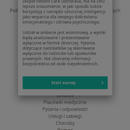
zespół Patient Care Doctoralia, ma na celu
Polityka prywatności profesjonalistów
lepsze zrozumienie, w jaki sposób ludzie
Polityka prywatności dla profesjonalistów, których
korzystają z narzędzi sztucznej inteligencji
jako wsparcia dla swojego dobrostanu
dane pozyskaliśmy samodzielnie
emocjonalnego i zdrowia psychicznego.
Polityka cookies
Jak działają wyniki wyszukiwania
Udział w ankiecie jest anonimowy, a wyniki
będą analizowane i prezentowane
Dostępność
wyłącznie w formie zbiorczej. Pytania
O nas
dotyczące nastolatków są skierowane
Praca
Rekrutujemy!
wyłącznie do rodziców lub opiekunów
prawnych. Nie zbieramy informacji
Partnerzy
bezpośrednio od osób niepełnoletnich.
Centrum prasowe
Kontakt
Start survey
Dla pacjentów
Lekarze
Placówki medyczne
Pytania i odpowiedzi
Usługi i zabiegi
Choroby