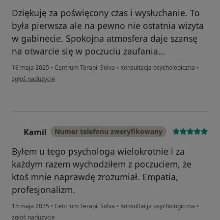
Dziękuję za poświęcony czas i wysłuchanie. To
była pierwsza ale na pewno nie ostatnia wizyta
w gabinecie. Spokojna atmosfera daje szansę
na otwarcie się w poczuciu zaufania…
18 maja 2025
•
Centrum Terapii Solva
•
Konsultacja psychologiczna
•
w opinii użytkownika K.
zgłoś nadużycie
Kamil
Numer telefonu zweryfikowany
K
Byłem u tego psychologa wielokrotnie i za
każdym razem wychodziłem z poczuciem, że
ktoś mnie naprawdę zrozumiał. Empatia,
profesjonalizm.
15 maja 2025
•
Centrum Terapii Solva
•
Konsultacja psychologiczna
•
w opinii użytkownika Kamil
zgłoś nadużycie