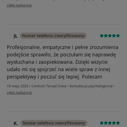
w opinii użytkownika Dominika
zgłoś nadużycie
JL
Numer telefonu zweryfikowany
J
Profesjonalne, empatyczne i pełne zrozumienia
podejście sprawiło, że poczułam się naprawdę
wysłuchana i zaopiekowana. Dzięki wizycie
udało mi się spojrzeć na wiele spraw z innej
perspektywy i poczuć się lepiej. Polecam
19 maja 2025
•
Centrum Terapii Solva
•
Konsultacja psychologiczna
•
w opinii użytkownika JL
zgłoś nadużycie
K.
Numer telefonu zweryfikowany
K