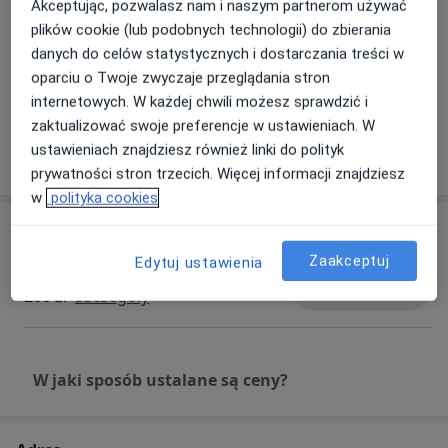
Akceptując, pozwalasz nam i naszym partnerom używać
aktywnie uczestniczę w międzynarodowych oraz
plików cookie (lub podobnych technologii) do zbierania
krajowych konferencjach. Prowadziłem wiele
danych do celów statystycznych i dostarczania treści w
warsztatów i treningów dla różnych grup zawodowych
oparciu o Twoje zwyczaje przeglądania stron
Zobacz galerię (1)
– szkolenia z zakresu komunikacji interpersonalnej,
internetowych. W każdej chwili możesz sprawdzić i
asertywności, przeciwdziałania przemocy w rodzinie
zaktualizować swoje preferencje w ustawieniach. W
oraz radykalizacji. Jestem członkiem Polskiego
ustawieniach znajdziesz również linki do polityk
Pokaż więcej
o doświadczeniu
Towarzystwa Suicydologicznego, The International
prywatności stron trzecich. Więcej informacji znajdziesz
Association for Correctional and Forensic Psychology
w
polityka cookies
oraz Radicalisation Awareness Networks, a także
Usługi i ceny
ekspertem w międzynarodowym projekcie MIRAD.
Zaakceptuj
Edytuj ustawienia
Konsultacja psychologiczna
Umów wizytę
200 zł
Szczegóły
W jaki sposób ustalane są ceny?