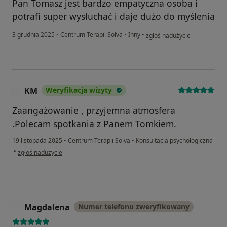
Pan Tomasz jest bardzo empatyczna osoba i
potrafi super wysłuchać i daje dużo do myślenia
w opinii użytkownika Ola
3 grudnia 2025
•
Centrum Terapii Solva
•
Inny
•
zgłoś nadużycie
KM
Weryfikacja wizyty
K
Zaangażowanie , przyjemna atmosfera
.Polecam spotkania z Panem Tomkiem.
19 listopada 2025
•
Centrum Terapii Solva
•
Konsultacja psychologiczna
w opinii użytkownika KM
•
zgłoś nadużycie
Magdalena
Numer telefonu zweryfikowany
M