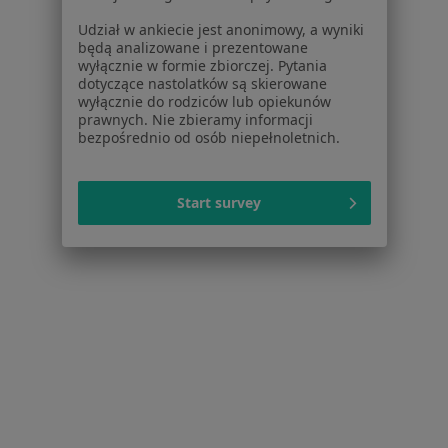
Więcej w kategorii: Schorzenia w Stalowej Wol
Udział w ankiecie jest anonimowy, a wyniki
będą analizowane i prezentowane
wyłącznie w formie zbiorczej. Pytania
Kryzys W Związku Specjaliści W Stalowej Woli
dotyczące nastolatków są skierowane
wyłącznie do rodziców lub opiekunów
prawnych. Nie zbieramy informacji
bezpośrednio od osób niepełnoletnich.
Start survey
Serwis
Regulamin
Polityka prywatności pacjentów
Polityka prywatności profesjonalistów
Polityka prywatności dla profesjonalistów, których
dane pozyskaliśmy samodzielnie
Polityka cookies
Jak działają wyniki wyszukiwania
Dostępność