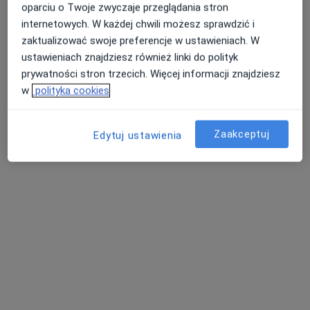
oparciu o Twoje zwyczaje przeglądania stron
internetowych. W każdej chwili możesz sprawdzić i
zaktualizować swoje preferencje w ustawieniach. W
ustawieniach znajdziesz również linki do polityk
prywatności stron trzecich. Więcej informacji znajdziesz
w
polityka cookies
Zaakceptuj
Edytuj ustawienia
mgr Angelika Stadnik
·
Więcej
Psycholog, Psychotraumatolog
7 opinii
Adres
Online
Aleje Jana Pawła II 25/lok 201, Stalowa Wola
•
Mapa
HEALIO Instytut Psychoterapii Justyna Rać
Diagnoza zaburzeń osobowości
840 zł