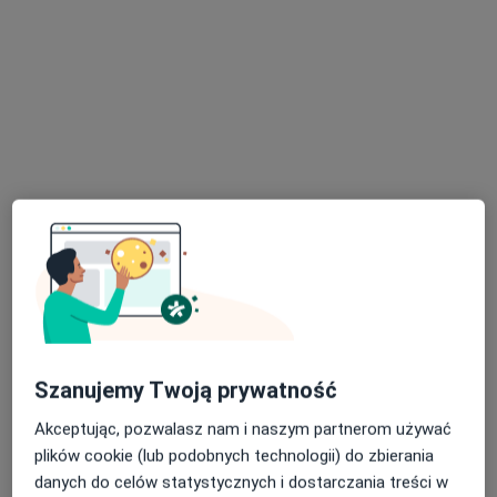
Bezpieczne płatności
mgr Anna Markiewicz
·
Więcej
Psycholog, Psychoterapeuta
164 opinie
Adres
Online
Aleje Jana Pawła II 2A, Stalowa Wola
•
Mapa
Gabinet naNOVO Stalowa Wola
Szanujemy Twoją prywatność
Konsultacja psychologiczna dzieci
170 zł
Akceptując, pozwalasz nam i naszym partnerom używać
Specjalista nie oferuje umawiania online pod tym adresem.
plików cookie (lub podobnych technologii) do zbierania
danych do celów statystycznych i dostarczania treści w
Poproś o wizytę