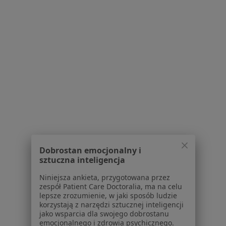
W pobliżu Stalowej Woli
Kryzys w związku w Kraśniku
Kryzys w związku w Sandomierzu
Kryzys w związku w Tarnobrzegu
Kryzys w związku w Biłgoraju
Kryzys w związku w Sokołowie Małopolskim
Schorzenia w Stalowej Woli
Zaburzenia emocjonalne w Stalowej Woli
Zaburzenia lękowe w Stalowej Woli
Dobrostan emocjonalny i
sztuczna inteligencja
Depresja w Stalowej Woli
Niniejsza ankieta, przygotowana przez
Niskie poczucie własnej wartości w Stalowej Woli
zespół Patient Care Doctoralia, ma na celu
lepsze zrozumienie, w jaki sposób ludzie
Kryzys emocjonalny w Stalowej Woli
korzystają z narzędzi sztucznej inteligencji
jako wsparcia dla swojego dobrostanu
Więcej (15)
emocjonalnego i zdrowia psychicznego.