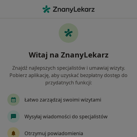
Me
Kryzys W Związku • Stalowa Wola, podkarpackie
Filtry
• 1
Mapa
Kryzys w związku specjaliści w Stalowej Woli
Witaj na ZnanyLekarz
Jak działają wyniki wyszukiwania
Znajdź najlepszych specjalistów i umawiaj wizyty.
Pobierz aplikację, aby uzyskać bezpłatny dostęp do
Jakiego specjalisty szukasz?
przydatnych funkcji:
Psycholog
Psychoterapeuta
Terapeuta
Łatwo zarządzaj swoimi wizytami
Wysyłaj wiadomości do specjalistów
Otrzymuj powiadomienia