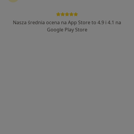
Nasza średnia ocena na App Store to 4.9 i 4.1 na
mgr Marta Dreszer
Google Play Store
Psycholog
70 opinii
Aleje Jana Pawła II 25/lok 201, Stalowa Wola
•
Mapa
HEALIO Instytut Psychoterapii Justyna Rać
Konsultacja psychologiczna
200 zł
Specjalista nie oferuje umawiania online pod tym adresem.
Poproś o wizytę