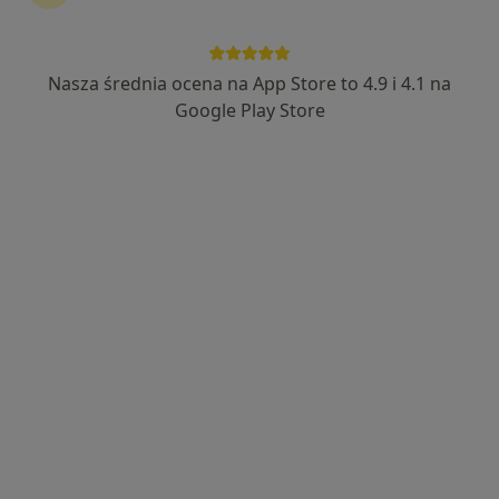
Nasza średnia ocena na App Store to 4.9 i 4.1 na
Google Play Store
Bezpieczne płatności
mgr Paulina Ożóg
·
Więcej
Psycholog
33 opinie
Adres
Online
Wojska Polskiego 3B, Stalowa Wola
•
Mapa
HARMONIA Wsparcie Psychologiczne
Konsultacja psychologiczna
190 zł
Specjalista nie oferuje umawiania online pod tym adresem.
Poproś o wizytę