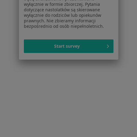
Bóle kręgosłupa w Stalowej Woli
wyłącznie w formie zbiorczej. Pytania
dotyczące nastolatków są skierowane
Złamania w Stalowej Woli
wyłącznie do rodziców lub opiekunów
prawnych. Nie zbieramy informacji
Choroba niedokrwienna serca w Stalowej Woli
bezpośrednio od osób niepełnoletnich.
Choroby kręgosłupa w Stalowej Woli
Więcej (14)
Start survey
Więcej w kategorii: Schorzenia w Stalowej Wol
Niskie Poczucie Własnej Wartości Specjaliści W Stalowej
Woli
Serwis
Regulamin