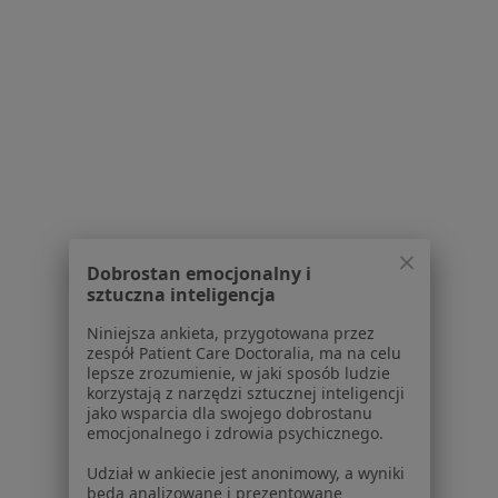
Poproś o wizytę
1
2
Powiązane wyszukiwania
W pobliżu Stalowej Woli
Niskie poczucie własnej wartości w Kraśniku
Dobrostan emocjonalny i
Niskie poczucie własnej wartości w Tarnobrzegu
sztuczna inteligencja
Niskie poczucie własnej wartości w Sandomierzu
Niniejsza ankieta, przygotowana przez
zespół Patient Care Doctoralia, ma na celu
Niskie poczucie własnej wartości w Nisku
lepsze zrozumienie, w jaki sposób ludzie
korzystają z narzędzi sztucznej inteligencji
jako wsparcia dla swojego dobrostanu
Schorzenia w Stalowej Woli
emocjonalnego i zdrowia psychicznego.
Ból pleców w Stalowej Woli
Udział w ankiecie jest anonimowy, a wyniki
będą analizowane i prezentowane