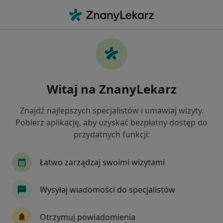
Me
Niskie Poczucie Własnej Wartości • Stalowa Wola, podkarpackie
Filtry
• 1
Ubezpieczenie
Map
Niskie poczucie własnej wartości specjaliści
Witaj na ZnanyLekarz
w Stalowej Woli
Jak działają wyniki wyszukiwania
Znajdź najlepszych specjalistów i umawiaj wizyty.
Pobierz aplikację, aby uzyskać bezpłatny dostęp do
przydatnych funkcji:
Jakiego specjalisty szukasz?
Psycholog
Psychoterapeuta
Psychiatra
Łatwo zarządzaj swoimi wizytami
Wysyłaj wiadomości do specjalistów
Otrzymuj powiadomienia