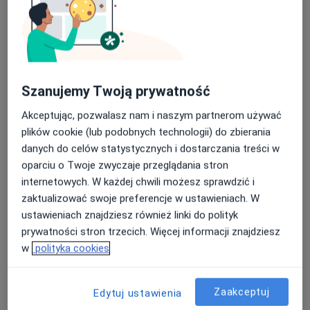
Konsultacja psychologiczna
250 zł
Specjalista nie oferuje umawiania online pod tym adresem.
Poproś o wizytę
Szanujemy Twoją prywatność
Akceptując, pozwalasz nam i naszym partnerom używać
plików cookie (lub podobnych technologii) do zbierania
danych do celów statystycznych i dostarczania treści w
oparciu o Twoje zwyczaje przeglądania stron
internetowych. W każdej chwili możesz sprawdzić i
zaktualizować swoje preferencje w ustawieniach. W
ustawieniach znajdziesz również linki do polityk
mgr Angelika Stadnik
prywatności stron trzecich. Więcej informacji znajdziesz
·
Więcej
Psycholog, Psychotraumatolog
w
polityka cookies
7 opinii
Adres
Online
Zaakceptuj
Edytuj ustawienia