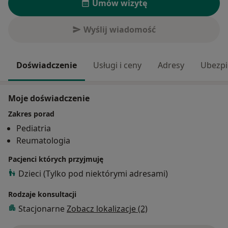
Umów wizytę
Wyślij wiadomość
Doświadczenie
Usługi i ceny
Adresy
Ubezpi
Moje doświadczenie
Zakres porad
Pediatria
Reumatologia
Pacjenci których przyjmuję
Dzieci (Tylko pod niektórymi adresami)
Rodzaje konsultacji
Stacjonarne
Zobacz lokalizacje (2)