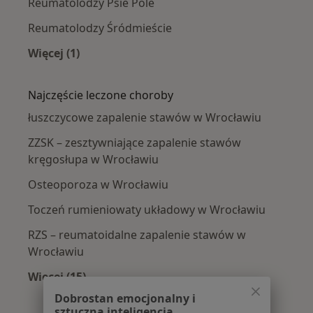
Reumatolodzy Psie Pole
Reumatolodzy Śródmieście
Więcej (1)
Więcej w kategorii: Reumatolodzy w pobliżu
Najczęście leczone choroby
łuszczycowe zapalenie stawów w Wrocławiu
ZZSK – zesztywniające zapalenie stawów
kręgosłupa w Wrocławiu
Osteoporoza w Wrocławiu
Toczeń rumieniowaty układowy w Wrocławiu
RZS – reumatoidalne zapalenie stawów w
Wrocławiu
Więcej (15)
Więcej w kategorii: Najczęście leczone chorob
Dobrostan emocjonalny i
sztuczna inteligencja