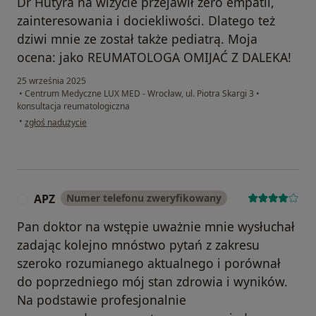
Dr Hutyra na wizycie przejawił zero empatii,
zainteresowania i dociekliwości. Dlatego też
dziwi mnie ze został także pediatrą. Moja
ocena: jako REUMATOLOGA OMIJAĆ Z DALEKA!
25 września 2025
•
Centrum Medyczne LUX MED - Wrocław, ul. Piotra Skargi 3
•
konsultacja reumatologiczna
w opinii użytkownika Małgorzata J.
•
zgłoś nadużycie
APZ
Numer telefonu zweryfikowany
A
Pan doktor na wstępie uważnie mnie wysłuchał
zadając kolejno mnóstwo pytań z zakresu
szeroko rozumianego aktualnego i porównał
do poprzedniego mój stan zdrowia i wyników.
Na podstawie profesjonalnie