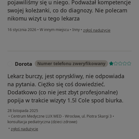
pojawiliśmy się u niego. Podważał kompetencje
swojej koleżanki, co do diagnozy. Nie polecam
nikomu wizyt u tego lekarza
w opinii użytkownika Monika
16 stycznia 2026
•
W innym miejscu
•
Inny
•
zgłoś nadużycie
Dorota
Numer telefonu zweryfikowany
D
Lekarz burczy, jest opryskliwy, nie odpowiada
na pytania. Ciężko się coś dowiedzieć.
Dodatkowo (co nie jest zbyt profesjonalne)
popija w trakcie wizyty 1.5l Cole spod biurka.
28 listopada 2025
•
Centrum Medyczne LUX MED - Wrocław, ul. Piotra Skargi 3
•
konsultacja pediatryczna (dzieci zdrowe)
w opinii użytkownika Dorota
•
zgłoś nadużycie