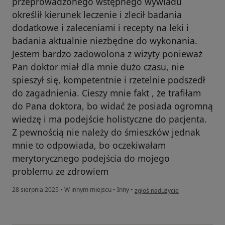
przeprowadzonego wstępnego wywiadu
określił kierunek leczenie i zlecił badania
dodatkowe i zaleceniami i recepty na leki i
badania aktualnie niezbędne do wykonania.
Jestem bardzo zadowolona z wizyty ponieważ
Pan doktor miał dla mnie dużo czasu, nie
spieszył się, kompetentnie i rzetelnie podszedł
do zagadnienia. Cieszy mnie fakt , że trafiłam
do Pana doktora, bo widać że posiada ogromną
wiedzę i ma podejście holistyczne do pacjenta.
Z pewnością nie należy do śmieszków jednak
mnie to odpowiada, bo oczekiwałam
merytorycznego podejścia do mojego
problemu ze zdrowiem
w opinii użytkownika APZ
28 sierpnia 2025
•
W innym miejscu
•
Inny
•
zgłoś nadużycie