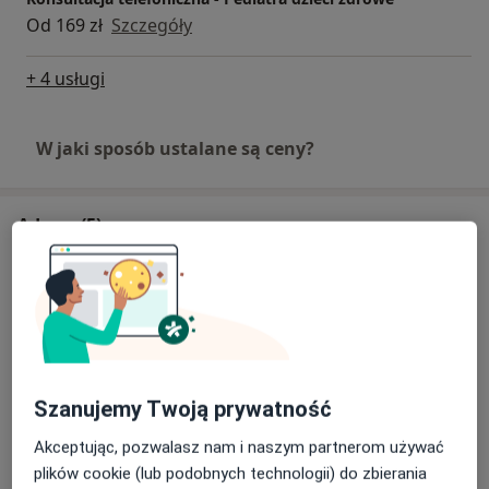
Od 169 zł
Szczegóły
+ 4 usługi
W jaki sposób ustalane są ceny?
Adresy (5)
Adres 1
Adres 2
Adres 3
Adres 4
Adres 5
Centrum Medyczne LUX MED - Wrocław, ul.
Piotra Skargi 3
Szanujemy Twoją prywatność
Piotra Skargi 3,
Stare Miasto
, 50-082
Wrocław
Akceptując, pozwalasz nam i naszym partnerom używać
plików cookie (lub podobnych technologii) do zbierania
Powiększ mapę