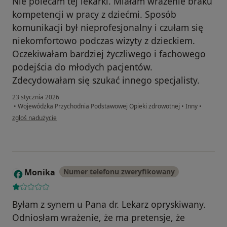
Nie polecam tej lekarki. Miałam wrażenie braku
kompetencji w pracy z dziećmi. Sposób
komunikacji był nieprofesjonalny i czułam się
niekomfortowo podczas wizyty z dzieckiem.
Oczekiwałam bardziej życzliwego i fachowego
podejścia do młodych pacjentów.
Zdecydowałam się szukać innego specjalisty.
23 stycznia 2026
•
Wojewódzka Przychodnia Podstawowej Opieki zdrowotnej
•
Inny
•
w opinii użytkownika Adrian
zgłoś nadużycie
Monika
Numer telefonu zweryfikowany
M
Byłam z synem u Pana dr. Lekarz opryskiwany.
Odniosłam wrażenie, że ma pretensje, że