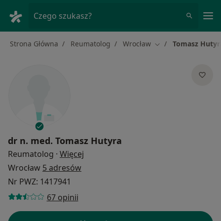
Me
Czego szukasz?
Strona Główna
Reumatolog
Wrocław
Tomasz Hutyr
Zmień miasto
dr n. med.
Tomasz Hutyra
O specjalizacjach
Reumatolog
·
Więcej
Wrocław
5 adresów
Nr PWZ: 1417941
67 opinii