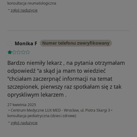
konsultacja reumatologiczna
w opinii użytkownika Pacjent
•
zgłoś nadużycie
Monika F
Numer telefonu zweryfikowany
M
Bardzo niemiły lekarz , na pytania otrzymałam
odpowiedź "a skąd ja mam to wiedzieć
"chciałam zaczerpnąć informacji na temat
szczepionek, pierwszy raz spotkałam się z tak
opryskliwym lekarzem .
27 kwietnia 2025
•
Centrum Medyczne LUX MED - Wrocław, ul. Piotra Skargi 3
•
konsultacja pediatryczna (dzieci zdrowe)
w opinii użytkownika Monika F
•
zgłoś nadużycie