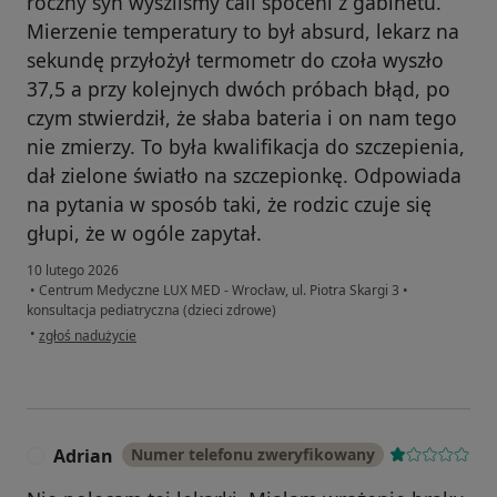
roczny syn wyszliśmy cali spoceni z gabinetu.
Mierzenie temperatury to był absurd, lekarz na
sekundę przyłożył termometr do czoła wyszło
37,5 a przy kolejnych dwóch próbach błąd, po
czym stwierdził, że słaba bateria i on nam tego
nie zmierzy. To była kwalifikacja do szczepienia,
dał zielone światło na szczepionkę. Odpowiada
na pytania w sposób taki, że rodzic czuje się
głupi, że w ogóle zapytał.
10 lutego 2026
•
Centrum Medyczne LUX MED - Wrocław, ul. Piotra Skargi 3
•
konsultacja pediatryczna (dzieci zdrowe)
w opinii użytkownika Paulina
•
zgłoś nadużycie
Adrian
Numer telefonu zweryfikowany
A