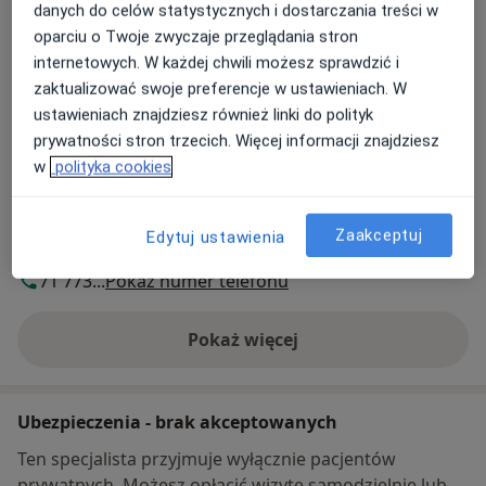
otwiera się w nowej karcie
danych do celów statystycznych i dostarczania treści w
oparciu o Twoje zwyczaje przeglądania stron
Dostępność
internetowych. W każdej chwili możesz sprawdzić i
Pokaż kalendarz
zaktualizować swoje preferencje w ustawieniach. W
ustawieniach znajdziesz również linki do polityk
prywatności stron trzecich. Więcej informacji znajdziesz
Metody płatności (wizyty prywatne)
w
polityka cookies
Gotówka
Karta płatnicza
Zaakceptuj
Edytuj ustawienia
Telefon
71 773...
Pokaż numer telefonu
Pokaż więcej
o adresie
Ubezpieczenia - brak akceptowanych
Ten specjalista przyjmuje wyłącznie pacjentów
prywatnych. Możesz opłacić wizytę samodzielnie lub