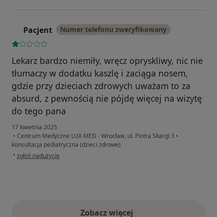
Pacjent
Numer telefonu zweryfikowany
P
Lekarz bardzo niemiły, wręcz opryskliwy, nic nie
tłumaczy w dodatku kaszlę i zaciąga nosem,
gdzie przy dzieciach zdrowych uważam to za
absurd, z pewnością nie pójdę więcej na wizytę
do tego pana
17 kwietnia 2025
•
Centrum Medyczne LUX MED - Wrocław, ul. Piotra Skargi 3
•
konsultacja pediatryczna (dzieci zdrowe)
w opinii użytkownika Pacjent
•
zgłoś nadużycie
Zobacz więcej