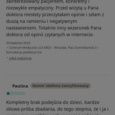
zainteresowany pacjentem, konkretny i
niezwykle empatyczny. Przed wizytą u Pana
doktora niestety przeczytałam opinie i szłam z
duszą na ramieniu i negatywnym
nastawieniem. Totalnie inny wizerunek Pana
doktora od opinii czytanych w internecie.
30 kwietnia 2026
•
Centrum Medyczne LUX MED – Wrocław, Plac Dominikański 3
•
konsultacja pediatryczna
w opinii użytkownika E.S.
•
zgłoś nadużycie
Paulina
Numer telefonu zweryfikowany
P
Kompletny brak podejścia do dzieci, bardzo
siłowa próba zbadania, do tego stopnia, że i ja i