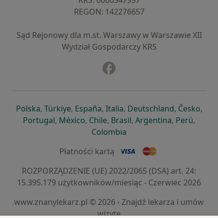
KRS: ⁠0000347997
REGON: ⁠142276657
Sąd Rejonowy dla m.st. Warszawy w Warszawie XII
Wydział Gospodarczy KRS
Facebook
otwiera się w nowej karcie
otwiera się w nowej karcie
otwiera się w nowej karcie
otwiera się w nowej karcie
otwiera się w nowej karci
otwiera się
otwi
Polska
,
Türkiye
,
España
,
Italia
,
Deutschland
,
Česko
,
otwiera się w nowej karcie
otwiera się w nowej karcie
otwiera się w nowej karcie
otwiera się w nowej kar
otwiera się 
otwier
Portugal
,
México
,
Chile
,
Brasil
,
Argentina
,
Perú
,
otwiera się w nowej karc
Colombia
Płatności kartą
ROZPORZĄDZENIE (UE) 2022/2065 (DSA) art. 24:
15.395.179 użytkowników/miesiąc - Czerwiec 2026
www.znanylekarz.pl © 2026 - Znajdź lekarza i umów
wizytę