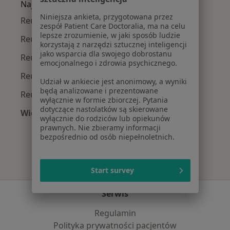
Najpopularniejsze ubezpieczenia
Niniejsza ankieta, przygotowana przez
Reumatolodzy z Allianz w Wrocławiu
zespół Patient Care Doctoralia, ma na celu
lepsze zrozumienie, w jaki sposób ludzie
Reumatolodzy z NFZ w Wrocławiu
korzystają z narzędzi sztucznej inteligencji
jako wsparcia dla swojego dobrostanu
Reumatolodzy z Medicover w Wrocławiu
emocjonalnego i zdrowia psychicznego.
Reumatolodzy z POLMED w Wrocławiu
Udział w ankiecie jest anonimowy, a wyniki
będą analizowane i prezentowane
Reumatolodzy z LUX MED w Wrocławiu
wyłącznie w formie zbiorczej. Pytania
dotyczące nastolatków są skierowane
Więcej (1)
wyłącznie do rodziców lub opiekunów
Więcej w kategorii: Najpopularniejsze ubezpie
prawnych. Nie zbieramy informacji
bezpośrednio od osób niepełnoletnich.
Start survey
Serwis
Regulamin
Polityka prywatności pacjentów