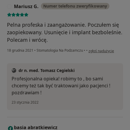
Mariusz G.
Numer telefonu zweryfikowany
M
Pelna profeska i zaangażowanie. Poczułem się
zaopiekowany. Usunięcie i implant bezboleśnie.
Polecam i wrócę.
w opinii użytkownika Mari
18 grudnia 2021
•
Stomatologia Na Podzamczu
•
•
zgłoś nadużycie
dr n. med. Tomasz Cegielski
Profesjonalna opieka! robimy to , bo sami
chcemy też tak być traktowani jako pacjenci !
pozdrawiam !
23 stycznia 2022
basia abratkiewicz
B