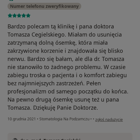
Numer telefonu zweryfikowany
Bardzo polecam tą klinikę i pana doktora
Tomasza Cegielskiego. Miałam do usunięcia
zatrzymaną dolną ósemkę, która miała
zakrzywione korzenie i znajdowała się blisko
nerwu. Bardzo się bałam, ale dla dr. Tomasza
nie stanowiło to żadnego problemu. W czasie
zabiegu troska o pacjenta i o komfort zabiegu
bez najmniejszych zastrzeżeń. Pełen
profesjonalizm od samego początku do końca.
Na pewno drugą ósemkę usunę też u pana
Tomasza. Dziękuję Panie Doktorze.
w opinii użytkownika basi
10 grudnia 2021
•
Stomatologia Na Podzamczu
•
•
zgłoś nadużycie