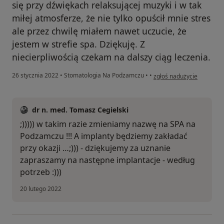
się przy dźwiękach relaksującej muzyki i w tak
miłej atmosferze, że nie tylko opuścił mnie stres
ale przez chwilę miałem nawet uczucie, że
jestem w strefie spa. Dziękuję. Z
niecierpliwością czekam na dalszy ciąg leczenia.
w opinii użytkownika Jacek
26 stycznia 2022
•
Stomatologia Na Podzamczu
•
•
zgłoś nadużycie
dr n. med. Tomasz Cegielski
;))))) w takim razie zmieniamy nazwę na SPA na
Podzamczu !!! A implanty będziemy zakładać
przy okazji …;))) - dziękujemy za uznanie
zapraszamy na następne implantacje - według
potrzeb :)))
20 lutego 2022