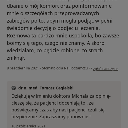
dbanie o mój komfort oraz poinformowanie
mnie o szczegółach przeprowadzanych
zabiegów po to, abym mogła podjąć w pełni
świadomie decyzję o podjęciu leczenia.
Rozmowa ta bardzo mnie uspokoiła, bo zawsze
boimy się tego, czego nie znamy. A skoro
wiedziałam, co będzie robione, to strach
zniknął.
w opinii użytkownika 
8 października 2021
•
Stomatologia Na Podzamczu
•
•
zgłoś nadużycie
dr n. med. Tomasz Cegielski
Dziękuję w imieniu doktora Michała za opinię-
cieszę się, że pacjenci doceniają to , że
poświęcamy czas aby nasi pacjenci czuli się
bezpiecznie. Zapraszamy ponownie !
10 października 2021