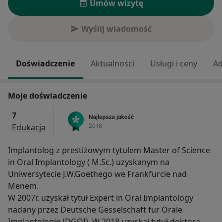
Umów wizytę
Wyślij wiadomość
Doświadczenie
Aktualności
Usługi i ceny
Ad
Moje doświadczenie
7
Edukacja
Implantolog z prestiżowym tytułem Master of Science
in Oral Implantology ( M.Sc.) uzyskanym na
Uniwersytecie J.W.Goethego we Frankfurcie nad
Menem.
W 2007r. uzyskał tytuł Expert in Oral Implantology
nadany przez Deutsche Gesselschaft fur Orale
Implantologie (DGOI). W 2018 uzyskał tytuł doktora