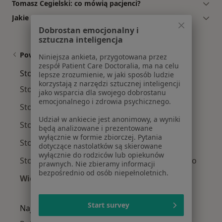
Tomasz Cegielski: co mówią pacjenci?
Jakie ubezpieczenia akceptuje Tomasz Cegielski?
Dobrostan emocjonalny i
sztuczna inteligencja
Powiązane wyszukiwania
Niniejsza ankieta, przygotowana przez
zespół Patient Care Doctoralia, ma na celu
Stomatolodzy w pobliżu
lepsze zrozumienie, w jaki sposób ludzie
korzystają z narzędzi sztucznej inteligencji
Stomatolodzy Prawobrzeże
jako wsparcia dla swojego dobrostanu
emocjonalnego i zdrowia psychicznego.
Stomatolodzy Gumieńce
Udział w ankiecie jest anonimowy, a wyniki
Stomatolodzy Dąbie
będą analizowane i prezentowane
wyłącznie w formie zbiorczej. Pytania
Stomatolodzy Osów
dotyczące nastolatków są skierowane
wyłącznie do rodziców lub opiekunów
Stomatolodzy Wielgowo-Sławociesze-Zdunowo
prawnych. Nie zbieramy informacji
bezpośrednio od osób niepełnoletnich.
Więcej (2)
Więcej w kategorii: Stomatolodzy w pobliżu
Start survey
Najczęście leczone choroby