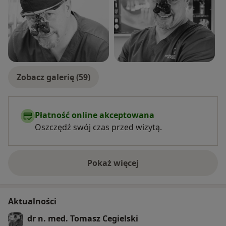
International Congress of Oral Implantologists (ICOI).
Wykładowca na krajowych i międzynarodowych
kongresach implantologicznych.
Egzaminator i wykładowca Curricullum Polskiego
Stowarzyszenia Implantologicznego oraz 3D Master
Club.
Ukończył elitarną Akademię Johna Koisa w Seattle.
Zobacz galerię (59)
Płatność online akceptowana
Oszczędź swój czas przed wizytą.
Pokaż więcej
o doświadczeniu
Aktualności
dr n. med. Tomasz Cegielski