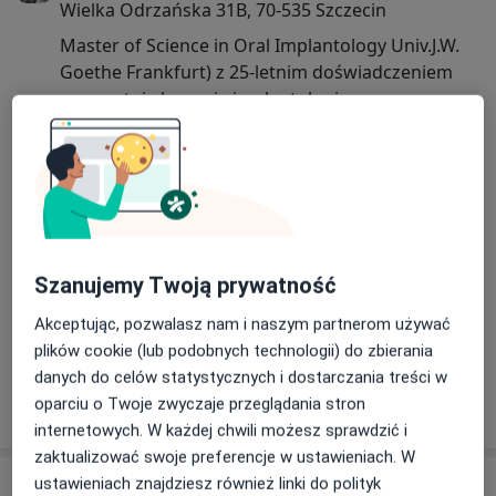
Wielka Odrzańska 31B, 70-535 Szczecin
Master of Science in Oral Implantology Univ.J.W.
Goethe Frankfurt) z 25-letnim doświadczeniem
gwarantuje leczenie implantologiczne na
najwyższym poziomie.
28/08/2023
Szanujemy Twoją prywatność
Akceptując, pozwalasz nam i naszym partnerom używać
plików cookie (lub podobnych technologii) do zbierania
danych do celów statystycznych i dostarczania treści w
oparciu o Twoje zwyczaje przeglądania stron
internetowych. W każdej chwili możesz sprawdzić i
zaktualizować swoje preferencje w ustawieniach. W
ustawieniach znajdziesz również linki do polityk
Usługi i ceny