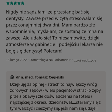
Nigdy nie sądziłam, że przestanę bać się
dentysty. Zawsze przed wizytą stresowałam się
przez conajmniej dwa dni. Mam bardzo złe
wspomnienia, myślałam, że zostaną ze mną na
zawsze. Ale udało się! To niesamowite, dzięki
atmosferze w gabinecie i podejściu lekarza nie
boję się dentysty! Polecam!
w opinii użytkownika K. Sła
18 lutego 2022
•
Stomatologia Na Podzamczu
•
•
zgłoś nadużycie
dr n. med. Tomasz Cegielski
Dziękuję za opinię - strach to największy wróg
zdrowych zębów - wielu pacjentów straciło zęby
prze z obawy i złe doświadczenia na fotelu (
najczęściej z okresu dzieciństwa)....staramy się z
tym walczyć i cieszymy się, jeśli nam się udaje !