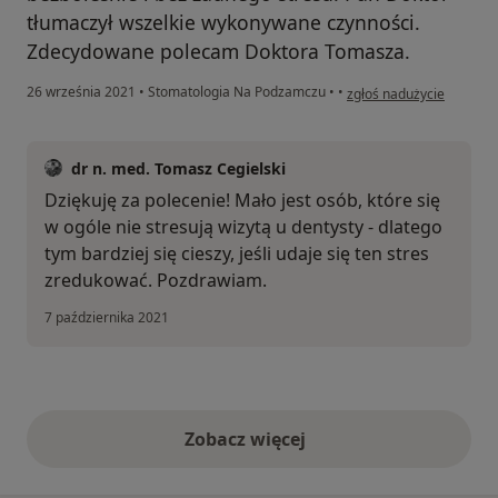
tłumaczył wszelkie wykonywane czynności.
Zdecydowane polecam Doktora Tomasza.
w opinii użytkownika Ma
26 września 2021
•
Stomatologia Na Podzamczu
•
•
zgłoś nadużycie
dr n. med. Tomasz Cegielski
Dziękuję za polecenie! Mało jest osób, które się
w ogóle nie stresują wizytą u dentysty - dlatego
tym bardziej się cieszy, jeśli udaje się ten stres
zredukować. Pozdrawiam.
7 października 2021
Zobacz więcej
opinie powyżej