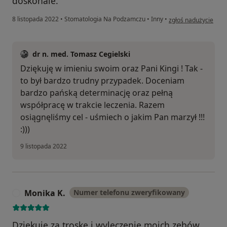
doskonale.
w opinii użytkownik
8 listopada 2022
•
Stomatologia Na Podzamczu
•
Inny
•
zgłoś nadużycie
dr n. med. Tomasz Cegielski
Dziękuję w imieniu swoim oraz Pani Kingi ! Tak -
to był bardzo trudny przypadek. Doceniam
bardzo pańską determinację oraz pełną
współpracę w trakcie leczenia. Razem
osiągnęliśmy cel - uśmiech o jakim Pan marzył !!!
:)))
9 listopada 2022
Monika K.
Numer telefonu zweryfikowany
M
Dziękuje za troskę i wyleczenie moich zębów.