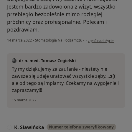
Jestem bardzo zadowolona z wizyt, wszystko
przebiegło bezboleśnie mimo rozległej
próchnicy oraz profesjonalnie. Polecam i
pozdrawiam.
w opinii użytkownika Monik
14 marca 2022
•
Stomatologia Na Podzamczu
•
•
zgłoś nadużycie
dr n. med. Tomasz Cegielski
Ty my dziękujemy za zaufanie - niestety nie
zawsze się udaje uratować wszystkie zęby....:(((
ale od tego są implanty. Czekamy na wygojenie i
zapraszamy!!!
15 marca 2022
K. Sławińska
Numer telefonu zweryfikowany
K