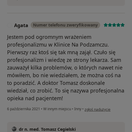
Agata
Numer telefonu zweryfikowany
A
Jestem pod ogromnym wrażeniem
profesjonalizmu w Klinice Na Podzamczu.
Pierwszy raz ktoś się tak mną zajął. Czuło się
profesjonalizm i wiedzę ze strony lekarza. Sam
zauważył kilka problemów, o których nawet nie
mówiłem, bo nie wiedziałem, że można coś na
to poradzić. A doktor Tomasz doskonale
wiedział, co zrobić. To się nazywa profesjonalna
opieka nad pacjentem!
w opinii użytkownika Agata
6 października 2021
•
W innym miejscu
•
Inny
•
zgłoś nadużycie
dr n. med. Tomasz Cegielski