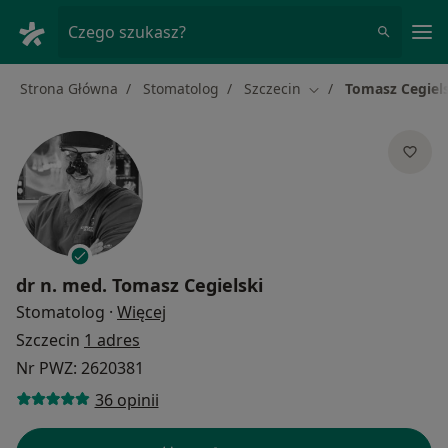
Me
Czego szukasz?
Strona Główna
Stomatolog
Szczecin
Tomasz Cegiel
Zmień miasto
dr n. med.
Tomasz Cegielski
O specjalizacjach
Stomatolog
·
Więcej
Szczecin
1 adres
Nr PWZ: 2620381
36 opinii