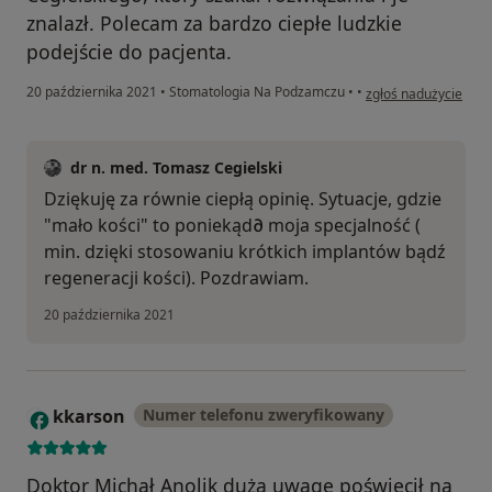
znalazł. Polecam za bardzo ciepłe ludzkie
podejście do pacjenta.
w opinii użytkownika
20 października 2021
•
Stomatologia Na Podzamczu
•
•
zgłoś nadużycie
dr n. med. Tomasz Cegielski
Dziękuję za równie ciepłą opinię. Sytuacje, gdzie
"mało kości" to poniekąd∂ moja specjalność (
min. dzięki stosowaniu krótkich implantów bądź
regeneracji kości). Pozdrawiam.
20 października 2021
kkarson
Numer telefonu zweryfikowany
K
Doktor Michał Anolik dużą uwagę poświęcił na