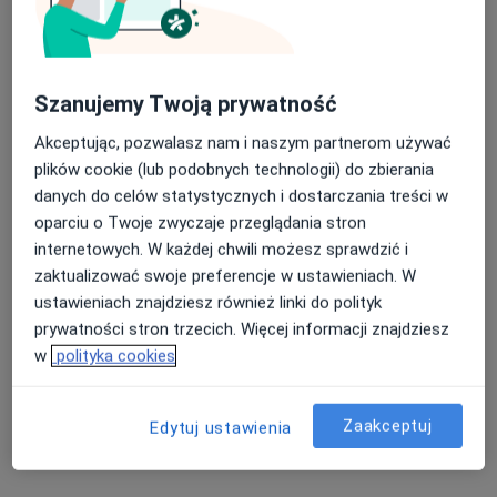
Szanujemy Twoją prywatność
Akceptując, pozwalasz nam i naszym partnerom używać
Bezpieczne płatności
plików cookie (lub podobnych technologii) do zbierania
lek. dent. Dariusz Iwaniak
danych do celów statystycznych i dostarczania treści w
oparciu o Twoje zwyczaje przeglądania stron
·
Więcej
Stomatolog
internetowych. W każdej chwili możesz sprawdzić i
6 opinii
zaktualizować swoje preferencje w ustawieniach. W
Wielka Odrzańska 31B, Szczecin
•
Mapa
ustawieniach znajdziesz również linki do polityk
Stomatologia Na Podzamczu
prywatności stron trzecich. Więcej informacji znajdziesz
Konsultacja stomatologiczna (pierwsza wizyta)
350 zł
w
polityka cookies
Specjalista nie oferuje umawiania online pod tym adresem.
Zaakceptuj
Edytuj ustawienia
Poproś o wizytę