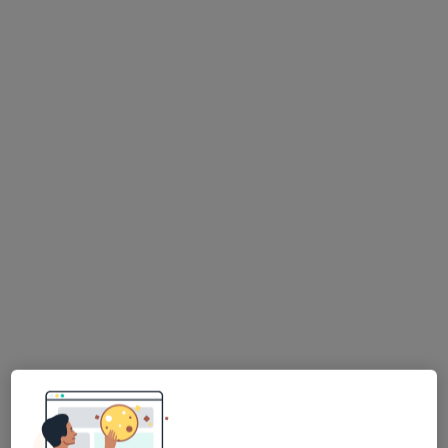
lek. Dominika Przybylska
·
Więcej
Stomatolog
26 opinii
Adres 1
Adres 2
Ul. Andrzeja Struga 42, Szczecin
•
Mapa
Dom Lekarski – Ambulatorium Struga
Konsultacja stomatologiczna
250 zł
Specjalista nie oferuje umawiania online pod tym adresem.
Poproś o wizytę