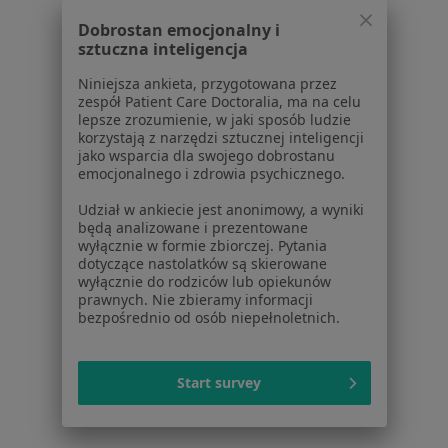
Dobrostan emocjonalny i
sztuczna inteligencja
1
2
3
4
5
...
22
Niniejsza ankieta, przygotowana przez
zespół Patient Care Doctoralia, ma na celu
Powiązane wyszukiwania
lepsze zrozumienie, w jaki sposób ludzie
korzystają z narzędzi sztucznej inteligencji
Inne dzielnice w Szczecinie
jako wsparcia dla swojego dobrostanu
emocjonalnego i zdrowia psychicznego.
Stomatolodzy Prawobrzeże
Udział w ankiecie jest anonimowy, a wyniki
Stomatolodzy Gumieńce
będą analizowane i prezentowane
wyłącznie w formie zbiorczej. Pytania
Stomatolodzy Osów
dotyczące nastolatków są skierowane
wyłącznie do rodziców lub opiekunów
Stomatolodzy Wielgowo-Sławociesze-Zdunowo
prawnych. Nie zbieramy informacji
bezpośrednio od osób niepełnoletnich.
Stomatolodzy Turzyn
Więcej (1)
Więcej w kategorii: Inne dzielnice w Szczecinie
Start survey