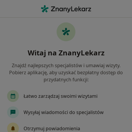
Me
Stomatolog • Dąbie, Szczecin, zachodniopomorskie
Filtry
Ubezpieczenie
Mapa
Stomatolodzy Szczecin Dąbie
Witaj na ZnanyLekarz
Jak działają wyniki wyszukiwania
Znajdź najlepszych specjalistów i umawiaj wizyty.
Pobierz aplikację, aby uzyskać bezpłatny dostęp do
Wybierz swoje ubezpieczenie
przydatnych funkcji:
NFZ
Łatwo zarządzaj swoimi wizytami
Wysyłaj wiadomości do specjalistów
Otrzymuj powiadomienia