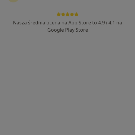
Nasza średnia ocena na App Store to 4.9 i 4.1 na
lek. dent. Małgorzata Kaczor
Google Play Store
Stomatolog, Lekarz wykonujący zabiegi medycyny estetycznej
94 opinie
Kołłątaja 19/2, Szczecin
•
Mapa
ALDENT Gabinety Stomatologiczne i Medycyna Estetyczna Małgorzata Kaczor
Leczenie kanałowe
od 150 zł
Specjalista nie oferuje umawiania online pod tym adresem.
Poproś o wizytę