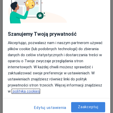
Szanujemy Twoją prywatność
lek. dent. Milena Mrozińska
Akceptując, pozwalasz nam i naszym partnerom używać
·
Więcej
Stomatolog
plików cookie (lub podobnych technologii) do zbierania
51 opinii
danych do celów statystycznych i dostarczania treści w
Pocztowa 28, Szczecin
•
Mapa
oparciu o Twoje zwyczaje przeglądania stron
Sonomed Stomatologia
internetowych. W każdej chwili możesz sprawdzić i
zaktualizować swoje preferencje w ustawieniach. W
Konsultacja stomatologiczna
od 200 zł
ustawieniach znajdziesz również linki do polityk
Specjalista nie oferuje umawiania online pod tym adresem.
prywatności stron trzecich. Więcej informacji znajdziesz
w
polityka cookies
Poproś o wizytę
Zaakceptuj
Edytuj ustawienia