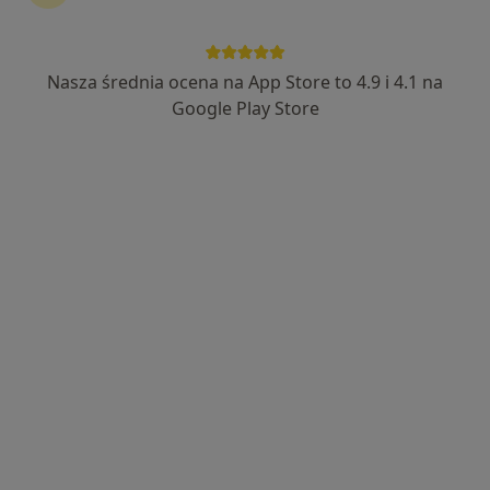
Nasza średnia ocena na App Store to 4.9 i 4.1 na
Bezpieczne płatności
Google Play Store
lek. dent. Tomasz Kurek
·
Więcej
Stomatolog
20 opinii
Adres 1
Adres 2
Ostrawicka 18, Szczecin
•
Mapa
Fabryka usmiechu
Chirurgia stomatologiczna
250 zł
Specjalista nie oferuje umawiania online pod tym adresem.
Poproś o wizytę