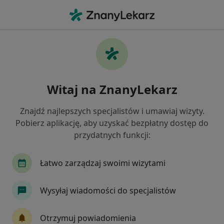
Me
Ruchomość Zębów • Szczecin, zachodniopomorskie
Filtry
• 1
Ubezpieczenie
Map
Ruchomość zębów specjaliści w Szczecinie
Witaj na ZnanyLekarz
Jak działają wyniki wyszukiwania
Znajdź najlepszych specjalistów i umawiaj wizyty.
Pobierz aplikację, aby uzyskać bezpłatny dostęp do
Jakiego specjalisty szukasz?
przydatnych funkcji:
Stomatolog
Chirurg stomatologiczny
Ort
Łatwo zarządzaj swoimi wizytami
Wysyłaj wiadomości do specjalistów
Otrzymuj powiadomienia