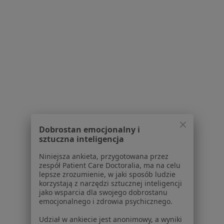
Poproś o wizytę
1
2
3
4
5
Powiązane wyszukiwania
W pobliżu Szczecina
Ruchomość zębów w Mierzynie
Ruchomość zębów w Policach
Dobrostan emocjonalny i
Ruchomość zębów w Stargardzie
sztuczna inteligencja
Ruchomość zębów w Gryfinie
Niniejsza ankieta, przygotowana przez
zespół Patient Care Doctoralia, ma na celu
Ruchomość zębów w Przecławiu
lepsze zrozumienie, w jaki sposób ludzie
korzystają z narzędzi sztucznej inteligencji
jako wsparcia dla swojego dobrostanu
Schorzenia w Szczecinie
emocjonalnego i zdrowia psychicznego.
Próchnica w Szczecinie
Udział w ankiecie jest anonimowy, a wyniki