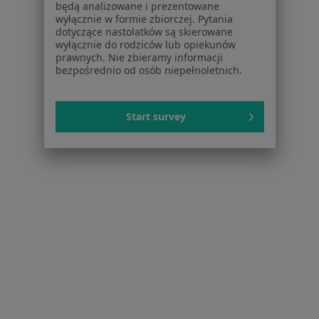
będą analizowane i prezentowane
Ból zęba w Szczecinie
wyłącznie w formie zbiorczej. Pytania
dotyczące nastolatków są skierowane
Braki zębowe w Szczecinie
wyłącznie do rodziców lub opiekunów
prawnych. Nie zbieramy informacji
Nadwrażliwość zębów w Szczecinie
bezpośrednio od osób niepełnoletnich.
Choroby miazgi w Szczecinie
Więcej (15)
Start survey
Więcej w kategorii: Schorzenia w Szczecinie
Strona Główna
Choroby
Ruchomość Zębów
Zmień miasto
Szczecin
Zmień miasto
Serwis