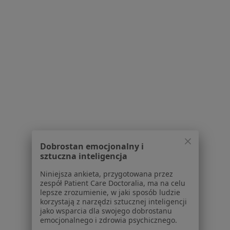
Higienizacja
350 zł
Specjalista nie oferuje umawiania online pod tym adresem.
Poproś o wizytę
1
2
3
4
5
Powiązane wyszukiwania
W pobliżu Szczecina
Dobrostan emocjonalny i
Urazy zębów w Mierzynie
sztuczna inteligencja
Urazy zębów w Stargardzie
Niniejsza ankieta, przygotowana przez
zespół Patient Care Doctoralia, ma na celu
Urazy zębów w Gryfinie
lepsze zrozumienie, w jaki sposób ludzie
korzystają z narzędzi sztucznej inteligencji
Urazy zębów w Policach
jako wsparcia dla swojego dobrostanu
emocjonalnego i zdrowia psychicznego.