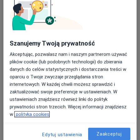
Szanujemy Twoją prywatność
Akceptując, pozwalasz nam i naszym partnerom używać
plików cookie (lub podobnych technologii) do zbierania
lek. dent. Natalia Kurpik
danych do celów statystycznych i dostarczania treści w
·
Więcej
Stomatolog
oparciu o Twoje zwyczaje przeglądania stron
105 opinii
internetowych. W każdej chwili możesz sprawdzić i
Pocztowa 28, Szczecin
•
Mapa
zaktualizować swoje preferencje w ustawieniach. W
Sonomed Stomatologia
ustawieniach znajdziesz również linki do polityk
prywatności stron trzecich. Więcej informacji znajdziesz
Konsultacja stomatologiczna
od 200 zł
w
polityka cookies
Specjalista nie oferuje umawiania online pod tym adresem.
Poproś o wizytę
Zaakceptuj
Edytuj ustawienia