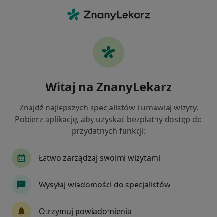
Me
Urazy Zębów • Szczecin, zachodniopomorskie
Filtry
• 1
Ubezpieczenie
Map
Urazy zębów specjaliści w Szczecinie
Witaj na ZnanyLekarz
Jak działają wyniki wyszukiwania
Znajdź najlepszych specjalistów i umawiaj wizyty.
Pobierz aplikację, aby uzyskać bezpłatny dostęp do
Jakiego specjalisty szukasz?
przydatnych funkcji:
Stomatolog
Protetyk stomatologiczny
Ch
Łatwo zarządzaj swoimi wizytami
Wysyłaj wiadomości do specjalistów
Otrzymuj powiadomienia