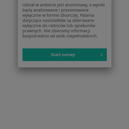
Schorzenia w Szczecinie
Udział w ankiecie jest anonimowy, a wyniki
Próchnica w Szczecinie
będą analizowane i prezentowane
wyłącznie w formie zbiorczej. Pytania
Ból zęba w Szczecinie
dotyczące nastolatków są skierowane
wyłącznie do rodziców lub opiekunów
Braki zębowe w Szczecinie
prawnych. Nie zbieramy informacji
bezpośrednio od osób niepełnoletnich.
Nadwrażliwość zębów w Szczecinie
Choroby miazgi w Szczecinie
Start survey
Więcej (15)
Więcej w kategorii: Schorzenia w Szczecinie
Strona Główna
Choroby
Urazy Zębów
Szczecin
Zmień miasto
Zmień
Serwis