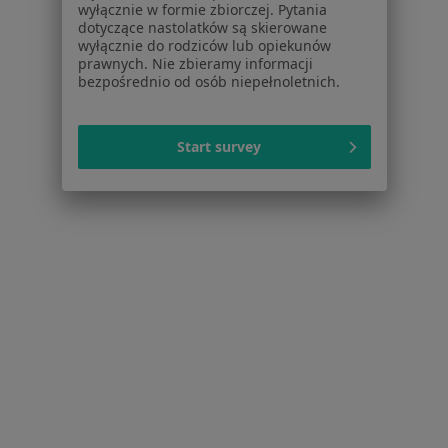
wyłącznie w formie zbiorczej. Pytania
dotyczące nastolatków są skierowane
Braki zębowe w Szczecinie
wyłącznie do rodziców lub opiekunów
prawnych. Nie zbieramy informacji
Nadwrażliwość zębów w Szczecinie
bezpośrednio od osób niepełnoletnich.
Choroby miazgi w Szczecinie
Więcej (15)
Start survey
Więcej w kategorii: Schorzenia w Szczecinie
Strona Główna
Choroby
Przebarwienia Zębów
Zmień mias
Szczecin
Zmień miasto
Serwis
Regulamin