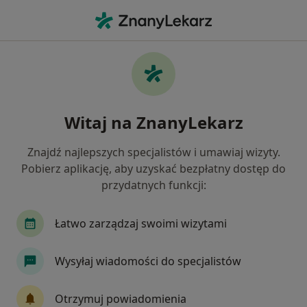
Me
Przebarwienia Zębów • Szczecin, zachodniopomorskie
Filtry
• 1
Ubezpieczenie
Map
Przebarwienia zębów specjaliści w
Witaj na ZnanyLekarz
Szczecinie
Jak działają wyniki wyszukiwania
Znajdź najlepszych specjalistów i umawiaj wizyty.
Pobierz aplikację, aby uzyskać bezpłatny dostęp do
przydatnych funkcji:
Jakiego specjalisty szukasz?
Stomatolog
Protetyk stomatologiczny
Ch
Łatwo zarządzaj swoimi wizytami
Wysyłaj wiadomości do specjalistów
Otrzymuj powiadomienia