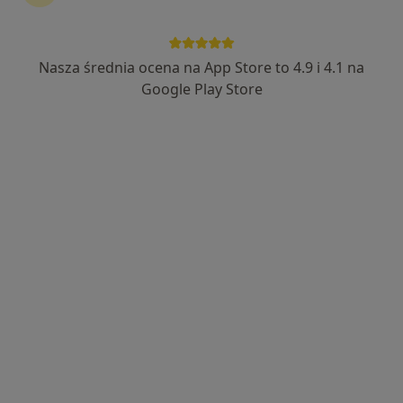
Nasza średnia ocena na App Store to 4.9 i 4.1 na
Google Play Store
Bezpieczne płatności
lek. dent. Grażyna Połudzień
Stomatolog, Chirurg stomatologiczny, Protetyk
·
Więcej
stomatologiczny
624 opinie
Tadeusza Zawadzkiego 148, Szczecin
•
Mapa
Specjalistyczna Praktyka Stomatologiczna PP-DENT
Chirurgia stomatologiczna
od 400 zł
Specjalista nie oferuje umawiania online pod tym adresem.
Poproś o wizytę