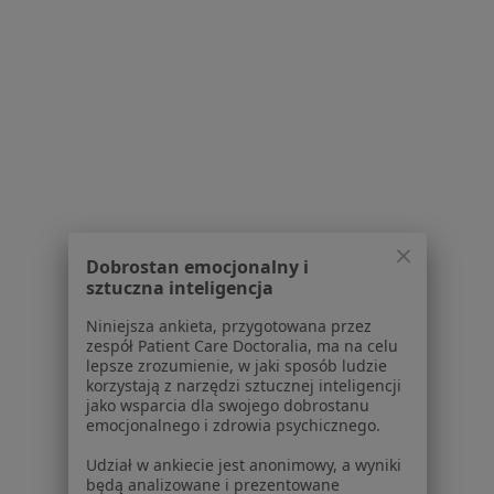
1
2
3
4
5
6
9
Powiązane wyszukiwania
W pobliżu Szczecina
Przebarwienia zębów w Stargardzie
Przebarwienia zębów w Mierzynie
Przebarwienia zębów w Nowogardzie
Dobrostan emocjonalny i
Przebarwienia zębów w Goleniowie
sztuczna inteligencja
Przebarwienia zębów w Gryfinie
Niniejsza ankieta, przygotowana przez
zespół Patient Care Doctoralia, ma na celu
Więcej (2)
lepsze zrozumienie, w jaki sposób ludzie
Więcej w kategorii: W pobliżu Szczecina
korzystają z narzędzi sztucznej inteligencji
jako wsparcia dla swojego dobrostanu
Schorzenia w Szczecinie
emocjonalnego i zdrowia psychicznego.
Próchnica w Szczecinie
Udział w ankiecie jest anonimowy, a wyniki
będą analizowane i prezentowane
Ból zęba w Szczecinie