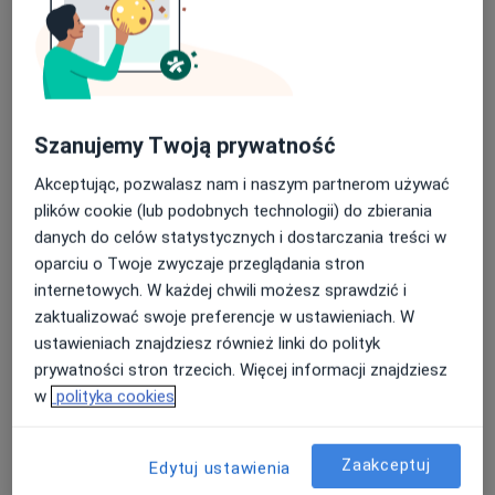
Szanujemy Twoją prywatność
lek. dent. Milena Mrozińska
·
Więcej
Stomatolog
Akceptując, pozwalasz nam i naszym partnerom używać
51 opinii
plików cookie (lub podobnych technologii) do zbierania
danych do celów statystycznych i dostarczania treści w
Pocztowa 28, Szczecin
•
Mapa
oparciu o Twoje zwyczaje przeglądania stron
Sonomed Stomatologia
internetowych. W każdej chwili możesz sprawdzić i
Konsultacja stomatologiczna
od 200 zł
zaktualizować swoje preferencje w ustawieniach. W
Specjalista nie oferuje umawiania online pod tym adresem.
ustawieniach znajdziesz również linki do polityk
prywatności stron trzecich. Więcej informacji znajdziesz
Poproś o wizytę
w
polityka cookies
Zaakceptuj
Edytuj ustawienia