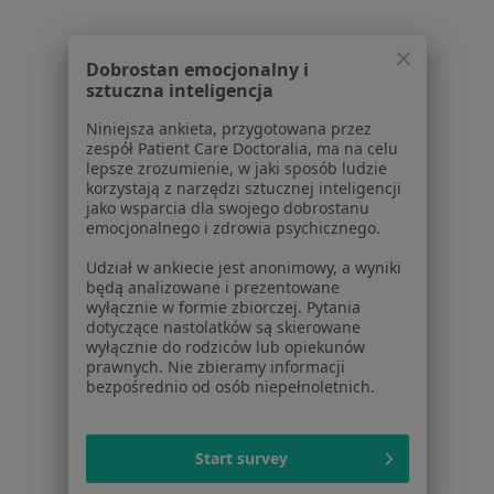
Polityka cookies
Jak działają wyniki wyszukiwania
Dostępność
Dobrostan emocjonalny i
O nas
sztuczna inteligencja
Praca
Rekrutujemy!
Niniejsza ankieta, przygotowana przez
Partnerzy
zespół Patient Care Doctoralia, ma na celu
Centrum prasowe
lepsze zrozumienie, w jaki sposób ludzie
Kontakt
korzystają z narzędzi sztucznej inteligencji
jako wsparcia dla swojego dobrostanu
Dla pacjentów
emocjonalnego i zdrowia psychicznego.
Udział w ankiecie jest anonimowy, a wyniki
Lekarze
będą analizowane i prezentowane
Placówki medyczne
wyłącznie w formie zbiorczej. Pytania
Pytania i odpowiedzi
dotyczące nastolatków są skierowane
wyłącznie do rodziców lub opiekunów
Usługi i zabiegi
prawnych. Nie zbieramy informacji
Choroby
bezpośrednio od osób niepełnoletnich.
Pomoc
Aplikacje mobilne
Blog dla pacjentów
Start survey