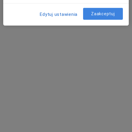
Poproś o wizytę
Zaakceptuj
Edytuj ustawienia
lek. dent. Agnieszka Grocholska
Stomatolog
Adres 1
Adres 2
ul. Henryka Sienkiewicza 1 a, Wolin
•
Mapa
ndywidualna Praktyka Lekarska
Specjalista nie oferuje umawiania online pod tym adresem.