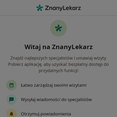
Me
Stomatolog • Przybiernów, zachodniopomorskie
Filtry
Mapa
Polecani stomatolodzy w
Witaj na ZnanyLekarz
Jak działają wyniki wyszukiwania
Znajdź najlepszych specjalistów i umawiaj wizyty.
Pobierz aplikację, aby uzyskać bezpłatny dostęp do
przydatnych funkcji:
Łatwo zarządzaj swoimi wizytami
Wysyłaj wiadomości do specjalistów
lek. dent. Marek Kęska
Stomatolog
Otrzymuj powiadomienia