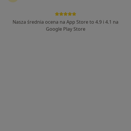
1 opinia
Cisowa 3, Przybiernów
•
Mapa
SPZOZ w Przybiernowie
Nasza średnia ocena na App Store to 4.9 i 4.1 na
Konsultacja stomatologiczna
Brak ceny
Google Play Store
Specjalista nie oferuje umawiania online pod tym adresem.
Poproś o wizytę
lek. dent. Janusz Ejkszto
Stomatolog