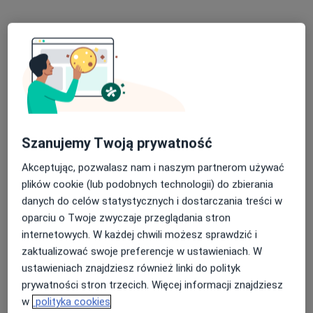
Tęczowa 3, Stepnica
•
Mapa
Gabinet Stomatologiczny
Specjalista nie oferuje umawiania online pod tym adresem.
Poproś o wizytę
Szanujemy Twoją prywatność
Akceptując, pozwalasz nam i naszym partnerom używać
plików cookie (lub podobnych technologii) do zbierania
danych do celów statystycznych i dostarczania treści w
oparciu o Twoje zwyczaje przeglądania stron
Cezary Sławomir Król
internetowych. W każdej chwili możesz sprawdzić i
Stomatolog
zaktualizować swoje preferencje w ustawieniach. W
ustawieniach znajdziesz również linki do polityk
Cisowa 3, Przybiernów
•
Mapa
prywatności stron trzecich. Więcej informacji znajdziesz
SPZOZ w Przybiernowie
w
polityka cookies
Specjalista nie oferuje umawiania online pod tym adresem.