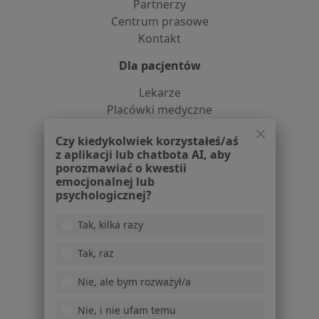
Partnerzy
Centrum prasowe
Kontakt
Dla pacjentów
Lekarze
Placówki medyczne
Pytania i odpowiedzi
Czy kiedykolwiek korzystałeś/aś
Usługi i zabiegi
z aplikacji lub chatbota AI, aby
Choroby
porozmawiać o kwestii
Pomoc
emocjonalnej lub
psychologicznej?
Aplikacje mobilne
Blog dla pacjentów
Tak, kilka razy
Dla profesjonalistów
Tak, raz
Cennik
Nie, ale bym rozważył/a
Dla lekarzy
Dla placówek medycznych
Nie, i nie ufam temu
Noa Notes
nowość