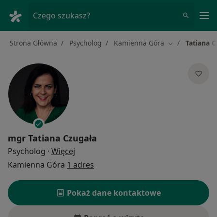
Me
Czego szukasz?
Strona Główna
Psycholog
Kamienna Góra
Tatiana C
Zmień miasto
mgr
Tatiana Czugała
O specjalizacjach
Psycholog
·
Więcej
Kamienna Góra
1 adres
Pokaż dane kontaktowe