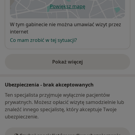
Powiększ mapę
otwiera się w nowej karcie
Dostępność
W tym gabinecie nie można umawiać wizyt przez
internet
Co mam zrobić w tej sytuacji?
Pokaż więcej
o adresie
Ubezpieczenia - brak akceptowanych
Ten specjalista przyjmuje wyłącznie pacjentów
prywatnych. Możesz opłacić wizytę samodzielnie lub
znaleźć innego specjalistę, który akceptuje Twoje
ubezpieczenie.