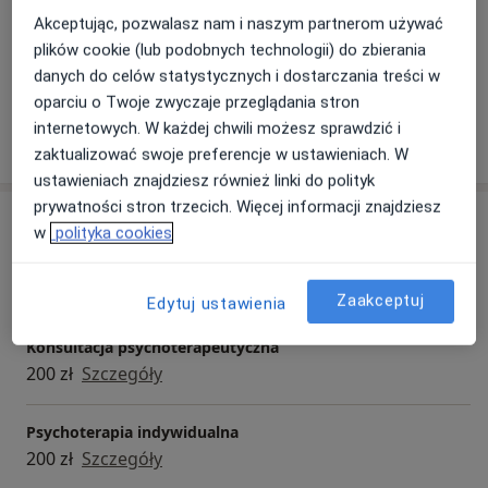
Główne obszary pomocy
mają trudności w relacjach oraz tymi, którzy znaleźli
Akceptując, pozwalasz nam i naszym partnerom używać
Bezsenność
Depresja
Problemy wychowawcze
się w kryzysie życiowym. Prowadzę psychoterapię
plików cookie (lub podobnych technologii) do zbierania
a11y
Zaburzenia emocjonalne
Nerwica natręctw
+19
indywidualną osób dorosłych, młodzieży oraz terapię
danych do celów statystycznych i dostarczania treści w
par.
oparciu o Twoje zwyczaje przeglądania stron
internetowych. W każdej chwili możesz sprawdzić i
Pokaż więcej
o doświadczeniu
zaktualizować swoje preferencje w ustawieniach. W
ustawieniach znajdziesz również linki do polityk
prywatności stron trzecich. Więcej informacji znajdziesz
Usługi i ceny
w
polityka cookies
Konsultacja psychologiczna
200 zł
Szczegóły
Zaakceptuj
Edytuj ustawienia
Konsultacja psychoterapeutyczna
200 zł
Szczegóły
Psychoterapia indywidualna
200 zł
Szczegóły