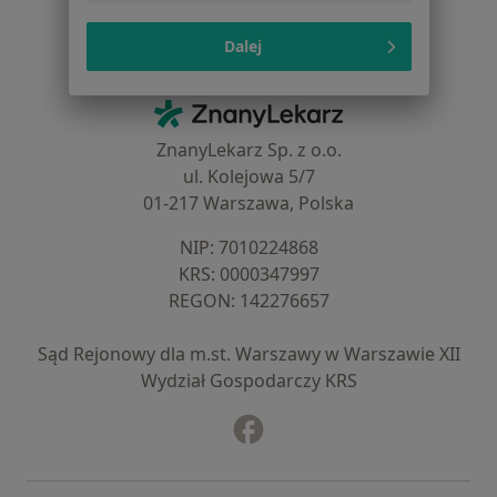
Baza wiedzy
Dalej
Centrum Pomocy dla Specjalisty
Kontakt
ZnanyLekarz - Strona główna
ZnanyLekarz Sp. z o.o.
ul. Kolejowa 5/7
01-217 Warszawa, Polska
NIP: ⁠7010224868
KRS: ⁠0000347997
REGON: ⁠142276657
Sąd Rejonowy dla m.st. Warszawy w Warszawie XII
Wydział Gospodarczy KRS
Facebook
otwiera się w nowej karcie