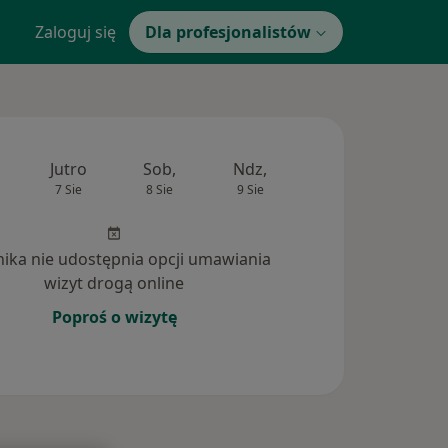
Zaloguj się
Dla profesjonalistów
Jutro
Sob,
Ndz,
Pon,
Wt,
7 Sie
8 Sie
9 Sie
10 Sie
11 Si
inika nie udostępnia opcji umawiania
wizyt drogą online
Poproś o wizytę