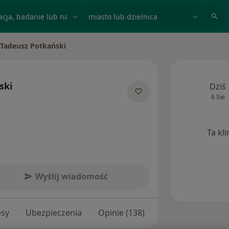
acja, badanie lub nazwisko
miasto lub dzielnica
Tadeusz Potkański
ń miasto
ski
Dziś
6 Sie
 specjalizacjach
Ta kl
Wyślij wiadomość
esy
Ubezpieczenia
Opinie (138)