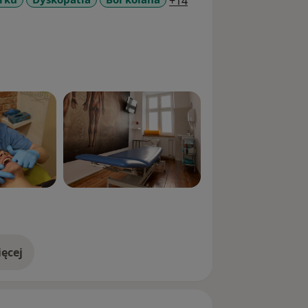
a11y_sr_more_disease
+14
ęcej
doświadczeniu