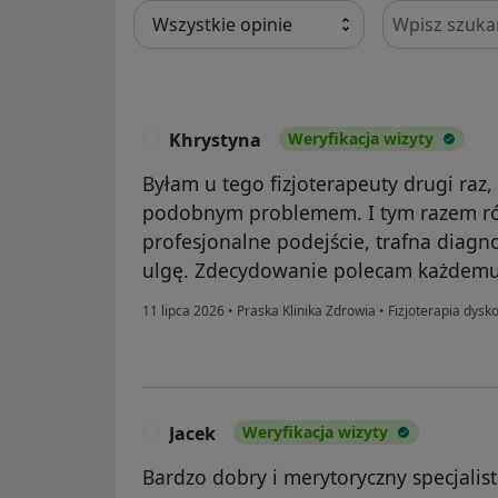
Szukaj w opi
Khrystyna
Weryfikacja wizyty
K
Byłam u tego fizjoterapeuty drugi raz
podobnym problemem. I tym razem ró
profesjonalne podejście, trafna diagno
ulgę. Zdecydowanie polecam każdemu, 
11 lipca 2026
•
Praska Klinika Zdrowia
•
Fizjoterapia dysko
Jacek
Weryfikacja wizyty
J
Bardzo dobry i merytoryczny specjalis