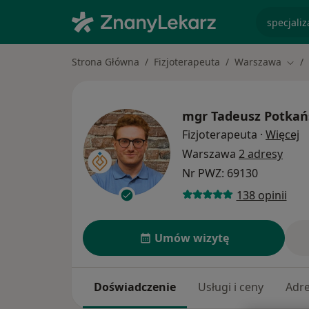
specjaliz
Strona Główna
Fizjoterapeuta
Warszawa
Zmie
mgr
Tadeusz Potkań
O
Fizjoterapeuta
·
Więcej
Warszawa
2 adresy
Nr PWZ: 69130
138 opinii
Umów wizytę
Doświadczenie
Usługi i ceny
Adr