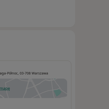
aga-Północ
, 03-708
Warszawa
 mapę
wiera się w nowej karcie