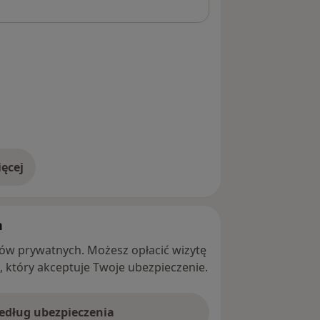
ęcej
adresie
h
ntów prywatnych. Możesz opłacić wizytę
ę, który akceptuje Twoje ubezpieczenie.
według ubezpieczenia