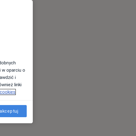
odobnych
i w oparciu o
awdzić i
wnież linki
 cookies
akceptuj