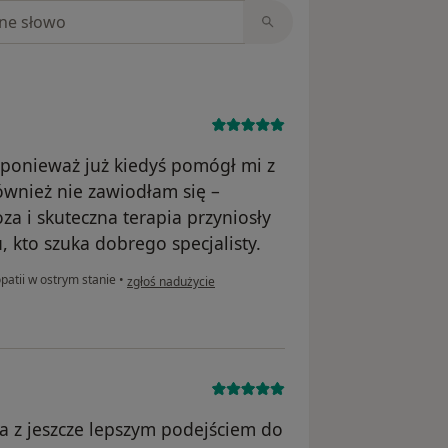
niach
, ponieważ już kiedyś pomógł mi z
wnież nie zawiodłam się –
za i skuteczna terapia przyniosły
kto szuka dobrego specjalisty.
w opinii użytkownika Khrystyna
patii w ostrym stanie
•
zgłoś nadużycie
ta z jeszcze lepszym podejściem do