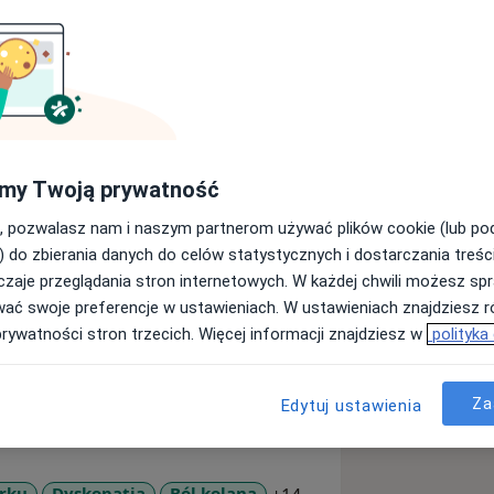
zkowo- krzyżowym w ujęciu
my Twoją prywatność
, pozwalasz nam i naszym partnerom używać plików cookie (lub p
ości i wprowadzić
) do zbierania danych do celów statystycznych i dostarczania treśc
cje, środowisko,
zaje przeglądania stron internetowych. W każdej chwili możesz spr
rowia.
wać swoje preferencje w ustawieniach. W ustawieniach znajdziesz ró
rologicznymi, bólowymi,
prywatności stron trzecich. Więcej informacji znajdziesz w
polityka
mi z zaburzeniami narządów
Za
Edytuj ustawienia
 jak:
ich, terapię wisceralną, terapię
tkanek miękkich oraz pinoterapię.
arku
Dyskopatia
Ból kolana