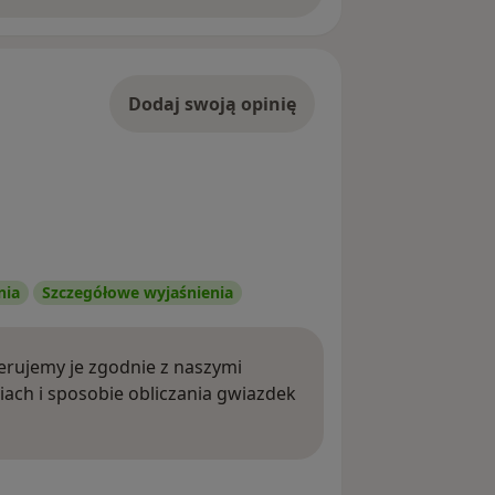
Dodaj swoją opinię
nia
Szczegółowe wyjaśnienia
rujemy je zgodnie z naszymi
iach i sposobie obliczania gwiazdek
ięcej o opiniach