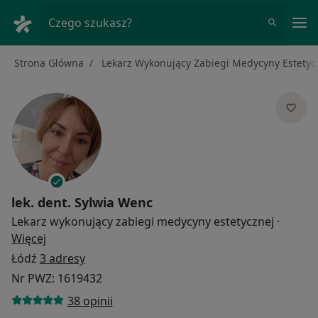
Me
Czego szukasz?
Strona Główna
Lekarz Wykonujący Zabiegi Medycyny Estetyc
lek. dent.
Sylwia Wenc
Lekarz wykonujący zabiegi medycyny estetycznej
·
O specjalizacjach
Więcej
Łódź
3 adresy
Nr PWZ: 1619432
38 opinii