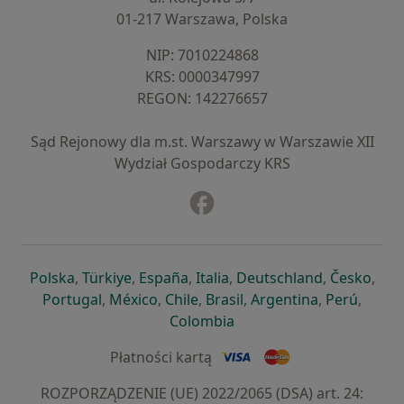
01-217 Warszawa, Polska
NIP: ⁠7010224868
KRS: ⁠0000347997
REGON: ⁠142276657
Sąd Rejonowy dla m.st. Warszawy w Warszawie XII
Wydział Gospodarczy KRS
Facebook
otwiera się w nowej karcie
otwiera się w nowej karcie
otwiera się w nowej karcie
otwiera się w nowej karcie
otwiera się w nowej karci
otwiera się
otwi
Polska
,
Türkiye
,
España
,
Italia
,
Deutschland
,
Česko
,
otwiera się w nowej karcie
otwiera się w nowej karcie
otwiera się w nowej karcie
otwiera się w nowej kar
otwiera się 
otwier
Portugal
,
México
,
Chile
,
Brasil
,
Argentina
,
Perú
,
otwiera się w nowej karc
Colombia
Płatności kartą
ROZPORZĄDZENIE (UE) 2022/2065 (DSA) art. 24: