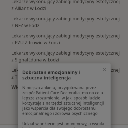
Lekarze wykonujący zabiegi medycyny estetycznej
z Allianz w Łodzi
Lekarze wykonujący zabiegi medycyny estetycznej
z NFZ w Łodzi
Lekarze wykonujący zabiegi medycyny estetycznej
z PZU Zdrowie w Łodzi
Lekarze wykonujący zabiegi medycyny estetycznej
z Signal Iduna w Łodzi
Lekarze wykonujący zabiegi medycyny estetycznej
Dobrostan emocjonalny i
z TU Zdrowie w Łodzi
sztuczna inteligencja
Więcej (2)
Niniejsza ankieta, przygotowana przez
zespół Patient Care Doctoralia, ma na celu
Więcej w kategorii: Najpopularniejsze ubezpie
lepsze zrozumienie, w jaki sposób ludzie
korzystają z narzędzi sztucznej inteligencji
jako wsparcia dla swojego dobrostanu
emocjonalnego i zdrowia psychicznego.
Udział w ankiecie jest anonimowy, a wyniki