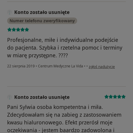
Konto zostało usunięte
Numer telefonu zweryfikowany
Profesjonalne, miłe i indywidualne podejście
do pacjenta. Szybka i rzetelna pomoc i terminy
w miarę przystępne. ????
w opinii użytkownika Konto
22 sierpnia 2019
•
Centrum Medyczne La Vida
•
•
zgłoś nadużycie
Konto zostało usunięte
Pani Sylwia osoba kompetentna i miła.
Zdecydowałam się na zabieg z zastosowaniem
kwasu hialuronowego. Efekt przerósł moje
oczekiwania - jestem baardzo zadowolona i