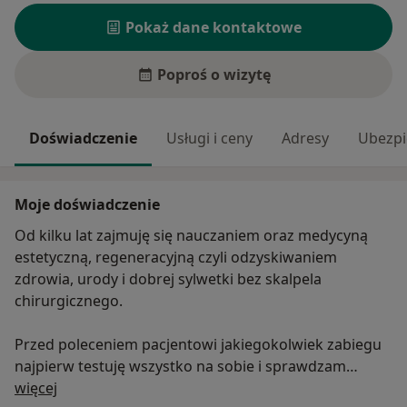
Pokaż dane kontaktowe
Poproś o wizytę
Doświadczenie
Usługi i ceny
Adresy
Ubezpi
Moje doświadczenie
Od kilku lat zajmuję się nauczaniem oraz medycyną
estetyczną, regeneracyjną czyli odzyskiwaniem
zdrowia, urody i dobrej sylwetki bez skalpela
chirurgicznego.
Przed poleceniem pacjentowi jakiegokolwiek zabiegu
najpierw testuję wszystko na sobie i sprawdzam
O mnie
wyniki.
więcej