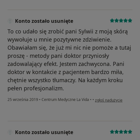
Konto zostało usunięte
To co udało się zrobić pani Sylwii z moją skórą
wywołuje u mnie pozytywne zdziwienie.
Obawiałam się, że już mi nic nie pomoże a tutaj
proszę - metody pani doktor przyniosły
zadowalający efekt. Jestem zachwycona. Pani
doktor w kontakcie z pacjentem bardzo miła,
chętnie wszystko tłumaczy. Na każdym kroku
pełen profesjonalizm.
w opinii użytkownika Kont
25 września 2019
•
Centrum Medyczne La Vida
•
•
zgłoś nadużycie
Konto zostało usunięte