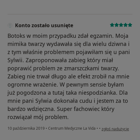
Konto zostało usunięte
Botoks w moim przypadku zdał egzamin. Moja
mimika twarzy wydawała się dla wielu dziwna i
z tym właśnie problemem pojawiłam się u pani
Sylwii. Zaproponowała zabieg który miał
poprawić problem ze zmarszczkami twarzy.
Zabieg nie trwał długo ale efekt zrobił na mnie
ogromne wrażenie. W pewnym sensie byłam
już pogodzona a tutaj taka niespodzianka. Dla
mnie pani Sylwia dokonała cudu i jestem za to
bardzo wdzięczna. Super fachowiec który
rozwiązał mój problem.
w opinii użytkownika K
10 października 2019
•
Centrum Medyczne La Vida
•
•
zgłoś nadużycie