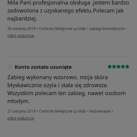
Miła Pani.profesjonalna obsługa .jestem bardzo
zadowolona z uzyskanego efektu.Polecam jak
najbardziej.
28 sierpnia 2019
•
Centrum Medyczne La Vida
•
zabiegi kosmetyczne
•
w opinii użytkownika Konto zostało usunięte
zgłoś nadużycie
Konto zostało usunięte
Zabieg wykonany wzorowo, moja skóra
błyskawicznie ozyla i stała się zdrowsza.
Wszystkim polecam ten zabieg, nawet osobom
młodym.
27 sierpnia 2019
•
Centrum Medyczne La Vida
•
mezoterapia
•
w opinii użytkownika Konto zostało usunięte
zgłoś nadużycie