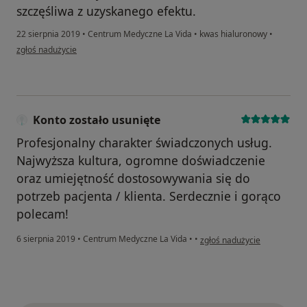
szczęśliwa z uzyskanego efektu.
22 sierpnia 2019
•
Centrum Medyczne La Vida
•
kwas hialuronowy
•
w opinii użytkownika Konto zostało usunięte
zgłoś nadużycie
Konto zostało usunięte
Profesjonalny charakter świadczonych usług.
Najwyższa kultura, ogromne doświadczenie
oraz umiejętność dostosowywania się do
potrzeb pacjenta / klienta. Serdecznie i gorąco
polecam!
w opinii użytkownika Konto 
6 sierpnia 2019
•
Centrum Medyczne La Vida
•
•
zgłoś nadużycie