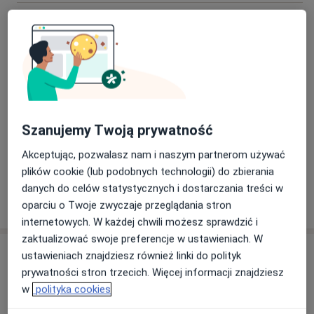
Kwas hialuronowy
600 zł
Szczegóły
Mezoterapia igłowa
400 zł
Szczegóły
Szanujemy Twoją prywatność
Toksyna botulinowa
350 zł
Szczegóły
Akceptując, pozwalasz nam i naszym partnerom używać
plików cookie (lub podobnych technologii) do zbierania
danych do celów statystycznych i dostarczania treści w
W jaki sposób ustalane są ceny?
oparciu o Twoje zwyczaje przeglądania stron
internetowych. W każdej chwili możesz sprawdzić i
zaktualizować swoje preferencje w ustawieniach. W
Adresy (3)
ustawieniach znajdziesz również linki do polityk
prywatności stron trzecich. Więcej informacji znajdziesz
Adres 1
Adres 2
Adres 3
w
polityka cookies