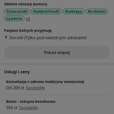
Główne obszary pomocy
Oprócz tego stale podnoszę swoje kwalifikacje na
Zmarszczki
Nadpotliwość
Rozstępy
Bruksizm
licznych kursach poznając najnowsze metody leczenia,
a11y_sr_more_diseases
Łysienie
+2
oraz wytyczne przeprowadzania zabiegów medycyny
estetycznej.
Pacjenci których przyjmuję
Dodatkowo przy zabiegach medycyny estetycznej
Dorośli (Tylko pod niektórymi adresami)
mogę zaproponować znieczulenie stomatologiczne
dzięki temu zabieg będzie bezbolesny.
Pokaż więcej
o doświadczeniu
Usługi i ceny
Konsultacja z zakresu medycyny estetycznej
Od 200 zł
Szczegóły
Botox - toksyna botulinowa
350 zł
Szczegóły