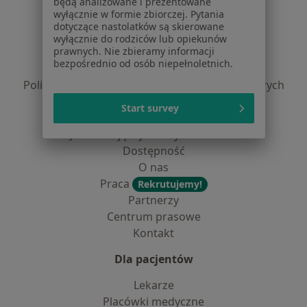
będą analizowane i prezentowane
Serwis
wyłącznie w formie zbiorczej. Pytania
dotyczące nastolatków są skierowane
Regulamin
wyłącznie do rodziców lub opiekunów
Polityka prywatności pacjentów
prawnych. Nie zbieramy informacji
bezpośrednio od osób niepełnoletnich.
Polityka prywatności profesjonalistów
Polityka prywatności dla profesjonalistów, których
dane pozyskaliśmy samodzielnie
Start survey
Polityka cookies
Jak działają wyniki wyszukiwania
Dostępność
O nas
Praca
Rekrutujemy!
Partnerzy
Centrum prasowe
Kontakt
Dla pacjentów
Lekarze
Placówki medyczne