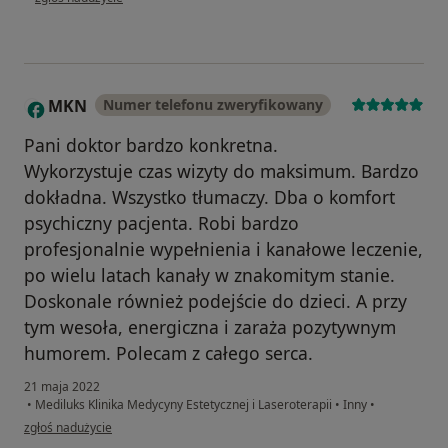
MKN
Numer telefonu zweryfikowany
M
Pani doktor bardzo konkretna.
Wykorzystuje czas wizyty do maksimum. Bardzo
dokładna. Wszystko tłumaczy. Dba o komfort
psychiczny pacjenta. Robi bardzo
profesjonalnie wypełnienia i kanałowe leczenie,
po wielu latach kanały w znakomitym stanie.
Doskonale również podejście do dzieci. A przy
tym wesoła, energiczna i zaraża pozytywnym
humorem. Polecam z całego serca.
21 maja 2022
•
Mediluks Klinika Medycyny Estetycznej i Laseroterapii
•
Inny
•
w opinii użytkownika MKN
zgłoś nadużycie