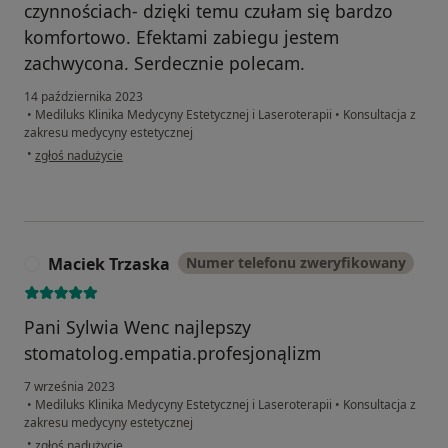
czynnościach- dzięki temu czułam się bardzo
komfortowo. Efektami zabiegu jestem
zachwycona. Serdecznie polecam.
14 października 2023
•
Mediluks Klinika Medycyny Estetycznej i Laseroterapii
•
Konsultacja z
zakresu medycyny estetycznej
w opinii użytkownika Ewelina S.
•
zgłoś nadużycie
Maciek Trzaska
Numer telefonu zweryfikowany
M
Pani Sylwia Wenc najlepszy
stomatolog.empatia.profesjonąlizm
7 września 2023
•
Mediluks Klinika Medycyny Estetycznej i Laseroterapii
•
Konsultacja z
zakresu medycyny estetycznej
w opinii użytkownika Maciek Trzaska
•
zgłoś nadużycie